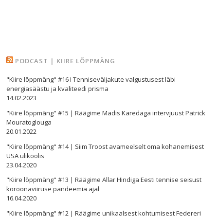
PODCAST | KIIRE LÕPPMÄNG
Navigeerimine
"Kiire lõppmäng" #16 I Tenniseväljakute valgustusest läbi
s
energiasäästu ja kvaliteedi prisma
14.02.2023
"Kiire lõppmäng" #15 | Räägime Madis Karedaga intervjuust Patrick
Mouratoglouga
20.01.2022
"Kiire lõppmäng" #14 | Siim Troost avameelselt oma kohanemisest
USA ülikoolis
23.04.2020
"Kiire lõppmäng" #13 | Räägime Allar Hindiga Eesti tennise seisust
koroonaviiruse pandeemia ajal
16.04.2020
"Kiire lõppmäng" #12 | Räägime unikaalsest kohtumisest Federeri