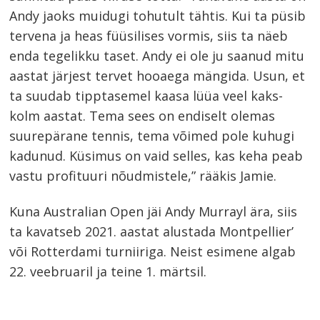
Andy jaoks muidugi tohutult tähtis. Kui ta püsib
tervena ja heas füüsilises vormis, siis ta näeb
enda tegelikku taset. Andy ei ole ju saanud mitu
aastat järjest tervet hooaega mängida. Usun, et
ta suudab tipptasemel kaasa lüüa veel kaks-
kolm aastat. Tema sees on endiselt olemas
suurepärane tennis, tema võimed pole kuhugi
kadunud. Küsimus on vaid selles, kas keha peab
vastu profituuri nõudmistele,” rääkis Jamie.
Kuna Australian Open jäi Andy Murrayl ära, siis
ta kavatseb 2021. aastat alustada Montpellier’
või Rotterdami turniiriga. Neist esimene algab
22. veebruaril ja teine 1. märtsil.