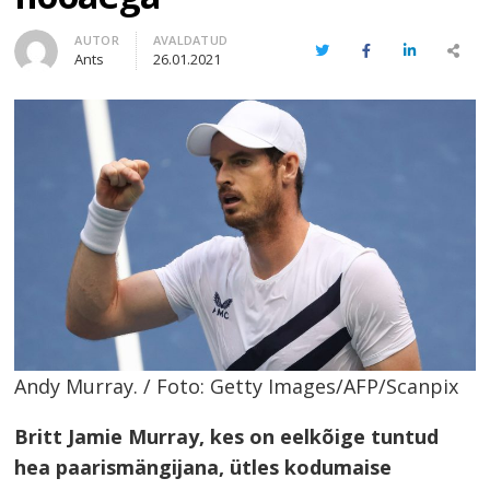
Author
AUTOR
AVALDATUD
Twitter
Facebook
LinkedIn
Share
Ants
26.01.2021
this
post
Andy Murray. / Foto: Getty Images/AFP/Scanpix
Britt Jamie Murray, kes on eelkõige tuntud
hea paarismängijana, ütles kodumaise