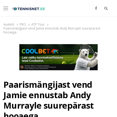
Otsi
Menu
TENNISNET.EE
Tennis
Avaleht
PRO
ATP Tour
Paarismängijast vend Jamie ennustab Andy Murrayle suurepärast
hooaega
Paarismängijast vend
Jamie ennustab Andy
Murrayle suurepärast
hooaega