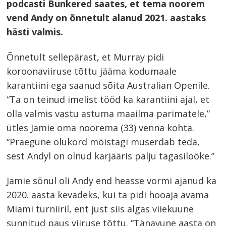
podcasti Bunkered saates, et tema noorem
vend Andy on õnnetult alanud 2021. aastaks
hästi valmis.
Õnnetult sellepärast, et Murray pidi
koroonaviiruse tõttu jääma kodumaale
karantiini ega saanud sõita Australian Openile.
“Ta on teinud imelist tööd ka karantiini ajal, et
olla valmis vastu astuma maailma parimatele,”
ütles Jamie oma noorema (33) venna kohta.
“Praegune olukord mõistagi muserdab teda,
sest Andyl on olnud karjääris palju tagasilööke.”
Jamie sõnul oli Andy end heasse vormi ajanud ka
2020. aasta kevadeks, kui ta pidi hooaja avama
Miami turniiril, ent just siis algas viiekuune
sunnitud paus viiruse tõttu. “Tänavune aasta on