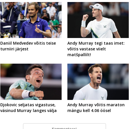
Daniil Medvedev võitis teise
Andy Murray tegi taas imet:
turniiri järjest
võitis vastase viielt
matšpallilt!
Djokovic seljatas vigastuse,
Andy Murray võitis maraton
väsinud Murray langes välja
mängu kell 4.06 öösel
Kommenteeri