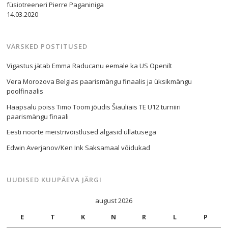
füsiotreeneri Pierre Paganiniga
14.03.2020
VÄRSKED POSTITUSED
Vigastus jätab Emma Raducanu eemale ka US Openilt
Vera Morozova Belgias paarismängu finaalis ja üksikmängu
poolfinaalis
Haapsalu poiss Timo Toom jõudis Šiauliais TE U12 turniiri
paarismängu finaali
Eesti noorte meistrivõistlused algasid üllatusega
Edwin Averjanov/Ken Ink Saksamaal võidukad
UUDISED KUUPÄEVA JÄRGI
august 2026
E
T
K
N
R
L
P