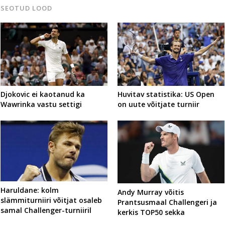
SEOTUD LOOD
Djokovic ei kaotanud ka
Huvitav statistika: US Open
Wawrinka vastu settigi
on uute võitjate turniir
Haruldane: kolm
Andy Murray võitis
slämmiturniiri võitjat osaleb
Prantsusmaal Challengeri ja
samal Challenger-turniiril
kerkis TOP50 sekka