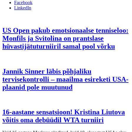
Facebook
LinkedIn
US Open pakub emotsionaalse tenniseloo:
Monfils ja Svitolina on prantslase
hüvastijätuturniiril samal pool võrku
Jannik Sinner läbis põhjaliku
tervisekontrolli – maailma esireketi USA-
plaanid pole muutunud
16-aastane sensatsioon! Kristina Liutova
võitis oma debüüdil WTA turniiri