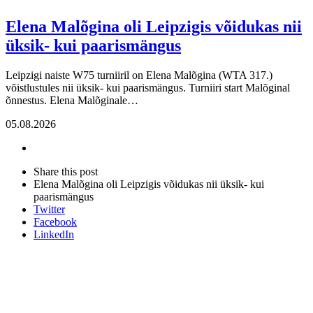
Elena Malõgina oli Leipzigis võidukas nii
üksik- kui paarismängus
Leipzigi naiste W75 turniiril on Elena Malõgina (WTA 317.)
võistlustules nii üksik- kui paarismängus. Turniiri start Malõginal
õnnestus. Elena Malõginale…
05.08.2026
Share
this
Close
Share this post
post
sharing
Elena Malõgina oli Leipzigis võidukas nii üksik- kui
box
paarismängus
Twitter
Facebook
LinkedIn