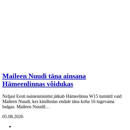
Maileen Nuudi täna ainsana
Hämeenlinnas võidukas
Neljast Eesti naistennisistist jätkab Hämeelinna W15 turniiril vaid
Maileen Nuudi, kes kindlustas endale täna koha 16 tugevama
hulgas. Maileen Nuudil…
05.08.2026
Share