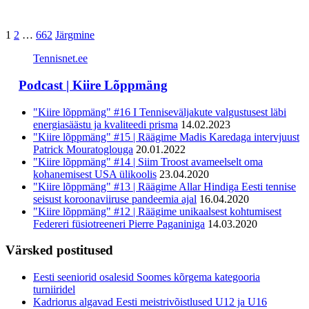
Posts
Page
Page
Page
1
2
…
662
Järgmine
pagination
Tennisnet.ee
Podcast | Kiire Lõppmäng
"Kiire lõppmäng" #16 I Tenniseväljakute valgustusest läbi
energiasäästu ja kvaliteedi prisma
14.02.2023
"Kiire lõppmäng" #15 | Räägime Madis Karedaga intervjuust
Patrick Mouratoglouga
20.01.2022
"Kiire lõppmäng" #14 | Siim Troost avameelselt oma
kohanemisest USA ülikoolis
23.04.2020
"Kiire lõppmäng" #13 | Räägime Allar Hindiga Eesti tennise
seisust koroonaviiruse pandeemia ajal
16.04.2020
"Kiire lõppmäng" #12 | Räägime unikaalsest kohtumisest
Federeri füsiotreeneri Pierre Paganiniga
14.03.2020
Värsked postitused
Eesti seeniorid osalesid Soomes kõrgema kategooria
turniiridel
Kadriorus algavad Eesti meistrivõistlused U12 ja U16