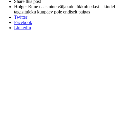
Close
Share this post
post
sharing
Holger Rune naasmine väljakule lükkub edasi – kindel
box
tagasituleku kuupäev pole endiselt paigas
Twitter
Facebook
LinkedIn