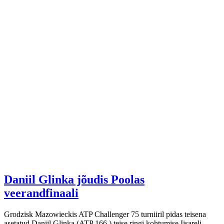
Daniil Glinka jõudis Poolas
veerandfinaali
Grodzisk Mazowieckis ATP Challenger 75 turniiril pidas teisena
asetatud Daniil Glinka (ATP 166.) teise ringi kohtumise Iisareli