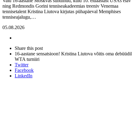
Vaid 16-aastane Moskvas sündinud, kuid 10. eluaastast USAs elav
ning Redmondis Gorini tenniseakadeemias treeniv Venemaa
tennisetalent Kristina Liutova kirjutas pühapäeval Memphises
tenniseajalugu,…
05.08.2026
Share
this
Close
Share this post
post
sharing
16-aastane sensatsioon! Kristina Liutova võitis oma debüüdil
box
WTA turniiri
Twitter
Facebook
LinkedIn