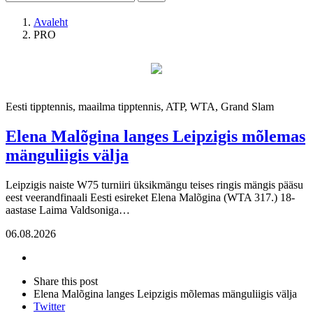
Avaleht
PRO
Eesti tipptennis, maailma tipptennis, ATP, WTA, Grand Slam
Elena Malõgina langes Leipzigis mõlemas
mänguliigis välja
Leipzigis naiste W75 turniiri üksikmängu teises ringis mängis pääsu
eest veerandfinaali Eesti esireket Elena Malõgina (WTA 317.) 18-
aastase Laima Valdsoniga…
06.08.2026
Share
this
Close
Share this post
post
sharing
Elena Malõgina langes Leipzigis mõlemas mänguliigis välja
box
Twitter