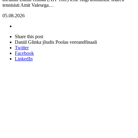
tennisisti Amit Valesega…
05.08.2026
Share
this
Close
Share this post
post
sharing
Daniil Glinka jõudis Poolas veerandfinaali
box
Twitter
Facebook
LinkedIn