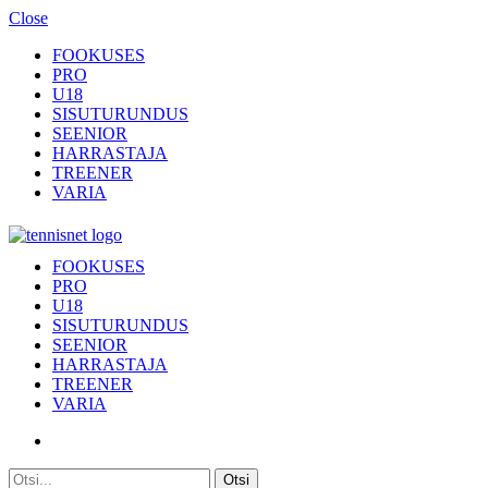
Close
FOOKUSES
PRO
U18
SISUTURUNDUS
SEENIOR
HARRASTAJA
TREENER
VARIA
Menu
TENNISNET.EE
Tennis
FOOKUSES
PRO
U18
SISUTURUNDUS
SEENIOR
HARRASTAJA
TREENER
VARIA
Otsi
Otsi: