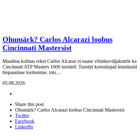
Ohumärk? Carlos Alcarazi loobus
Cincinnati Mastersist
Maailma kolmas reket Carlos Alcaraz ei naase võistlusväljakutele ka
Cincinnati ATP Masters 1000 turniiril. Turniiri korraldajad kinnitasid
hispaanlase loobumise, mis…
05.08.2026
Share
this
Close
Share this post
post
sharing
Ohumärk? Carlos Alcarazi loobus Cincinnati Mastersist
box
Twitter
Facebook
LinkedIn