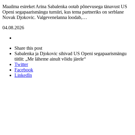
Maailma esireket Arina Sabalenka ootab põnevusega tänavust US
Openi segapaarismängu turniiri, kus tema partneriks on serblane
Novak Djokovic. Valgevenelanna loodab,…
04.08.2026
Share
this
Close
Share this post
post
sharing
Sabalenka ja Djokovic sihivad US Openi segapaarismängu
box
tiitlit: „Me läheme ainult võidu järele“
Twitter
Facebook
LinkedIn