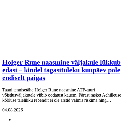
Holger Rune naasmine väljakule lükkub
edasi – kindel tagasituleku kuupäev pole
endiselt paigas
Taani tennisetähe Holger Rune naasmine ATP-tuuri
võistlusväljakutele viibib oodatust kauem. Pärast rasket Achilleuse
kõõluse täielikku rebendit ei ole arstid valmis riskima ning…
04.08.2026
Share
this