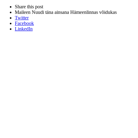
this
Close
Share this post
post
sharing
Maileen Nuudi täna ainsana Hämeenlinnas võidukas
box
Twitter
Facebook
LinkedIn