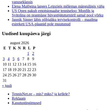
vanuseklassis
Elena Malõgina langes Leipzigis mõlemas mänguliigis välja
US Open pakub emotsionaalse tenniseloo: Monfils ja
Svitolina on prantslase hüvastijätuturniiril samal pool võrku
Jannik Sinner läbis põhjaliku tervisekontrolli – maailma
esireketi USA-plaanid pole muutunud
Uudised kuupäeva järgi
august 2026
E
T
K
N
R
L
P
1
2
3
4
5
6
7
8
9
10
11
12
13
14
15
16
17
18
19
20
21
22
23
24
25
26
27
28
29
30
31
« juuli
TennisNet.ee – mis? miks? ja kellele?
Reklaam
Kasutustingimused