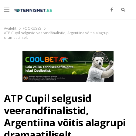
Otsi
Menu
TENNISNET.EE
Tennis
Avaleht
FOOKUSES
ATP Cupil selgusid veerandfinalistid, Argentiina võitis alagrupi
dramaatiliselt
ATP Cupil selgusid
veerandfinalistid,
Argentiina võitis alagrupi
dramaatiliselt