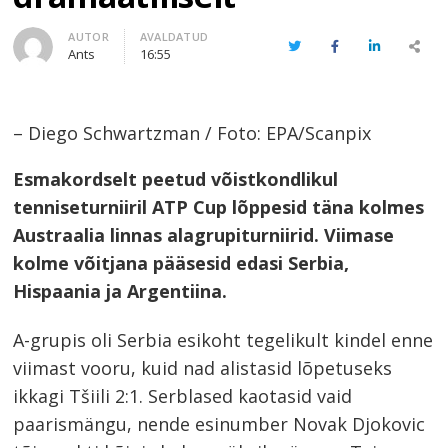
Author
AUTOR
AVALDATUD
Twitter
Facebook
LinkedIn
Share
Ants
16:55
this
post
– Diego Schwartzman / Foto: EPA/Scanpix
Esmakordselt peetud võistkondlikul
tenniseturniiril ATP Cup lõppesid täna kolmes
Austraalia linnas alagrupiturniirid. Viimase
kolme võitjana pääsesid edasi Serbia,
Hispaania ja Argentiina.
A-grupis oli Serbia esikoht tegelikult kindel enne
viimast vooru, kuid nad alistasid lõpetuseks
ikkagi Tšiili 2:1. Serblased kaotasid vaid
paarismängu, nende esinumber Novak Djokovic