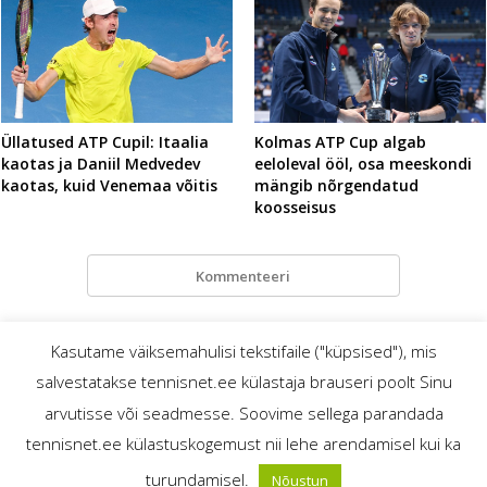
Üllatused ATP Cupil: Itaalia
Kolmas ATP Cup algab
kaotas ja Daniil Medvedev
eeloleval ööl, osa meeskondi
kaotas, kuid Venemaa võitis
mängib nõrgendatud
koosseisus
Kommenteeri
Kasutame väiksemahulisi tekstifaile ("küpsised"), mis
salvestatakse tennisnet.ee külastaja brauseri poolt Sinu
TennisNet.ee – mis? miks? ja kellele?
© tennisnet.ee
arvutisse või seadmesse. Soovime sellega parandada
Reklaam
tennisnet.ee külastuskogemust nii lehe arendamisel kui ka
Kasutustingimused
turundamisel.
Nõustun