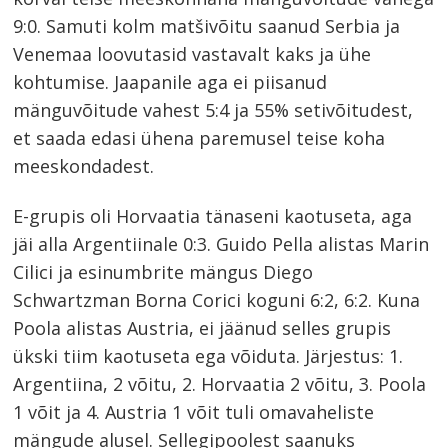
9:0. Samuti kolm matšivõitu saanud Serbia ja
Venemaa loovutasid vastavalt kaks ja ühe
kohtumise. Jaapanile aga ei piisanud
mänguvõitude vahest 5:4 ja 55% setivõitudest,
et saada edasi ühena paremusel teise koha
meeskondadest.
E-grupis oli Horvaatia tänaseni kaotuseta, aga
jäi alla Argentiinale 0:3. Guido Pella alistas Marin
Cilici ja esinumbrite mängus Diego
Schwartzman Borna Corici koguni 6:2, 6:2. Kuna
Poola alistas Austria, ei jäänud selles grupis
ükski tiim kaotuseta ega võiduta. Järjestus: 1.
Argentiina, 2 võitu, 2. Horvaatia 2 võitu, 3. Poola
1 võit ja 4. Austria 1 võit tuli omavaheliste
mängude alusel. Sellegipoolest saanuks