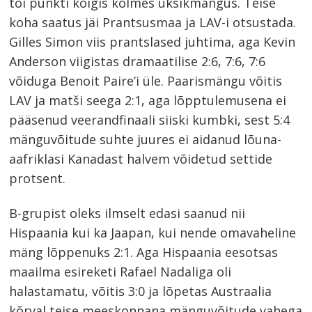
tõi punkti kõigis kolmes üksikmängus. Teise
koha saatus jäi Prantsusmaa ja LAV-i otsustada.
Gilles Simon viis prantslased juhtima, aga Kevin
Anderson viigistas dramaatilise 2:6, 7:6, 7:6
võiduga Benoit Paire’i üle. Paarismängu võitis
LAV ja matši seega 2:1, aga lõpptulemusena ei
pääsenud veerandfinaali siiski kumbki, sest 5:4
mänguvõitude suhte juures ei aidanud lõuna-
aafriklasi Kanadast halvem võidetud settide
protsent.
B-grupist oleks ilmselt edasi saanud nii
Hispaania kui ka Jaapan, kui nende omavaheline
mäng lõppenuks 2:1. Aga Hispaania eesotsas
maailma esireketi Rafael Nadaliga oli
halastamatu, võitis 3:0 ja lõpetas Austraalia
kõrval teise meeskonnana mänguvõitude vahega