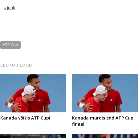
« juuli
ATP Cup
SEOTUD LOOD
Kanada võitis ATP Cupi
Kanada murdis end ATP Cupi
finaali