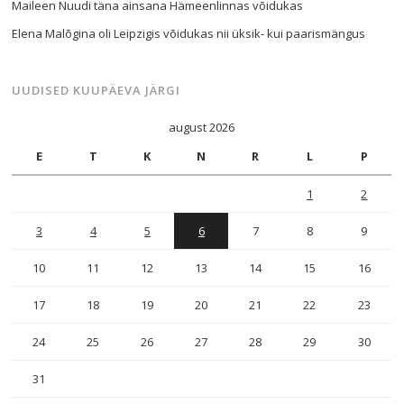
Maileen Nuudi täna ainsana Hämeenlinnas võidukas
Elena Malõgina oli Leipzigis võidukas nii üksik- kui paarismängus
UUDISED KUUPÄEVA JÄRGI
august 2026
E
T
K
N
R
L
P
1
2
3
4
5
6
7
8
9
10
11
12
13
14
15
16
17
18
19
20
21
22
23
24
25
26
27
28
29
30
31