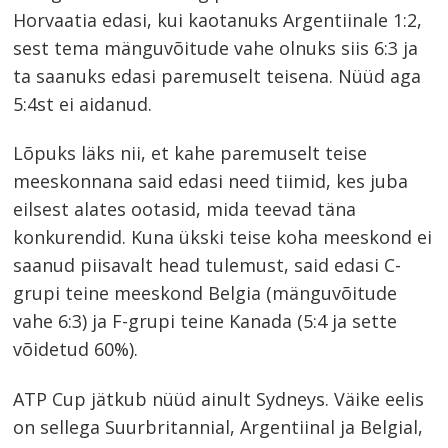
Horvaatia edasi, kui kaotanuks Argentiinale 1:2,
sest tema mänguvõitude vahe olnuks siis 6:3 ja
ta saanuks edasi paremuselt teisena. Nüüd aga
5:4st ei aidanud.
Lõpuks läks nii, et kahe paremuselt teise
meeskonnana said edasi need tiimid, kes juba
eilsest alates ootasid, mida teevad täna
konkurendid. Kuna ükski teise koha meeskond ei
saanud piisavalt head tulemust, said edasi C-
grupi teine meeskond Belgia (mänguvõitude
vahe 6:3) ja F-grupi teine Kanada (5:4 ja sette
võidetud 60%).
ATP Cup jätkub nüüd ainult Sydneys. Väike eelis
on sellega Suurbritannial, Argentiinal ja Belgial,