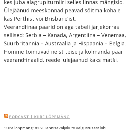
Navigeerimine
kes juba alagrupiturniiri selles linnas mängisid.
s
Ülejäänud meeskonnad peavad sõitma kohale
kas Perthist või Brisbane’ist.
Veerandfinaalpaarid on aga tabeli järjekorras
sellised: Serbia – Kanada, Argentiina – Venemaa,
Suurbritannia – Austraalia ja Hispaania – Belgia.
Homme toimuvad neist teise ja kolmanda paari
veerandfinaalid, reedel ülejäänud kaks matši.
PODCAST | KIIRE LÕPPMÄNG
"Kiire lõppmäng" #16 I Tenniseväljakute valgustusest läbi