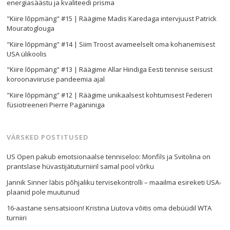
energiasäästu ja kvaliteedi prisma
"Kiire lõppmäng" #15 | Räägime Madis Karedaga intervjuust Patrick
Mouratoglouga
"Kiire lõppmäng" #14 | Siim Troost avameelselt oma kohanemisest
USA ülikoolis
"Kiire lõppmäng" #13 | Räägime Allar Hindiga Eesti tennise seisust
koroonaviiruse pandeemia ajal
"Kiire lõppmäng" #12 | Räägime unikaalsest kohtumisest Federeri
füsiotreeneri Pierre Paganiniga
VÄRSKED POSTITUSED
US Open pakub emotsionaalse tenniseloo: Monfils ja Svitolina on
prantslase hüvastijätuturniiril samal pool võrku
Jannik Sinner läbis põhjaliku tervisekontrolli – maailma esireketi USA-
plaanid pole muutunud
16-aastane sensatsioon! Kristina Liutova võitis oma debüüdil WTA
turniiri