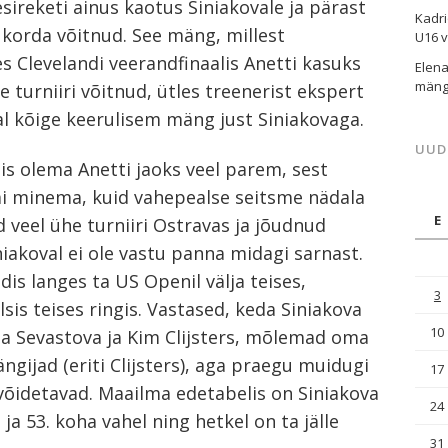
sireketi ainus kaotus Siniakovale ja pärast
Kadri
 korda võitnud. See mäng, millest
U16 
es Clevelandi veerandfinaalis Anetti kasuks
Elena
mängu
elle turniiri võitnud, ütles treenerist ekspert
tal kõige keerulisem mäng just Siniakovaga.
UUD
eis olema Anetti jaoks veel parem, sest
mi minema, kuid vahepealse seitsme nädala
E
d veel ühe turniiri Ostravas ja jõudnud
iniakoval ei ole vastu panna midagi sarnast.
dis langes ta US Openil välja teises,
3
sis teises ringis. Vastased, keda Siniakova
10
ja Sevastova ja Kim Clijsters, mõlemad oma
gijad (eriti Clijsters), aga praegu muidugi
17
 võidetavad. Maailma edetabelis on Siniakova
24
ja 53. koha vahel ning hetkel on ta jälle
31