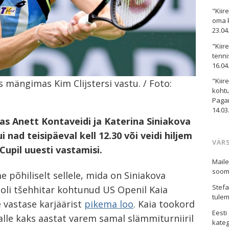
"Kiir
oma 
23.04
"Kiir
tenni
16.04
"Kiir
s mängimas Kim Clijstersi vastu. / Foto:
kohtu
Paga
14.03
s Anett Kontaveidi ja Katerina Siniakova
 nad teisipäeval kell 12.30 või veidi hiljem
VÄR
upil uuesti vastamisi.
Mail
soom
põhiliselt sellele, mida on Siniakova
Stefa
l oli tšehhitar kohtunud US Openil Kaia
tulem
 vastase karjäärist
pikema loo
. Kaia tookord
Eest
 talle kaks aastat varem samal slämmiturniiril
kateg