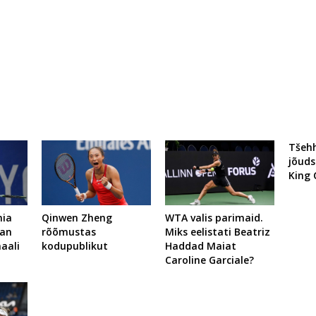
Tšehh
jõuds
King 
nia
Qinwen Zheng
WTA valis parimaid.
ean
rõõmustas
Miks eelistati Beatriz
naali
kodupublikut
Haddad Maiat
Caroline Garciale?