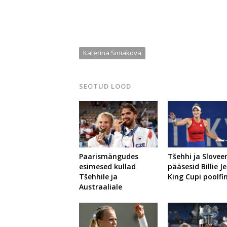
Katerina Siniakova
SEOTUD LOOD
Paarismängudes
Tšehhi ja Slovee
esimesed kullad
pääsesid Billie J
Tšehhile ja
King Cupi poolfi
Austraaliale