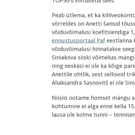
TOP50-s viimasena sees.
Peab ütlema, et ka kihlveokont
võrreldes on Anetti šansid tõus
võiduvõimalusi koefitsiendiga 
ennustusportaal Paf
eestlanna k
võiduvõimalusi hinnatakse seeg
Siniakova siiski võimekas mängi
ning eeskäsi ei ole ka kõige pare
Anettile ohtlik, sest selliseid t
Aliaksandra Sasnovitš ei ole Si
Niisiis ootame homset mängu ala
kohtumine ei alga enne kella 15.
lausa üle kolme tunni – tennis