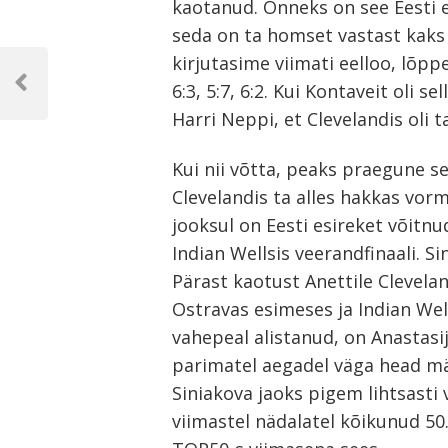
kaotanud. Õnneks on see Eesti e
seda on ta homset vastast kaks
Navigeerimine
kirjutasime viimati eelloo, lõpp
6:3, 5:7, 6:2. Kui Kontaveit oli s
Previous
Post
Harri Neppi, et Clevelandis oli 
Kui nii võtta, peaks praegune s
Clevelandis ta alles hakkas vor
jooksul on Eesti esireket võitnu
Indian Wellsis veerandfinaali. S
Pärast kaotust Anettile Clevelan
Ostravas esimeses ja Indian Well
vahepeal alistanud, on Anastasi
parimatel aegadel väga head män
Siniakova jaoks pigem lihtsasti
viimastel nädalatel kõikunud 50. 