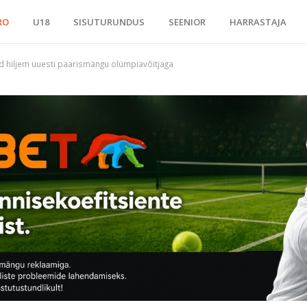
RO
U18
SISUTURUNDUS
SEENIOR
HARRASTAJA
d hiljem uuesti paarismängu olümpiavõitjaga