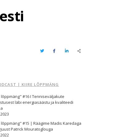
esti
Twitter
Facebook
LinkedIn
Share
this
post
ODCAST | KIIRE LÕPPMÄNG
e lõppmäng" #16 I Tenniseväljakute
stusest läbi energiasäästu ja kvaliteedi
ma
.2023
re lõppmäng" #15 | Räägime Madis Karedaga
vjuust Patrick Mouratoglouga
.2022