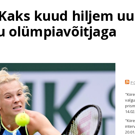
Kaks kuud hiljem uu
 olümpiavõitjaga
P
"Kiir
valgu
pris
14.02
"Kii
inter
20.01