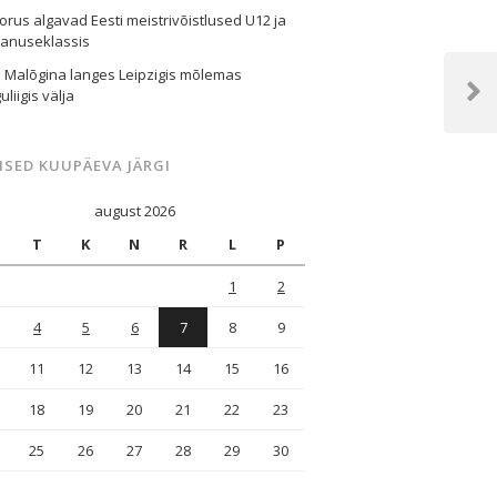
orus algavad Eesti meistrivõistlused U12 ja
vanuseklassis
 Malõgina langes Leipzigis mõlemas
liigis välja
Next
Post
ISED KUUPÄEVA JÄRGI
august 2026
T
K
N
R
L
P
1
2
4
5
6
7
8
9
11
12
13
14
15
16
18
19
20
21
22
23
25
26
27
28
29
30