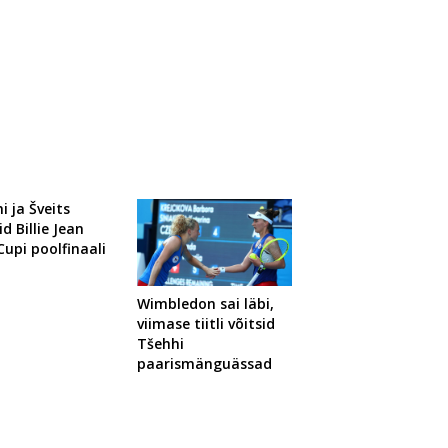
i ja Šveits
id Billie Jean
Cupi poolfinaali
Wimbledon sai läbi,
viimase tiitli võitsid
Tšehhi
paarismänguässad