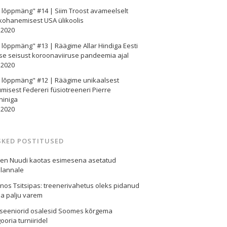
e lõppmäng" #14 | Siim Troost avameelselt
kohanemisest USA ülikoolis
.2020
e lõppmäng" #13 | Räägime Allar Hindiga Eesti
se seisust koroonaviiruse pandeemia ajal
.2020
e lõppmäng" #12 | Räägime unikaalsest
misest Federeri füsiotreeneri Pierre
niniga
.2020
SKED POSTITUSED
een Nuudi kaotas esimesena asetatud
lannale
nos Tsitsipas: treenerivahetus oleks pidanud
a palju varem
i seeniorid osalesid Soomes kõrgema
ooria turniiridel