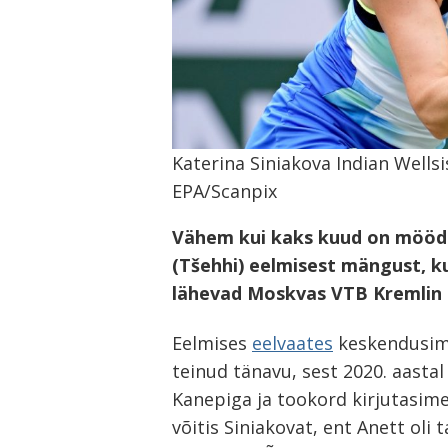
Katerina Siniakova Indian Wellsi
EPA/Scanpix
Vähem kui kaks kuud on mööda
(Tšehhi) eelmisest mängust, kui
lähevad Moskvas VTB Kremlin C
Eelmises
eelvaates
keskendusime 
teinud tänavu, sest 2020. aasta
Kanepiga ja tookord kirjutasime
võitis Siniakovat, ent Anett oli