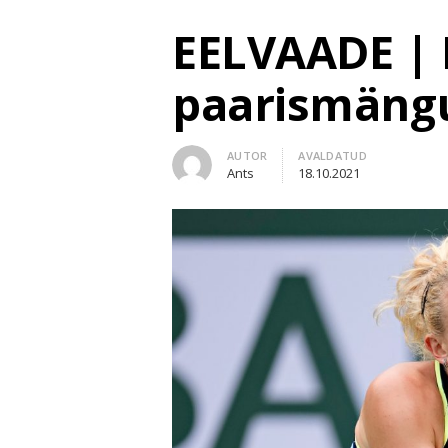
EELVAADE | 
paarismängu
Author
AUTOR
AVALDATUD
Ants
18.10.2021