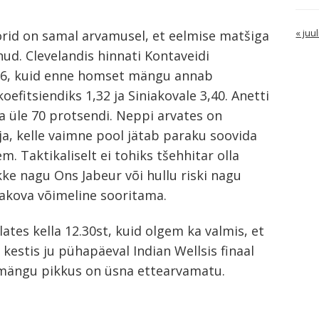
« juul
orid on samal arvamusel, et eelmise matšiga
nud. Clevelandis hinnati Kontaveidi
1,6, kuid enne homset mängu annab
oefitsiendiks 1,32 ja Siniakovale 3,40. Anetti
a üle 70 protsendi. Neppi arvates on
ja, kelle vaimne pool jätab paraku soovida
m. Taktikaliselt ei tohiks tšehhitar olla
rikke nagu Ons Jabeur või hullu riski nagu
niakova võimeline sooritama.
tes kella 12.30st, kuid olgem ka valmis, et
 kestis ju pühapäeval Indian Wellsis finaal
emängu pikkus on üsna ettearvamatu.