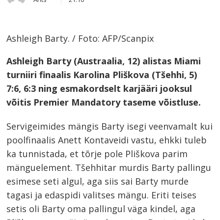
this
post
Ashleigh Barty. / Foto: AFP/Scanpix
Ashleigh Barty (Austraalia, 12) alistas Miami
turniiri finaalis Karolina Pliškova (Tšehhi, 5)
7:6, 6:3 ning esmakordselt karjääri jooksul
võitis Premier Mandatory taseme võistluse.
Servigeimides mängis Barty isegi veenvamalt kui
poolfinaalis Anett Kontaveidi vastu, ehkki tuleb
ka tunnistada, et tõrje pole Pliškova parim
mänguelement. Tšehhitar murdis Barty pallingu
esimese seti algul, aga siis sai Barty murde
tagasi ja edaspidi valitses mängu. Eriti teises
setis oli Barty oma pallingul väga kindel, aga