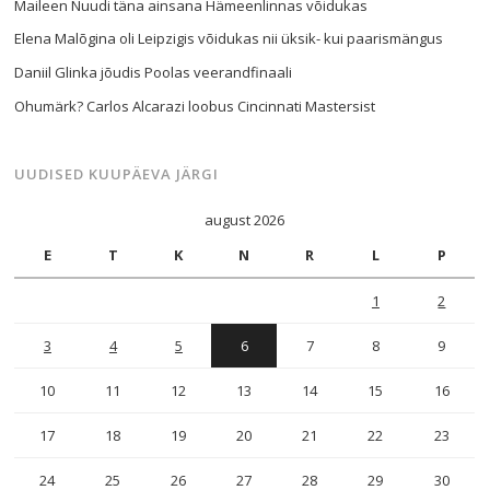
Maileen Nuudi täna ainsana Hämeenlinnas võidukas
Elena Malõgina oli Leipzigis võidukas nii üksik- kui paarismängus
Daniil Glinka jõudis Poolas veerandfinaali
Ohumärk? Carlos Alcarazi loobus Cincinnati Mastersist
UUDISED KUUPÄEVA JÄRGI
august 2026
E
T
K
N
R
L
P
1
2
3
4
5
6
7
8
9
10
11
12
13
14
15
16
17
18
19
20
21
22
23
24
25
26
27
28
29
30