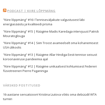
PODCAST | KIIRE LÕPPMÄNG
"Kiire lõppmäng" #16 I Tenniseväljakute valgustusest läbi
energiasäästu ja kvaliteedi prisma
Navigeerimine
"Kiire lõppmäng" #15 | Räägime Madis Karedaga intervjuust Patrick
Mouratoglouga
s
"Kiire lõppmäng" #14 | Siim Troost avameelselt oma kohanemisest
USA ülikoolis
"Kiire lõppmäng" #13 | Räägime Allar Hindiga Eesti tennise seisust
koroonaviiruse pandeemia ajal
"Kiire lõppmäng" #12 | Räägime unikaalsest kohtumisest Federeri
füsiotreeneri Pierre Paganiniga
VÄRSKED POSTITUSED
16-aastane sensatsioon! Kristina Liutova võitis oma debüüdil WTA
turniiri