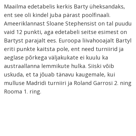
Maailma edetabelis kerkis Barty üheksandaks,
ent see oli kindel juba pärast poolfinaali.
Ameeriklannast Sloane Stephensist on tal puudu
vaid 12 punkti, aga edetabeli seitse esimest on
Bartyst parajalt ees. Euroopa liivahooajalt Bartyl
eriti punkte kaitsta pole, ent need turniirid ja
aeglase põrkega väljakukate ei kuulu ka
austraallanna lemmikute hulka. Siiski võib
uskuda, et ta jõuab tänavu kaugemale, kui
mulluse Madridi turniiri ja Roland Garrosi 2. ning
Rooma 1. ring.