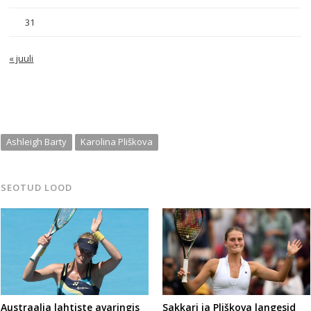
31
« juuli
Ashleigh Barty
Karolina Pliškova
SEOTUD LOOD
Austraalia lahtiste avaringis
Sakkari ja Pliškova langesid