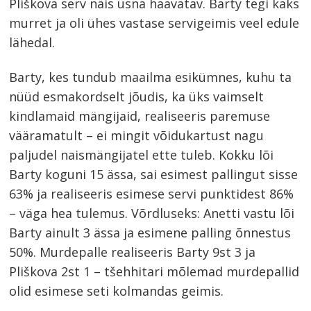
Pliškova serv näis üsna haavatav. Barty tegi kaks
murret ja oli ühes vastase servigeimis veel edule
lähedal.
Barty, kes tundub maailma esikümnes, kuhu ta
nüüd esmakordselt jõudis, ka üks vaimselt
kindlamaid mängijaid, realiseeris paremuse
vääramatult – ei mingit võidukartust nagu
paljudel naismängijatel ette tuleb. Kokku lõi
Barty koguni 15 ässa, sai esimest pallingut sisse
63% ja realiseeris esimese servi punktidest 86%
– väga hea tulemus. Võrdluseks: Anetti vastu lõi
Barty ainult 3 ässa ja esimene palling õnnestus
50%. Murdepalle realiseeris Barty 9st 3 ja
Pliškova 2st 1 – tšehhitari mõlemad murdepallid
olid esimese seti kolmandas geimis.