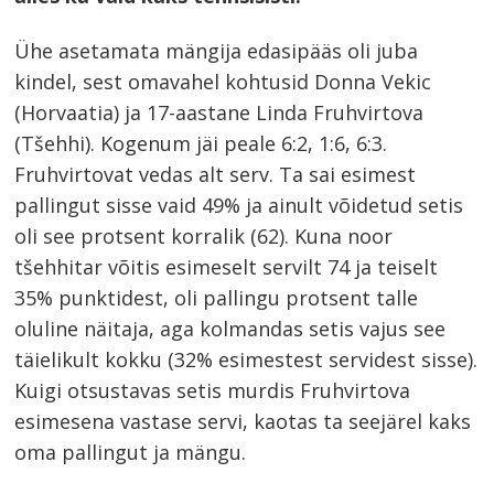
Ühe asetamata mängija edasipääs oli juba
kindel, sest omavahel kohtusid Donna Vekic
(Horvaatia) ja 17-aastane Linda Fruhvirtova
(Tšehhi). Kogenum jäi peale 6:2, 1:6, 6:3.
Fruhvirtovat vedas alt serv. Ta sai esimest
pallingut sisse vaid 49% ja ainult võidetud setis
oli see protsent korralik (62). Kuna noor
tšehhitar võitis esimeselt servilt 74 ja teiselt
35% punktidest, oli pallingu protsent talle
oluline näitaja, aga kolmandas setis vajus see
täielikult kokku (32% esimestest servidest sisse).
Kuigi otsustavas setis murdis Fruhvirtova
esimesena vastase servi, kaotas ta seejärel kaks
oma pallingut ja mängu.