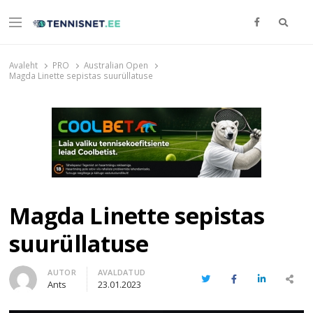
Otsi
Menu
TENNISNET.EE
Tennis
Avaleht
PRO
Australian Open
Magda Linette sepistas suurüllatuse
Magda Linette sepistas
suurüllatuse
Author
AUTOR
AVALDATUD
Twitter
Facebook
LinkedIn
Share
Ants
23.01.2023
this
post