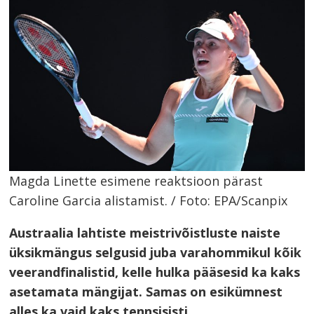
Magda Linette esimene reaktsioon pärast
Caroline Garcia alistamist. / Foto: EPA/Scanpix
Austraalia lahtiste meistrivõistluste naiste
üksikmängus selgusid juba varahommikul kõik
veerandfinalistid, kelle hulka pääsesid ka kaks
asetamata mängijat. Samas on esikümnest
alles ka vaid kaks tennsisisti.