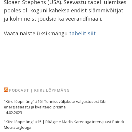
Sloaen Stephens (USA). Seevastu tabeli ülemises
pooles oli koguni kaheksa endist slämmivõitjat
ja kolm neist jõudsid ka veerandfinaali.
Vaata naiste üksikmängu
tabelit siit
.
PODCAST | KIIRE LÕPPMÄNG
"Kiire lõppmäng" #16 I Tenniseväljakute valgustusest läbi
energiasäästu ja kvaliteedi prisma
14.02.2023
"Kiire lõppmäng" #15 | Räägime Madis Karedaga intervjuust Patrick
Mouratoglouga