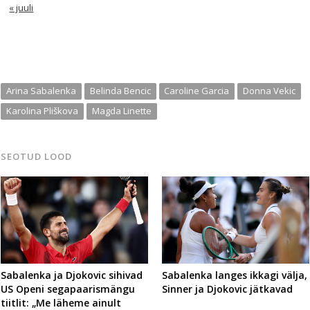
« juuli
Arina Sabalenka
Belinda Bencic
Caroline Garcia
Donna Vekic
Karolina Pliškova
Magda Linette
SEOTUD LOOD
Sabalenka ja Djokovic sihivad
Sabalenka langes ikkagi välja,
US Openi segapaarismängu
Sinner ja Djokovic jätkavad
tiitlit: „Me läheme ainult