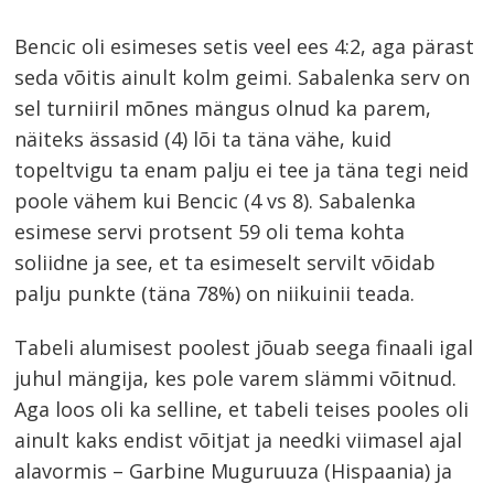
Navigeerimine
Bencic oli esimeses setis veel ees 4:2, aga pärast
seda võitis ainult kolm geimi. Sabalenka serv on
s
sel turniiril mõnes mängus olnud ka parem,
näiteks ässasid (4) lõi ta täna vähe, kuid
topeltvigu ta enam palju ei tee ja täna tegi neid
poole vähem kui Bencic (4 vs 8). Sabalenka
esimese servi protsent 59 oli tema kohta
soliidne ja see, et ta esimeselt servilt võidab
palju punkte (täna 78%) on niikuinii teada.
Tabeli alumisest poolest jõuab seega finaali igal
juhul mängija, kes pole varem slämmi võitnud.
Aga loos oli ka selline, et tabeli teises pooles oli
ainult kaks endist võitjat ja needki viimasel ajal
alavormis – Garbine Muguruuza (Hispaania) ja