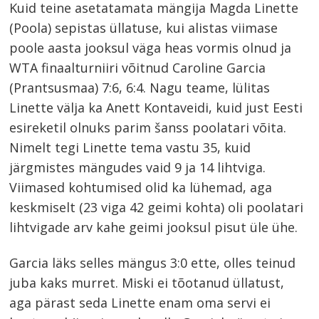
Kuid teine asetatamata mängija Magda Linette
(Poola) sepistas üllatuse, kui alistas viimase
poole aasta jooksul väga heas vormis olnud ja
WTA finaalturniiri võitnud Caroline Garcia
(Prantsusmaa) 7:6, 6:4. Nagu teame, lülitas
Linette välja ka Anett Kontaveidi, kuid just Eesti
esireketil olnuks parim šanss poolatari võita.
Nimelt tegi Linette tema vastu 35, kuid
järgmistes mängudes vaid 9 ja 14 lihtviga.
Viimased kohtumised olid ka lühemad, aga
keskmiselt (23 viga 42 geimi kohta) oli poolatari
lihtvigade arv kahe geimi jooksul pisut üle ühe.
Garcia läks selles mängus 3:0 ette, olles teinud
juba kaks murret. Miski ei tõotanud üllatust,
aga pärast seda Linette enam oma servi ei