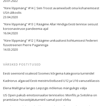
20.01.2022
"Kiire lõppmäng" #14 | Siim Troost avameelselt oma kohanemisest
USA ülikoolis
23.04.2020
"Kiire lõppmäng" #13 | Räägime Allar Hindiga Eesti tennise seisust
koroonaviiruse pandeemia ajal
16.04.2020
"Kiire lõppmäng" #12 | Räägime unikaalsest kohtumisest Federeri
füsiotreeneri Pierre Paganiniga
14.03.2020
VÄRSKED POSTITUSED
Eesti seeniorid osalesid Soomes kõrgema kategooria turniiridel
Kadriorus algavad Eesti meistrivõistlused U12 ja U16 vanuseklassis
Elena Malõgina langes Leipzigis mõlemas mänguliigis välja
US Open pakub emotsionaalse tenniseloo: Monfils ja Svitolina on
prantslase hüvastijätuturniiril samal pool võrku