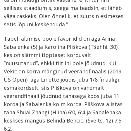
sellises staadiumis, seega ma teadsin, et läheb
väga raskeks. Olen õnnelik, et suutsin esimeses
setis lõpuni keskenduda.”
Tabeli alumise poole favoriidid on aga Arina
Sabalenka (5) ja Karolina Pliškova (Tšehhi, 30),
kes on slämmi tipptaset korduvalt
“nuusutanud”, ehkki tiitlini pole jõudnud. Kui
Vekic on korra mänginud veerandfinaalis (2019
US Open), aga Linette jõudis juba 1/8 finaaligi
esmakordselt, siis Pliškova on vähemalt
veerandfinaali jõudnud tänasega koos juba 11
korda ja Sabalenka kolm korda. Pliškova alistas
täna Shuai Zhangi (Hiina) 6:0, 6:4 ja Sabalenaka
keskses mängus Belinda Bencici (Šveits, 12) 7:5,
6:2.