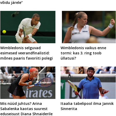
võidu järele“
Wimbledonis selguvad
Wimbledonis vaikus enne
esimesed veerandfinalistid:
tormi: kas 3. ring toob
mõnes paaris favoriiti polegi
üllatusi?
Mis nüüd juhtus? Arina
Itaalia tabelipool ilma Jannik
Sabalenka kaotas suurest
Sinnerita
eduseisust Diana Shnaiderile