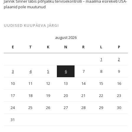
Jannik Sinner läbis põhjaliku tervisekontrolli – maailma esireketi USA-
plaanid pole muutunud
UUDISED KUUPÄEVA JÄRGI
august 2026
E
T
K
N
R
L
P
1
2
3
4
5
6
7
8
9
10
11
12
13
14
15
16
17
18
19
20
21
22
23
24
25
26
27
28
29
30
31