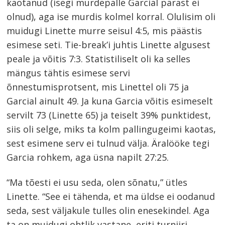
kaotanud (isegi murdepalle Garcial pärast ei
olnud), aga ise murdis kolmel korral. Olulisim oli
muidugi Linette murre seisul 4:5, mis päästis
esimese seti. Tie-break’i juhtis Linette algusest
peale ja võitis 7:3. Statistiliselt oli ka selles
mängus tähtis esimese servi
õnnestumisprotsent, mis Linettel oli 75 ja
Garcial ainult 49. Ja kuna Garcia võitis esimeselt
servilt 73 (Linette 65) ja teiselt 39% punktidest,
siis oli selge, miks ta kolm pallingugeimi kaotas,
sest esimene serv ei tulnud välja. Äralööke tegi
Garcia rohkem, aga üsna napilt 27:25.
“Ma tõesti ei usu seda, olen sõnatu,” ütles
Linette. “See ei tähenda, et ma üldse ei oodanud
seda, sest väljakule tulles olin enesekindel. Aga
ta on muidugi ohtlik vastane, eriti turniiri