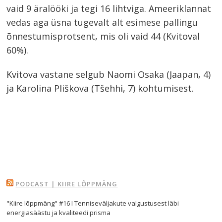
vaid 9 äralööki ja tegi 16 lihtviga. Ameeriklannat
vedas aga üsna tugevalt alt esimese pallingu
õnnestumisprotsent, mis oli vaid 44 (Kvitoval
60%).
Kvitova vastane selgub Naomi Osaka (Jaapan, 4)
ja Karolina Pliškova (Tšehhi, 7) kohtumisest.
PODCAST | KIIRE LÕPPMÄNG
"Kiire lõppmäng" #16 I Tenniseväljakute valgustusest läbi
energiasäästu ja kvaliteedi prisma