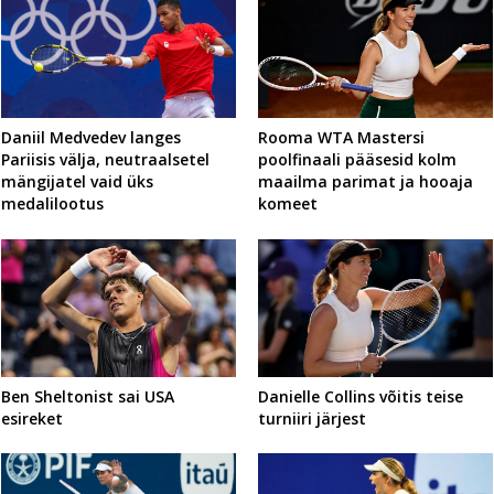
Daniil Medvedev langes
Rooma WTA Mastersi
Pariisis välja, neutraalsetel
poolfinaali pääsesid kolm
mängijatel vaid üks
maailma parimat ja hooaja
medalilootus
komeet
Ben Sheltonist sai USA
Danielle Collins võitis teise
esireket
turniiri järjest