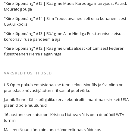
"Kiire lõppmäng" #15 | Räägime Madis Karedaga intervjuust Patrick
Mouratoglouga
"Kiire lõppmäng" #14 | Siim Troost avameelselt oma kohanemisest
USA ülikoolis
"Kiire lõppmäng" #13 | Räägime Allar Hindiga Eesti tennise seisust
koroonaviiruse pandeemia ajal
"Kiire lõppmäng" #12 | Räägime unikaalsest kohtumisest Federeri
füsiotreeneri Pierre Paganiniga
VÄRSKED POSTITUSED
US Open pakub emotsionaalse tenniseloo: Monfils ja Svitolina on
prantslase hüvastijätuturniiril samal pool võrku
Jannik Sinner läbis põhjaliku tervisekontrolli – maailma esireketi USA-
plaanid pole muutunud
16-aastane sensatsioon! Kristina Liutova võitis oma debüüdil WTA
turniiri
Maileen Nuudi täna ainsana Hämeenlinnas võidukas