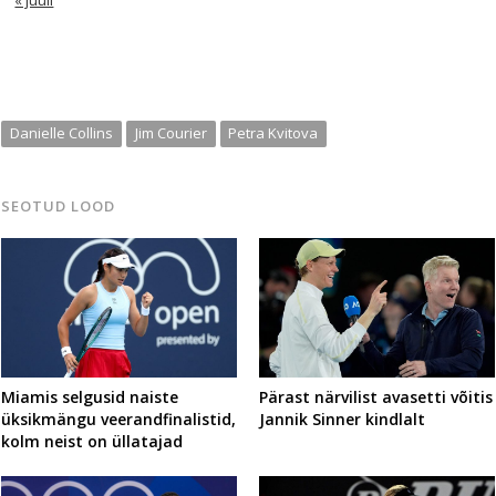
Danielle Collins
Jim Courier
Petra Kvitova
SEOTUD LOOD
Miamis selgusid naiste
Pärast närvilist avasetti võitis
üksikmängu veerandfinalistid,
Jannik Sinner kindlalt
kolm neist on üllatajad