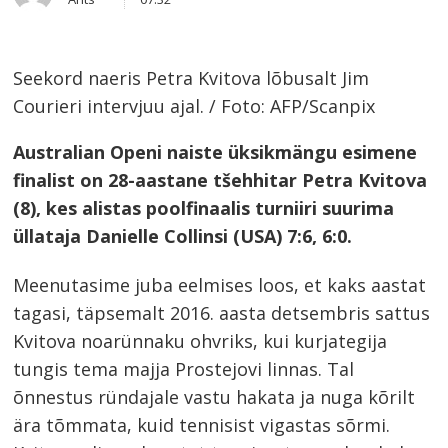
this
post
Seekord naeris Petra Kvitova lõbusalt Jim
Courieri intervjuu ajal. / Foto: AFP/Scanpix
Australian Openi naiste üksikmängu esimene
finalist on 28-aastane tšehhitar Petra Kvitova
(8), kes alistas poolfinaalis turniiri suurima
üllataja Danielle Collinsi (USA) 7:6, 6:0.
Meenutasime juba eelmises loos, et kaks aastat
tagasi, täpsemalt 2016. aasta detsembris sattus
Kvitova noarünnaku ohvriks, kui kurjategija
tungis tema majja Prostejovi linnas. Tal
õnnestus ründajale vastu hakata ja nuga kõrilt
ära tõmmata, kuid tennisist vigastas sõrmi.