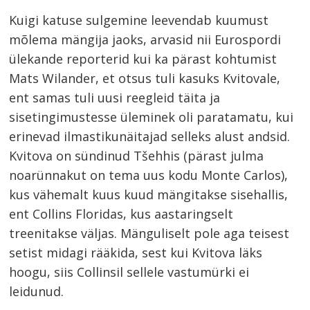
Kuigi katuse sulgemine leevendab kuumust
mõlema mängija jaoks, arvasid nii Eurospordi
ülekande reporterid kui ka pärast kohtumist
Mats Wilander, et otsus tuli kasuks Kvitovale,
ent samas tuli uusi reegleid täita ja
sisetingimustesse üleminek oli paratamatu, kui
erinevad ilmastikunäitajad selleks alust andsid.
Kvitova on sündinud Tšehhis (pärast julma
noarünnakut on tema uus kodu Monte Carlos),
kus vähemalt kuus kuud mängitakse sisehallis,
ent Collins Floridas, kus aastaringselt
treenitakse väljas. Mänguliselt pole aga teisest
setist midagi rääkida, sest kui Kvitova läks
hoogu, siis Collinsil sellele vastumürki ei
leidunud.