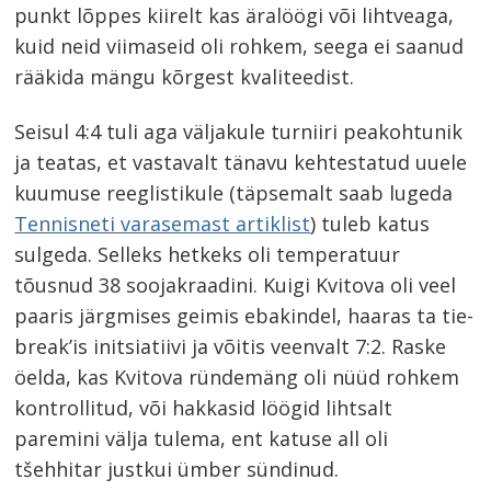
punkt lõppes kiirelt kas äralöögi või lihtveaga,
kuid neid viimaseid oli rohkem, seega ei saanud
rääkida mängu kõrgest kvaliteedist.
Seisul 4:4 tuli aga väljakule turniiri peakohtunik
ja teatas, et vastavalt tänavu kehtestatud uuele
kuumuse reeglistikule (täpsemalt saab lugeda
Tennisneti varasemast artiklist
) tuleb katus
sulgeda. Selleks hetkeks oli temperatuur
tõusnud 38 soojakraadini. Kuigi Kvitova oli veel
paaris järgmises geimis ebakindel, haaras ta tie-
break’is initsiatiivi ja võitis veenvalt 7:2. Raske
öelda, kas Kvitova ründemäng oli nüüd rohkem
kontrollitud, või hakkasid löögid lihtsalt
paremini välja tulema, ent katuse all oli
tšehhitar justkui ümber sündinud.