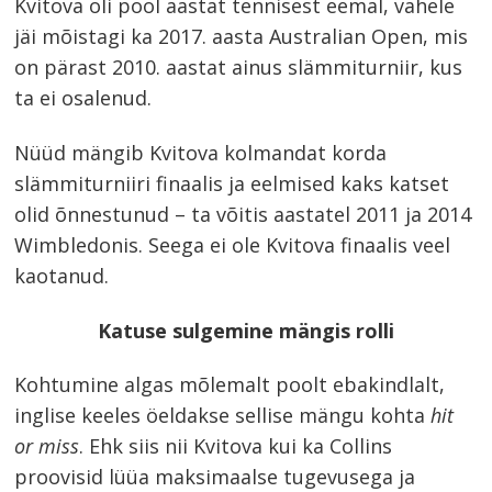
Kvitova oli pool aastat tennisest eemal, vahele
jäi mõistagi ka 2017. aasta Australian Open, mis
on pärast 2010. aastat ainus slämmiturniir, kus
ta ei osalenud.
Nüüd mängib Kvitova kolmandat korda
slämmiturniiri finaalis ja eelmised kaks katset
olid õnnestunud – ta võitis aastatel 2011 ja 2014
Wimbledonis. Seega ei ole Kvitova finaalis veel
kaotanud.
Katuse sulgemine mängis rolli
Kohtumine algas mõlemalt poolt ebakindlalt,
inglise keeles öeldakse sellise mängu kohta
hit
or miss
. Ehk siis nii Kvitova kui ka Collins
proovisid lüüa maksimaalse tugevusega ja