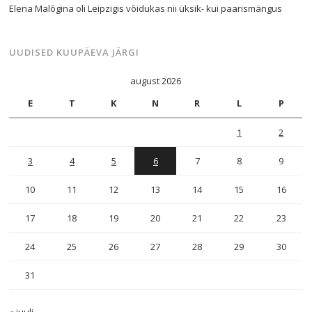
Elena Malõgina oli Leipzigis võidukas nii üksik- kui paarismängus
UUDISED KUUPÄEVA JÄRGI
august 2026
E
T
K
N
R
L
P
1
2
3
4
5
6
7
8
9
10
11
12
13
14
15
16
17
18
19
20
21
22
23
24
25
26
27
28
29
30
31
« juuli