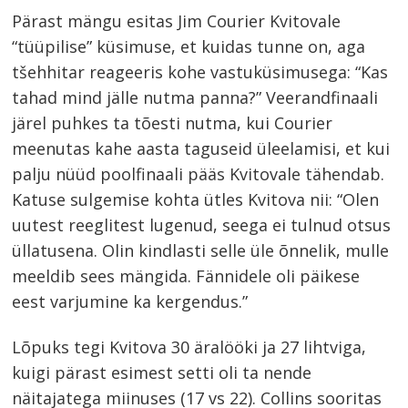
Pärast mängu esitas Jim Courier Kvitovale
“tüüpilise” küsimuse, et kuidas tunne on, aga
tšehhitar reageeris kohe vastuküsimusega: “Kas
tahad mind jälle nutma panna?” Veerandfinaali
järel puhkes ta tõesti nutma, kui Courier
meenutas kahe aasta taguseid üleelamisi, et kui
Navigeerimine
palju nüüd poolfinaali pääs Kvitovale tähendab.
s
Katuse sulgemise kohta ütles Kvitova nii: “Olen
uutest reeglitest lugenud, seega ei tulnud otsus
üllatusena. Olin kindlasti selle üle õnnelik, mulle
meeldib sees mängida. Fännidele oli päikese
eest varjumine ka kergendus.”
Lõpuks tegi Kvitova 30 äralööki ja 27 lihtviga,
kuigi pärast esimest setti oli ta nende
näitajatega miinuses (17 vs 22). Collins sooritas