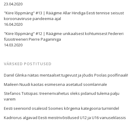
23.04.2020
"Kiire lõppmäng" #13 | Räägime Allar Hindiga Eesti tennise seisust
koroonaviiruse pandeemia ajal
16.04.2020
"Kiire lõppmäng" #12 | Räägime unikaalsest kohtumisest Federeri
füsiotreeneri Pierre Paganiniga
14.03.2020
VÄRSKED POSTITUSED
Daniil Glinka näitas mentaalset tugevust ja jõudis Poolas poolfinaali!
Maileen Nuudi kaotas esimesena asetatud soomlannale
Stefanos Tsitsipas: treenerivahetus oleks pidanud tulema palju
varem
Eesti seeniorid osalesid Soomes kõrgema kategooria turniiridel
Kadriorus algavad Eesti meistrivõistlused U12 ja U16 vanuseklassis