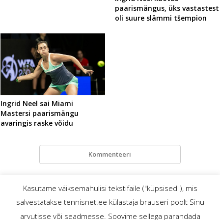
paarismängus, üks vastastest
oli suure slämmi tšempion
Ingrid Neel sai Miami
Mastersi paarismängu
avaringis raske võidu
Kommenteeri
Kasutame väiksemahulisi tekstifaile ("küpsised"), mis
salvestatakse tennisnet.ee külastaja brauseri poolt Sinu
TennisNet.ee – mis? miks? ja kellele?
© tennisnet.ee
arvutisse või seadmesse. Soovime sellega parandada
Reklaam