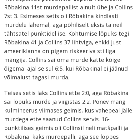
Rõbakina 11st murdepallist ainult ühe ja Collins
7st 3. Esimeses setis oli Rõbakina kindlasti
murdele lähemal, aga põhiliselt eksis ta neil
tähtsatel punktidel ise. Kohtumise lõpuks tegi
Rõbakina 41 ja Collins 37 lihtviga, ehkki just
ameeriklanna on pigem riskeeriva stiiliga
mängija. Collins sai oma murde kätte kõige
õigemal ajal seisul 6:5, kui Rõbakinal ei jäänud
võimalust tagasi murda.
Teises setis läks Collins ette 2:0, aga Rõbakina
sai lõpuks murde ja viigistas 2:2. Põnev mäng
kulmineerus viimases geimis, kus vahepeal jälle
murdega ette saanud Collins servis. 16-
punktilises geimis oli Collinsil neli matšpalli ja
Rõbakinal kaks murdepalli, aga see lõppes