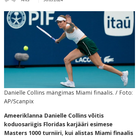
this
post
Danielle Collins mängimas Miami finaalis. / Foto:
AP/Scanpix
Ameeriklanna Danielle Collins võitis
koduosariigis Floridas karjääri esimese
Masters 1000 turniiri, kui alistas Miami finaalis