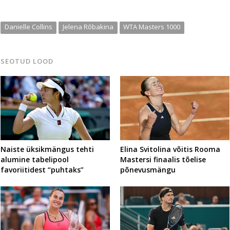
Danielle Collins
Jelena Rõbakina
WTA Masters 1000
SEOTUD LOOD
Naiste üksikmängus tehti
Elina Svitolina võitis Rooma
alumine tabelipool
Mastersi finaalis tõelise
favoriitidest “puhtaks”
põnevusmängu