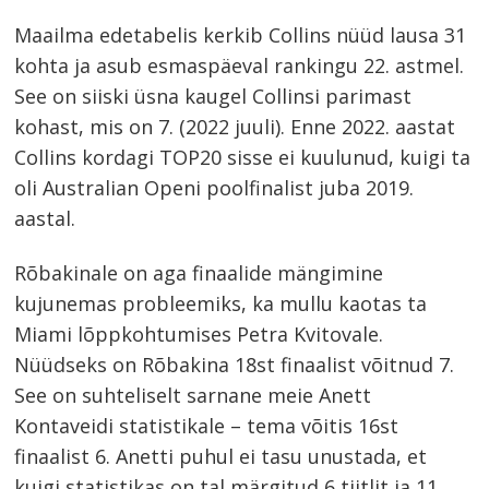
Maailma edetabelis kerkib Collins nüüd lausa 31
kohta ja asub esmaspäeval rankingu 22. astmel.
See on siiski üsna kaugel Collinsi parimast
kohast, mis on 7. (2022 juuli). Enne 2022. aastat
Collins kordagi TOP20 sisse ei kuulunud, kuigi ta
oli Australian Openi poolfinalist juba 2019.
aastal.
Navigeerimine
Rõbakinale on aga finaalide mängimine
s
kujunemas probleemiks, ka mullu kaotas ta
Miami lõppkohtumises Petra Kvitovale.
Nüüdseks on Rõbakina 18st finaalist võitnud 7.
See on suhteliselt sarnane meie Anett
Kontaveidi statistikale – tema võitis 16st
finaalist 6. Anetti puhul ei tasu unustada, et
kuigi statistikas on tal märgitud 6 tiitlit ja 11