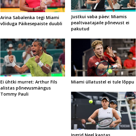
Justkui vaba päev: Miamis
Arina Sabalenka tegi Miami
pealtvaatajaile põnevust ei
võiduga Päikesepaiste duubli
pakutud
Ei ühtki murret: Arthur Fils
Miami üllatustel ei tule lõppu
alistas põnevusmängus
Tommy Pauli
Ingrid Neel kaotas