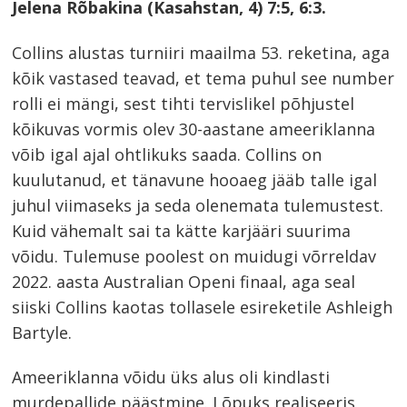
Jelena Rõbakina (Kasahstan, 4) 7:5, 6:3.
Collins alustas turniiri maailma 53. reketina, aga
kõik vastased teavad, et tema puhul see number
rolli ei mängi, sest tihti tervislikel põhjustel
kõikuvas vormis olev 30-aastane ameeriklanna
võib igal ajal ohtlikuks saada. Collins on
kuulutanud, et tänavune hooaeg jääb talle igal
juhul viimaseks ja seda olenemata tulemustest.
Kuid vähemalt sai ta kätte karjääri suurima
võidu. Tulemuse poolest on muidugi võrreldav
2022. aasta Australian Openi finaal, aga seal
siiski Collins kaotas tollasele esireketile Ashleigh
Bartyle.
Ameeriklanna võidu üks alus oli kindlasti
murdepallide päästmine. Lõpuks realiseeris