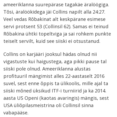
ameeriklanna suurepärase tagakäe äralöögiga.
Tõsi, äralöökidega jäi Collins napilt alla 24:27.
Veel vedas Rõbakinat alt keskpärane esimese
servi protsent 53 (Collinsil 62). Samas ei teinud
Rõbakina ühtki topeltviga ja sai rohkem punkte
teiselt servilt, kuid see siiski ei otsustanud.
Collins on karjääri jooksul hädas olnud nii
vigastuste kui haigustega, aga pikki pause tal
siiski pole olnud. Ameeriklanna alustas
profituuril mängimist alles 22-aastaselt 2016
suvel, sest enne õppis ta ülikoolis, mille ajal ta
siiski mõned üksikud ITF-i turniirid ja ka 2014.
aasta US Openi (kaotas avaringis) mängis, sest
USA üliõpilasmeistrina oli Collinsil sinna
vabapääse.