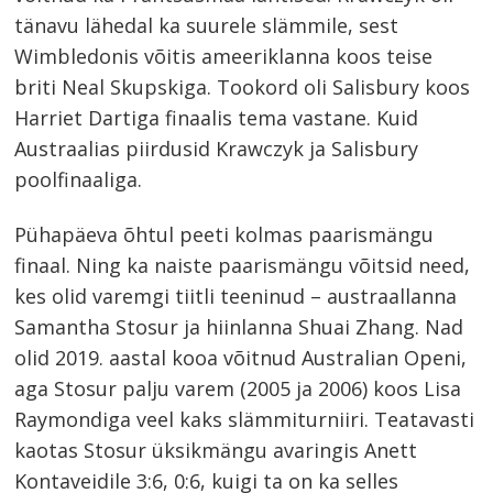
tänavu lähedal ka suurele slämmile, sest
Wimbledonis võitis ameeriklanna koos teise
briti Neal Skupskiga. Tookord oli Salisbury koos
Harriet Dartiga finaalis tema vastane. Kuid
Austraalias piirdusid Krawczyk ja Salisbury
poolfinaaliga.
Pühapäeva õhtul peeti kolmas paarismängu
finaal. Ning ka naiste paarismängu võitsid need,
kes olid varemgi tiitli teeninud – austraallanna
Samantha Stosur ja hiinlanna Shuai Zhang. Nad
olid 2019. aastal kooa võitnud Australian Openi,
aga Stosur palju varem (2005 ja 2006) koos Lisa
Raymondiga veel kaks slämmiturniiri. Teatavasti
kaotas Stosur üksikmängu avaringis Anett
Kontaveidile 3:6, 0:6, kuigi ta on ka selles