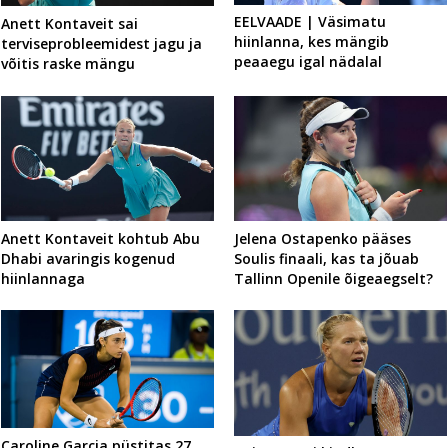
EELVAADE | Väsimatu
Anett Kontaveit sai
hiinlanna, kes mängib
terviseprobleemidest jagu ja
peaaegu igal nädalal
võitis raske mängu
Anett Kontaveit kohtub Abu
Jelena Ostapenko pääses
Dhabi avaringis kogenud
Soulis finaali, kas ta jõuab
hiinlannaga
Tallinn Openile õigeaegselt?
Caroline Garcia püstitas 27