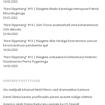
14.02.2023
"Kiire lõppmäng" #15 | Räägime Madis Karedaga intervjuust Patrick
Mouratoglouga
20.01.2022
"Kiire lõppmäng" #14 | Siim Troost avameelselt oma kohanemisest
USA ülikoolis
23.04.2020
"Kiire lõppmäng" #13 | Räägime Allar Hindiga Eesti tennise seisust
koroonaviiruse pandeemia ajal
16.04.2020
"Kiire lõppmäng" #12 | Räägime unikaalsest kohtumisest Federeri
füsiotreeneri Pierre Paganiniga
14.03.2020
VÄRSKED POSTITUSED
Viis matšpalli luhanud Neel/Olmos said dramaatilise kaotuse
Daniil Glinka kaotas poolfinaalis pärast avaseti nulliga võitmist
Vigastus jätab Emma Raducanu eemale ka US Openilt