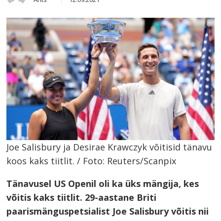
this
post
Joe Salisbury ja Desirae Krawczyk võitisid tänavu
koos kaks tiitlit. / Foto: Reuters/Scanpix
Tänavusel US Openil oli ka üks mängija, kes
võitis kaks tiitlit. 29-aastane Briti
paarismänguspetsialist Joe Salisbury võitis nii