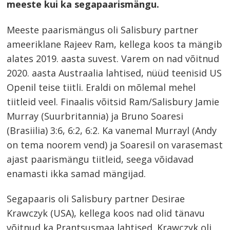
meeste kui ka segapaarismängu.
Meeste paarismängus oli Salisbury partner
ameeriklane Rajeev Ram, kellega koos ta mängib
alates 2019. aasta suvest. Varem on nad võitnud
2020. aasta Austraalia lahtised, nüüd teenisid US
Openil teise tiitli. Eraldi on mõlemal mehel
tiitleid veel. Finaalis võitsid Ram/Salisbury Jamie
Murray (Suurbritannia) ja Bruno Soaresi
(Brasiilia) 3:6, 6:2, 6:2. Ka vanemal Murrayl (Andy
on tema noorem vend) ja Soaresil on varasemast
ajast paarismängu tiitleid, seega võidavad
enamasti ikka samad mängijad.
Segapaaris oli Salisbury partner Desirae
Krawczyk (USA), kellega koos nad olid tänavu
võitnud ka Prantsusmaa lahtised. Krawczyk oli