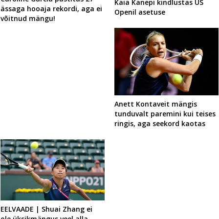
Kaia Kanepi kindlustas US
ässaga hooaja rekordi, aga ei
Openil asetuse
võitnud mängu!
Anett Kontaveit mängis
tunduvalt paremini kui teises
ringis, aga seekord kaotas
EELVAADE | Shuai Zhang ei
ole üksikmängus veel alla