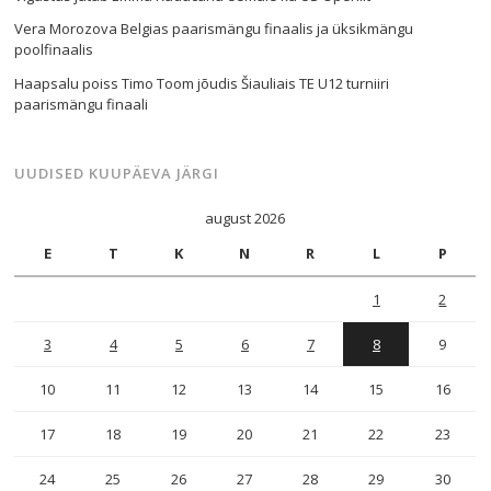
Vera Morozova Belgias paarismängu finaalis ja üksikmängu
poolfinaalis
Haapsalu poiss Timo Toom jõudis Šiauliais TE U12 turniiri
paarismängu finaali
UUDISED KUUPÄEVA JÄRGI
august 2026
E
T
K
N
R
L
P
1
2
3
4
5
6
7
8
9
10
11
12
13
14
15
16
17
18
19
20
21
22
23
24
25
26
27
28
29
30