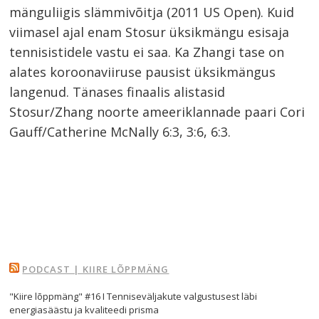
mänguliigis slämmivõitja (2011 US Open). Kuid
viimasel ajal enam Stosur üksikmängu esisaja
tennisistidele vastu ei saa. Ka Zhangi tase on
alates koroonaviiruse pausist üksikmängus
langenud. Tänases finaalis alistasid
Stosur/Zhang noorte ameeriklannade paari Cori
Gauff/Catherine McNally 6:3, 3:6, 6:3.
Navigeerimine
PODCAST | KIIRE LÕPPMÄNG
s
"Kiire lõppmäng" #16 I Tenniseväljakute valgustusest läbi
energiasäästu ja kvaliteedi prisma