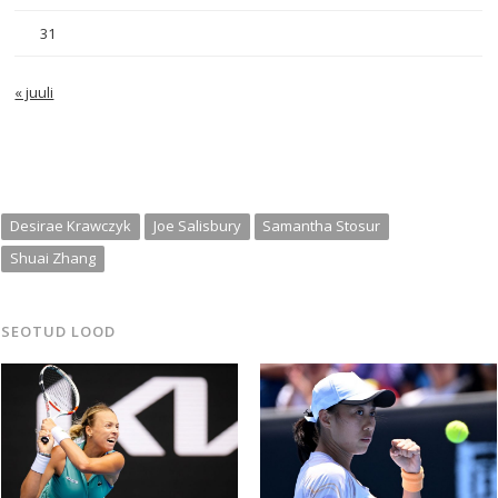
31
« juuli
Desirae Krawczyk
Joe Salisbury
Samantha Stosur
Shuai Zhang
SEOTUD LOOD