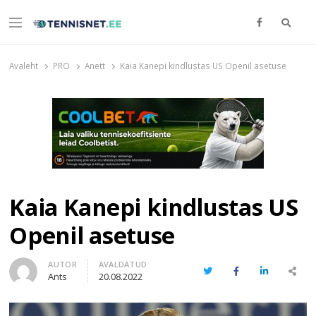
Otsi
Menu
TENNISNET.EE
Tennis
Avaleht
PRO
Anett
Kaia Kanepi kindlustas US Openil asetuse
Kaia Kanepi kindlustas US
Openil asetuse
Author
AUTOR
AVALDATUD
Twitter
Facebook
LinkedIn
Share
Ants
20.08.2022
this
post