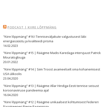
PODCAST | KIIRE LÕPPMÄNG
"Kiire lõppmäng" #16 I Tenniseväljakute valgustusest läbi
energiasäästu ja kvaliteedi prisma
14.02.2023
"Kiire lõppmäng" #15 | Räägime Madis Karedaga intervjuust Patrick
Mouratoglouga
20.01.2022
"Kiire lõppmäng" #14 | Siim Troost avameelselt oma kohanemisest
USA ülikoolis
23.04.2020
"Kiire lõppmäng" #13 | Räägime Allar Hindiga Eesti tennise seisust
koroonaviiruse pandeemia ajal
16.04.2020
"Kiire lõppmäng" #12 | Räägime unikaalsest kohtumisest Federeri
füsiotreeneri Pierre Paganiniga