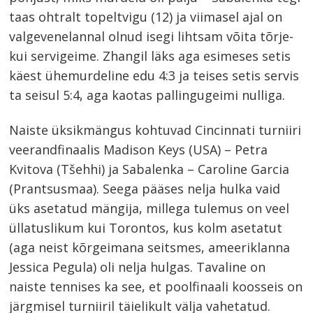
taas ohtralt topeltvigu (12) ja viimasel ajal on
valgevenelannal olnud isegi lihtsam võita tõrje-
kui servigeime. Zhangil läks aga esimeses setis
käest ühemurdeline edu 4:3 ja teises setis servis
ta seisul 5:4, aga kaotas pallingugeimi nulliga.
Naiste üksikmängus kohtuvad Cincinnati turniiri
veerandfinaalis Madison Keys (USA) – Petra
Kvitova (Tšehhi) ja Sabalenka – Caroline Garcia
(Prantsusmaa). Seega pääses nelja hulka vaid
üks asetatud mängija, millega tulemus on veel
üllatuslikum kui Torontos, kus kolm asetatut
(aga neist kõrgeimana seitsmes, ameeriklanna
Jessica Pegula) oli nelja hulgas. Tavaline on
naiste tennises ka see, et poolfinaali koosseis on
järgmisel turniiril täielikult välja vahetatud.