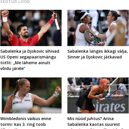
SEOTUD LOOD
Sabalenka ja Djokovic sihivad
Sabalenka langes ikkagi välja,
US Openi segapaarismängu
Sinner ja Djokovic jätkavad
tiitlit: „Me läheme ainult
võidu järele“
Wimbledonis vaikus enne
Mis nüüd juhtus? Arina
tormi: kas 3. ring toob
Sabalenka kaotas suurest