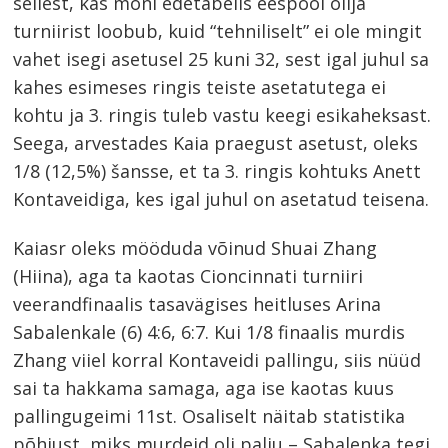
sellest, kas mõni edetabelis eespool olija
turniirist loobub, kuid “tehniliselt” ei ole mingit
vahet isegi asetusel 25 kuni 32, sest igal juhul sa
kahes esimeses ringis teiste asetatutega ei
kohtu ja 3. ringis tuleb vastu keegi esikaheksast.
Seega, arvestades Kaia praegust asetust, oleks
1/8 (12,5%) šansse, et ta 3. ringis kohtuks Anett
Kontaveidiga, kes igal juhul on asetatud teisena.
Kaiasr oleks mööduda võinud Shuai Zhang
(Hiina), aga ta kaotas Cioncinnati turniiri
veerandfinaalis tasavägises heitluses Arina
Sabalenkale (6) 4:6, 6:7. Kui 1/8 finaalis murdis
Zhang viiel korral Kontaveidi pallingu, siis nüüd
sai ta hakkama samaga, aga ise kaotas kuus
pallingugeimi 11st. Osaliselt näitab statistika
põhjust, miks murdeid oli palju – Sabalenka tegi