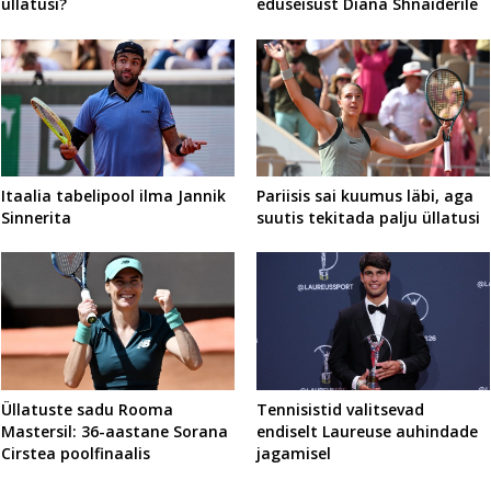
üllatusi?
eduseisust Diana Shnaiderile
Itaalia tabelipool ilma Jannik
Pariisis sai kuumus läbi, aga
Sinnerita
suutis tekitada palju üllatusi
Üllatuste sadu Rooma
Tennisistid valitsevad
Mastersil: 36-aastane Sorana
endiselt Laureuse auhindade
Cirstea poolfinaalis
jagamisel