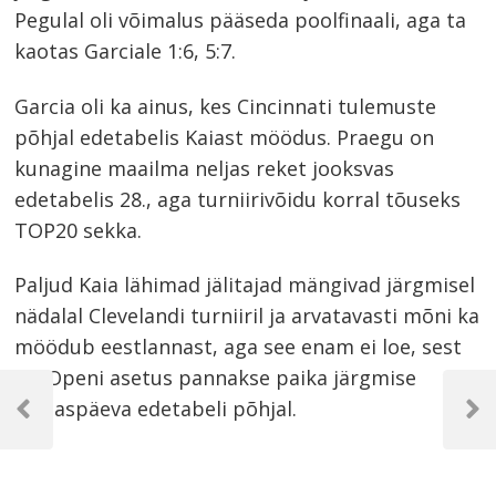
Pegulal oli võimalus pääseda poolfinaali, aga ta
kaotas Garciale 1:6, 5:7.
Garcia oli ka ainus, kes Cincinnati tulemuste
põhjal edetabelis Kaiast möödus. Praegu on
kunagine maailma neljas reket jooksvas
edetabelis 28., aga turniirivõidu korral tõuseks
TOP20 sekka.
Paljud Kaia lähimad jälitajad mängivad järgmisel
nädalal Clevelandi turniiril ja arvatavasti mõni ka
möödub eestlannast, aga see enam ei loe, sest
US Openi asetus pannakse paika järgmise
Navigeerimine
esmaspäeva edetabeli põhjal.
Previous
Next
Post
Post