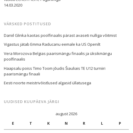
14.03.2020
VÄRSKED POSTITUSED
Daniil Glinka kaotas poolfinaalis pärast avaseti nulliga võitmist
Vigastus jätab Emma Raducanu eemale ka US Openilt
Vera Morozova Belgias paarismängu finaalis ja üksikmängu
poolfinaalis
Haapsalu poiss Timo Toom jõudis Šiauliais TE U12 turniiri
paarismängu finaali
Eesti noorte meistrivõistlused algasid üllatusega
UUDISED KUUPÄEVA JÄRGI
august 2026
E
T
K
N
R
L
P