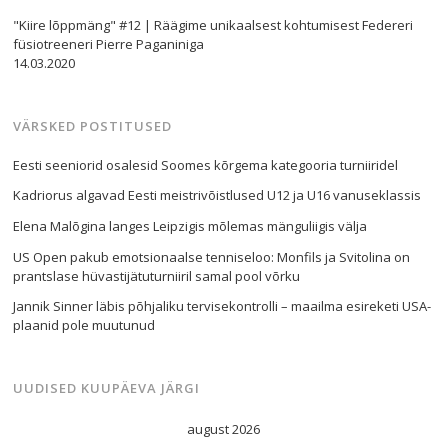
"Kiire lõppmäng" #12 | Räägime unikaalsest kohtumisest Federeri
füsiotreeneri Pierre Paganiniga
14.03.2020
Navigeerimine
s
VÄRSKED POSTITUSED
Eesti seeniorid osalesid Soomes kõrgema kategooria turniiridel
Kadriorus algavad Eesti meistrivõistlused U12 ja U16 vanuseklassis
Elena Malõgina langes Leipzigis mõlemas mänguliigis välja
US Open pakub emotsionaalse tenniseloo: Monfils ja Svitolina on
prantslase hüvastijätuturniiril samal pool võrku
Jannik Sinner läbis põhjaliku tervisekontrolli – maailma esireketi USA-
plaanid pole muutunud
UUDISED KUUPÄEVA JÄRGI
august 2026