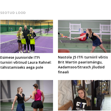
SEOTUD LOOD
Nastola J5 ITFi turniiril võitis
Esimese juunioride ITFi
Brit Martin paarismängu,
turniiri võitnud Laura Rahnel:
Aadamsoo/Strasch jõudsid
tähistamiseks aega pole
finaali