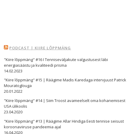
PODCAST | KIIRE LÕPPMÄNG
"Kiire lõppmäng" #16 I Tenniseväljakute valgustusest läbi
energiasäästu ja kvaliteedi prisma
14.02.2023
"Kiire lõppmäng" #15 | Räägime Madis Karedaga intervjuust Patrick
Mouratoglouga
20.01.2022
"Kiire lõppmäng" #14 | Siim Troost avameelselt oma kohanemisest
USA ülikoolis
23.04.2020
"Kiire lõppmäng" #13 | Räägime Allar Hindiga Eesti tennise seisust
koroonaviiruse pandeemia ajal
16.04.2020