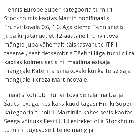
Tennis Europe Super kategooria turniiril
Stockholmis kaotas Martin poolfinaalis
Fruhvirtovale 0:6, 1:6. Aga oleme Tennisnetis
juba kirjutanud, et 12-aastane Fruhvirtova
mängib juba vähemalt täiskasvanute ITF-i
tasemel, sest detsembris Tšehhi liiga turniiril ta
kaotas kolmes setis nii maailma esisaja
mängijale Katerina Siniakovale kui ka teise saja
mängijale Tereza Martincovale.
Finaalis kohtub Fruhvirtova venelanna Darja
Šadtšnevaga, kes kaks kuud tagasi Himki Super
kategooria turniiril Martinile kahes setis kaotas.
Seega võinuks Eesti U14 esireket olla Stockholmi
turniiril tugevuselt teine mängija.