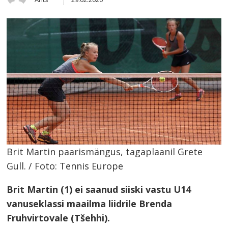
this
post
Brit Martin paarismängus, tagaplaanil Grete
Gull. / Foto: Tennis Europe
Brit Martin (1) ei saanud siiski vastu U14
vanuseklassi maailma liidrile Brenda
Fruhvirtovale (Tšehhi).