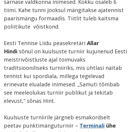
sarnase valdkonna inimesed. Kokku osaleb 6
tiimi. Kahe tunni jooksul mängitakse ajatennist
paarismängu formaadis. Tiitlit tuleb kaitsma
poliitikute võistkond.
Eesti Tennise Liidu peasekretäri
Allar
Hindi
sõnul on kuulsuste turniir kujunenud Eesti
meistrivõistluste ajal toimuvaks
traditsiooniliseks turniiriks, mis ühtlasi näitab
tennist kui spordiala, millega tegelevad
erinevate elualade inimesed. „Samuti tõmbab
see meeleolukas turniir publikut ja tekitab
elevust,“ sõnas Hint.
Kuulsuste turniirile järgneb esmakordselt
peetav punktimänguturniir –
Terminali
ühe