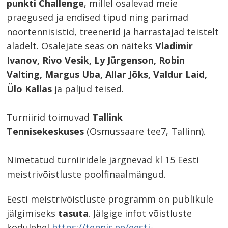
punkti Challenge
, millel osalevad meie
praegused ja endised tipud ning parimad
noortennisistid, treenerid ja harrastajad teistelt
aladelt. Osalejate seas on näiteks
Vladimir
Ivanov, Rivo Vesik, Ly Jürgenson, Robin
Valting, Margus Uba, Allar Jõks, Valdur Laid,
Ülo Kallas
ja paljud teised.
Turniirid toimuvad
Tallink
Tennisekeskuses
(Osmussaare tee7, Tallinn).
Nimetatud turniiridele järgnevad kl 15 Eesti
meistrivõistluste poolfinaalmängud.
Eesti meistrivõistluste programm on publikule
jälgimiseks
tasuta
. Jälgige infot võistluste
Navigeerimine
kodulehel
https://tennis.ee/eesti-