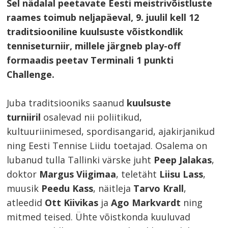
Sel nädalal peetavate Eesti meistrivõistluste
raames toimub neljapäeval, 9. juulil kell 12
traditsiooniline kuulsuste võistkondlik
tenniseturniir, millele järgneb play-off
formaadis peetav Terminali 1 punkti
Challenge.
Juba traditsiooniks saanud
kuulsuste
turniiril
osalevad nii poliitikud,
kultuuriinimesed, spordisangarid, ajakirjanikud
ning Eesti Tennise Liidu toetajad. Osalema on
lubanud tulla Tallinki värske juht
Peep Jalakas
,
doktor
Margus Viigimaa
, teletäht
Liisu Lass
,
muusik
Peedu Kass
, näitleja
Tarvo Krall
,
atleedid
Ott Kiivikas
ja
Ago
Markvardt
ning
mitmed teised. Ühte võistkonda kuuluvad