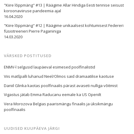
"Kiire lõppmäng" #13 | Räägime Allar Hindiga Eesti tennise seisust
koroonaviiruse pandeemia ajal
16.04.2020
"Kiire lõppmäng" #12 | Räägime unikaalsest kohtumisest Federeri
füsiotreeneri Pierre Paganiniga
14.03.2020
VÄRSKED POSTITUSED
ENMV-l selgusid laupäeval esimesed poolfinalistid
Viis matšpalli luhanud Neel/Olmos said dramaatilise kaotuse
Daniil Glinka kaotas poolfinaalis pärast avaseti nulliga võitmist
Vigastus jätab Emma Raducanu eemale ka US Openilt
Vera Morozova Belgias paarismängu finaalis ja üksikmängu
poolfinaalis
UUDISED KUUPÄEVA JÄRGI