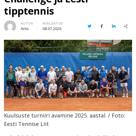
tipptennis
Author
AUTOR
AVALDATUD
Twitter
Facebook
LinkedIn
Share
Ants
08.07.2026
this
post
Kuulsuste turniiri avamine 2025. aastal. / Foto:
Eesti Tennise Liit