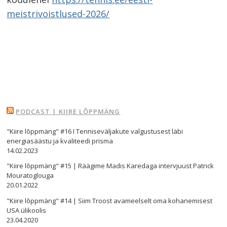
s
meistrivoistlused-2026/
PODCAST | KIIRE LÕPPMÄNG
"Kiire lõppmäng" #16 I Tenniseväljakute valgustusest läbi
energiasäästu ja kvaliteedi prisma
14.02.2023
"Kiire lõppmäng" #15 | Räägime Madis Karedaga intervjuust Patrick
Mouratoglouga
20.01.2022
"Kiire lõppmäng" #14 | Siim Troost avameelselt oma kohanemisest
USA ülikoolis
23.04.2020