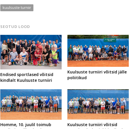
kuulsuste turniir
SEOTUD LOOD
Kuulsuste turniiri võitsid jälle
Endised sportlased võitsid
poliitikud
kindlalt Kuulsuste turniiri
Kuulsuste turniiri võitsid
Homme, 10. juulil toimub