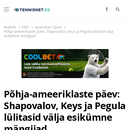
Otsi
Menu
TENNISNET.EE
Tennis
Avaleht
PRO
Australian Open
Põhja-ameeriklaste päev: Shapovalov, Keys ja Pegula lülitasid välja
esikümne mängijad
Põhja-ameeriklaste päev:
Shapovalov, Keys ja Pegula
lülitasid välja esikümne
mängijad