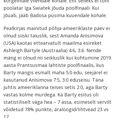
kõrgeimale viiendale kohale. Ent selleks ei tohi
poolatar Iga Swiatek jõuda poolfinaali. Kui
jõuab, jääb Badosa püsima kuuendale kohale.
Pealkirjas mainitud põhja-ameeriklaste päev ei
olnud siiski täiuslik, sest Amanda Anisimova
(USA) kaotas ettearvatult maailma esireket
Ashleigh Bartyle (Austraalia) 4:6, 3:6. Nende
mäng ei olnud nii seikluslik kui kohtumine 2019.
aasta Prantsusmaa lahtiste poolfinaalis, kus
Barty mängis esmalt maha 5:0 edu, seejärel ei
kasutanud Anisimova 7:5, 3:0 eduseisu. Täna
juhtis ameeriklanna teises setis 2:0, aga Barty
vastas kolme murdega. Ka Barty esitus oli
statistiliselt väga hea – 7 ässa, esimeselt servilt
võidetud 78% punkte, äralöögid/lihtvead 23 vs
17.