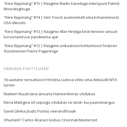
"Kiire lõppmäng" #15 | Räägime Madis Karedaga intervjuust Patrick
Mouratoglouga
"Kiire lõppmäng" #14 | Siim Troost avameelselt oma kohanemisest
USA ülikoolis
"Kiire lõppmäng" #13 | Räägime Allar Hindiga Eesti tennise seisust
koroonaviiruse pandeemia ajal
"Kiire lõppmäng" #12 | Räägime unikaalsest kohtumisest Federeri
füsiotreeneri Pierre Paganiniga
VÄRSKED POSTITUSED
16-aastane sensatsioon! Kristina Liutova võitis oma debüüdil WTA
turniiri
Maileen Nuudi täna ainsana Hämeenlinnas võidukas
Elena Malõgina oli Leipzigis võidukas nii üksik- kui paarismängus
Daniil Glinka jõudis Poolas veerandfinaali
Ohumärk? Carlos Alcarazi loobus Cincinnati Mastersist