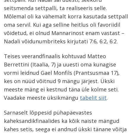
seitsmenda settpalli, ta realiseeris selle.
Mõlemal oli ka vähemalt korra kasutada settpall
oma servil. Kui aga selline heitlus oli favoriidil
võidetud, ei olnud Mannarinost enam vastast –
Nadali võidunumbriteks kirjutati 7:6, 6:2, 6:2.
Teises veerandfinaalis kohtuvad Matteo
Berrettini (Itaalia, 7) ja uuesti oma kunagise
vormi leidnud Gael Monfils (Prantsusmaa 17),
kes on nüüd võitnud 9 mängu järjest. Ükski
meeste mäng ei kestnud täna üle kolme seti.
Vaadake meeste üksikmängu
tabelit siit
.
Sarnaselt lõppesid pühapäevastes
kaheksandikfinaalides ka kõik naiste mängud
kahes setis, seega ei andnud ükski tänane võitja