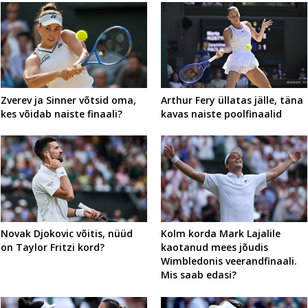
Zverev ja Sinner võtsid oma,
Arthur Fery üllatas jälle, täna
kes võidab naiste finaali?
kavas naiste poolfinaalid
Novak Djokovic võitis, nüüd
Kolm korda Mark Lajalile
on Taylor Fritzi kord?
kaotanud mees jõudis
Wimbledonis veerandfinaali.
Mis saab edasi?