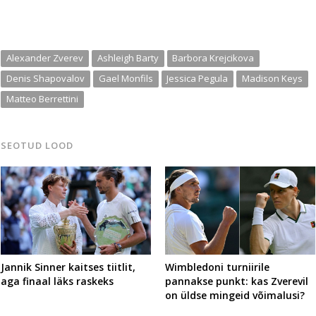
Alexander Zverev
Ashleigh Barty
Barbora Krejcikova
Denis Shapovalov
Gael Monfils
Jessica Pegula
Madison Keys
Matteo Berrettini
SEOTUD LOOD
Jannik Sinner kaitses tiitlit,
Wimbledoni turniirile
aga finaal läks raskeks
pannakse punkt: kas Zverevil
on üldse mingeid võimalusi?