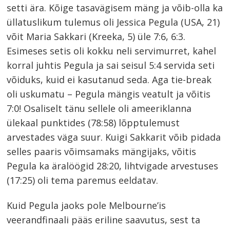
setti ära. Kõige tasavägisem mäng ja võib-olla ka
üllatuslikum tulemus oli Jessica Pegula (USA, 21)
võit Maria Sakkari (Kreeka, 5) üle 7:6, 6:3.
Esimeses setis oli kokku neli servimurret, kahel
korral juhtis Pegula ja sai seisul 5:4 servida seti
võiduks, kuid ei kasutanud seda. Aga tie-break
oli uskumatu – Pegula mängis veatult ja võitis
7:0! Osaliselt tänu sellele oli ameeriklanna
ülekaal punktides (78:58) lõpptulemust
arvestades väga suur. Kuigi Sakkarit võib pidada
selles paaris võimsamaks mängijaks, võitis
Pegula ka äralöögid 28:20, lihtvigade arvestuses
Navigeerimine
(17:25) oli tema paremus eeldatav.
s
Kuid Pegula jaoks pole Melbourne’is
veerandfinaali pääs eriline saavutus, sest ta