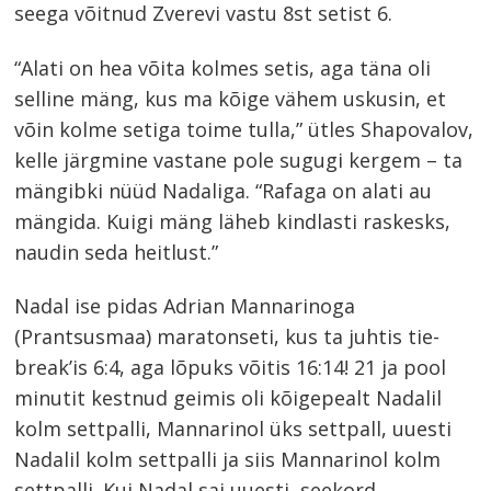
seega võitnud Zverevi vastu 8st setist 6.
“Alati on hea võita kolmes setis, aga täna oli
selline mäng, kus ma kõige vähem uskusin, et
võin kolme setiga toime tulla,” ütles Shapovalov,
kelle järgmine vastane pole sugugi kergem – ta
mängibki nüüd Nadaliga. “Rafaga on alati au
mängida. Kuigi mäng läheb kindlasti raskesks,
naudin seda heitlust.”
Nadal ise pidas Adrian Mannarinoga
(Prantsusmaa) maratonseti, kus ta juhtis tie-
break’is 6:4, aga lõpuks võitis 16:14! 21 ja pool
minutit kestnud geimis oli kõigepealt Nadalil
kolm settpalli, Mannarinol üks settpall, uuesti
Nadalil kolm settpalli ja siis Mannarinol kolm
settpalli. Kui Nadal sai uuesti, seekord