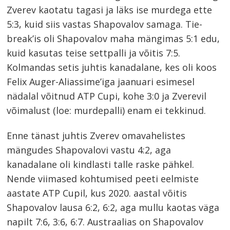
Zverev kaotatu tagasi ja läks ise murdega ette
5:3, kuid siis vastas Shapovalov samaga. Tie-
break’is oli Shapovalov maha mängimas 5:1 edu,
kuid kasutas teise settpalli ja võitis 7:5.
Kolmandas setis juhtis kanadalane, kes oli koos
Felix Auger-Aliassime’iga jaanuari esimesel
nädalal võitnud ATP Cupi, kohe 3:0 ja Zverevil
võimalust (loe: murdepalli) enam ei tekkinud.
Enne tänast juhtis Zverev omavahelistes
mängudes Shapovalovi vastu 4:2, aga
kanadalane oli kindlasti talle raske pähkel.
Nende viimased kohtumised peeti eelmiste
aastate ATP Cupil, kus 2020. aastal võitis
Shapovalov lausa 6:2, 6:2, aga mullu kaotas väga
napilt 7:6, 3:6, 6:7. Austraalias on Shapovalov