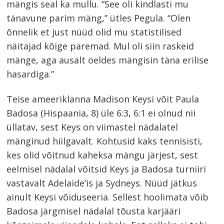
mängis seal ka mullu. “See oli kindlasti mu
tänavune parim mäng,” ütles Pegula. “Olen
õnnelik et just nüüd olid mu statistilised
näitajad kõige paremad. Mul oli siin raskeid
mänge, aga ausalt öeldes mängisin täna erilise
hasardiga.”
Teise ameeriklanna Madison Keysi võit Paula
Badosa (Hispaania, 8) üle 6:3, 6:1 ei olnud nii
üllatav, sest Keys on viimastel nädalatel
mänginud hiilgavalt. Kohtusid kaks tennisisti,
kes olid võitnud kaheksa mängu järjest, sest
eelmisel nädalal võitsid Keys ja Badosa turniiri
vastavalt Adelaide’is ja Sydneys. Nüüd jätkus
ainult Keysi võiduseeria. Sellest hoolimata võib
Badosa järgmisel nädalal tõusta karjääri