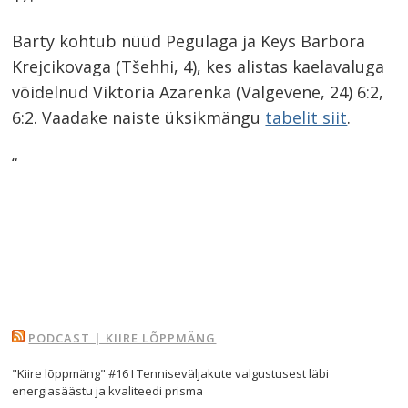
Barty kohtub nüüd Pegulaga ja Keys Barbora
Krejcikovaga (Tšehhi, 4), kes alistas kaelavaluga
võidelnud Viktoria Azarenka (Valgevene, 24) 6:2,
6:2. Vaadake naiste üksikmängu
tabelit siit
.
“
PODCAST | KIIRE LÕPPMÄNG
"Kiire lõppmäng" #16 I Tenniseväljakute valgustusest läbi
energiasäästu ja kvaliteedi prisma