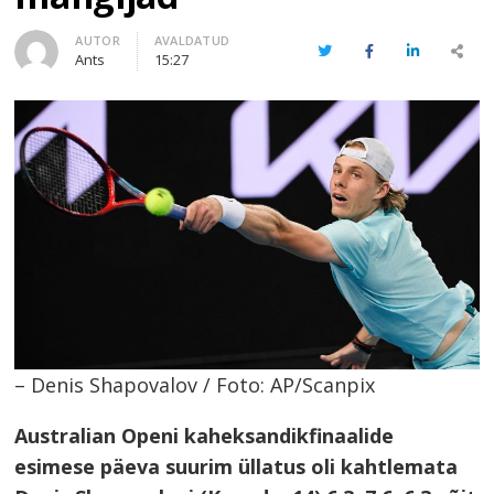
Author
AUTOR
AVALDATUD
Twitter
Facebook
LinkedIn
Share
Ants
15:27
this
post
– Denis Shapovalov / Foto: AP/Scanpix
Australian Openi kaheksandikfinaalide
esimese päeva suurim üllatus oli kahtlemata