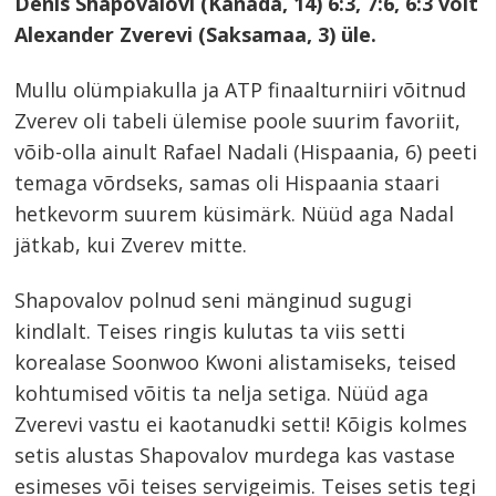
Denis Shapovalovi (Kanada, 14) 6:3, 7:6, 6:3 võit
Alexander Zverevi (Saksamaa, 3) üle.
Mullu olümpiakulla ja ATP finaalturniiri võitnud
Zverev oli tabeli ülemise poole suurim favoriit,
võib-olla ainult Rafael Nadali (Hispaania, 6) peeti
temaga võrdseks, samas oli Hispaania staari
hetkevorm suurem küsimärk. Nüüd aga Nadal
jätkab, kui Zverev mitte.
Shapovalov polnud seni mänginud sugugi
kindlalt. Teises ringis kulutas ta viis setti
korealase Soonwoo Kwoni alistamiseks, teised
kohtumised võitis ta nelja setiga. Nüüd aga
Zverevi vastu ei kaotanudki setti! Kõigis kolmes
setis alustas Shapovalov murdega kas vastase
esimeses või teises servigeimis. Teises setis tegi