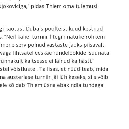
Djokoviciga,” pidas Thiem oma tulemusi
gi kaotust Dubais poolteist kuud kestnud
s. “Neil kahel turniiril tegin natuke rohkem
esimene serv polnud vastaste jaoks piisavalt
väga lihtsatel eeskäe ründelöökidel suunata
rünnakult kaitsesse ei läinud ka hästi,”
el võistlustel. Ta lisas, et nüüd teab, mida
austerlase turniir jäi lühikeseks, siis võib
tele sõidab Thiem üsna ebakindla tundega.