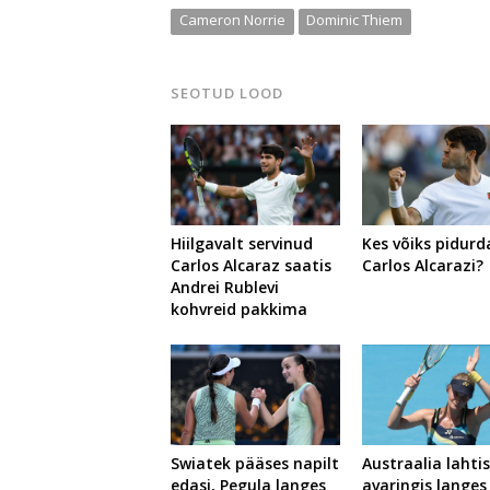
Cameron Norrie
Dominic Thiem
SEOTUD LOOD
Hiilgavalt servinud
Kes võiks pidur
Carlos Alcaraz saatis
Carlos Alcarazi?
Andrei Rublevi
kohvreid pakkima
Swiatek pääses napilt
Austraalia lahti
edasi, Pegula langes
avaringis langes