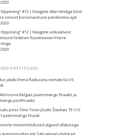
.2020
e lõppmäng" #13 | Räägime Allar Hindiga Eesti
se seisust koroonaviiruse pandeemia ajal
.2020
e lõppmäng" #12 | Räägime unikaalsest
misest Federeri füsiotreeneri Pierre
niniga
.2020
SKED POSTITUSED
stus jätab Emma Raducanu eemale ka US
lt
Morozova Belgias paarismängu finaalis ja
mängu poolfinaalis
alu poiss Timo Toom jõudis Šiauliais TE U12
iri paarismängu finaali
 noorte meistrivõistlused algasid üllatusega
n Averjanov/Ken Ink Saksamaal võidukad