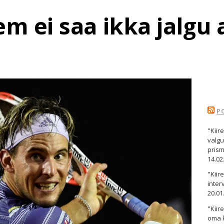
m ei saa ikka jalgu a
P
"Kiir
valgu
pris
14.02
"Kii
inter
20.01
"Kiir
oma 