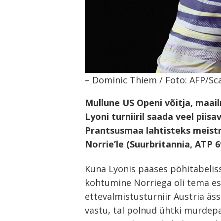
– Dominic Thiem / Foto: AFP/Sc
Mullune US Openi võitja, maai
Lyoni turniiril saada veel piisa
Prantsusmaa lahtisteks meistr
Norrie’le (Suurbritannia, ATP 69.
Kuna Lyonis pääses põhitabeliss
kohtumine Norriega oli tema es
ettevalmistusturniir Austria äs
vastu, tal polnud ühtki murdepal