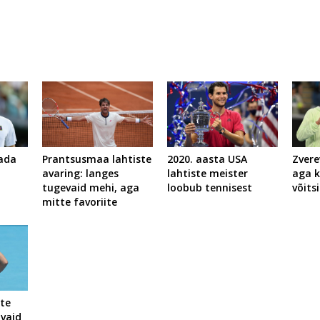
dada
Prantsusmaa lahtiste
2020. aasta USA
Zvere
avaring: langes
lahtiste meister
aga k
tugevaid mehi, aga
loobub tennisest
võits
mitte favoriite
ste
 vaid