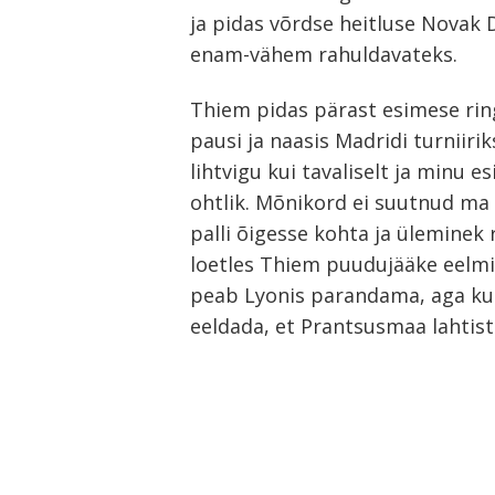
ja pidas võrdse heitluse Novak 
enam-vähem rahuldavateks.
Thiem pidas pärast esimese rin
pausi ja naasis Madridi turniirik
lihtvigu kui tavaliselt ja minu 
ohtlik. Mõnikord ei suutnud ma 
palli õigesse kohta ja üleminek 
loetles Thiem puudujääke eelmist
peab Lyonis parandama, aga kuna 
eeldada, et Prantsusmaa lahtis