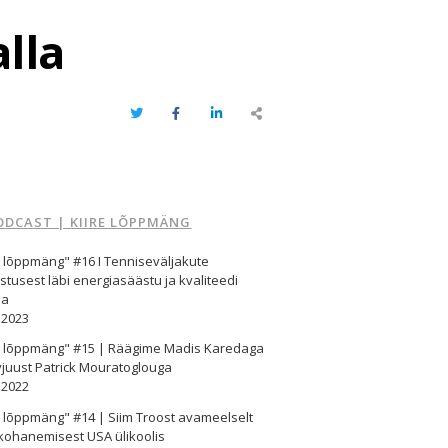
lla
Twitter
Facebook
LinkedIn
Share
this
post
ODCAST | KIIRE LÕPPMÄNG
e lõppmäng" #16 I Tenniseväljakute
stusest läbi energiasäästu ja kvaliteedi
ma
.2023
re lõppmäng" #15 | Räägime Madis Karedaga
vjuust Patrick Mouratoglouga
.2022
e lõppmäng" #14 | Siim Troost avameelselt
kohanemisest USA ülikoolis