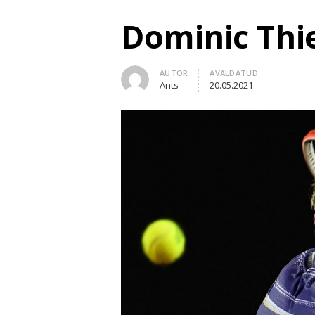
Dominic Thie
Author
AUTOR
AVALDATUD
Ants
20.05.2021