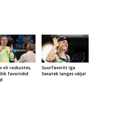
v oli raskustes,
Suurfavoriit Iga
õik favoriidid
Swiatek langes välja!
id