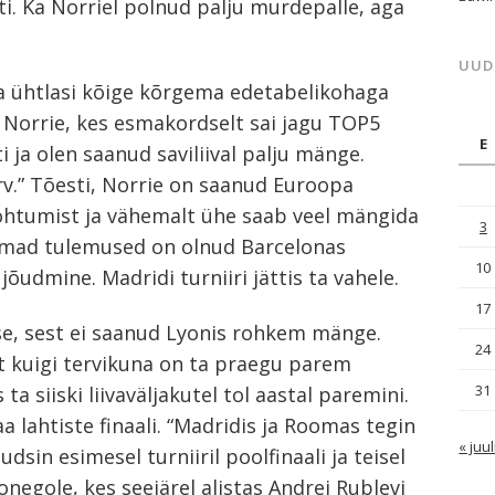
i. Ka Norriel polnud palju murdepalle, aga
UUD
 ja ühtlasi kõige kõrgema edetabelikohaga
 Norrie, kes esmakordselt sai jagu TOP5
E
ti ja olen saanud saviliival palju mänge.
v.” Tõesti, Norrie on saanud Euroopa
 kohtumist ja vähemalt ühe saab veel mängida
3
imad tulemused on olnud Barcelonas
10
i jõudmine. Madridi turniiri jättis ta vahele.
17
e, sest ei saanud Lyonis rohkem mänge.
24
et kuigi tervikuna on ta praegu parem
31
ta siiski liivaväljakutel tol aastal paremini.
 lahtiste finaali. “Madridis ja Roomas tegin
« juul
in esimesel turniiril poolfinaali ja teisel
negole, kes seejärel alistas Andrei Rublevi