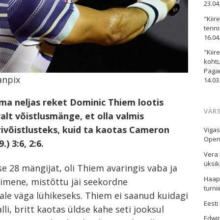
23.04
"Kiir
tenni
16.04
"Kiir
kohtu
Paga
anpix
14.03
lma neljas reket Dominic Thiem lootis
VÄR
valt võistlusmänge, et olla valmis
ivõistlusteks, kuid ta kaotas Cameron
Viga
Openi
) 3:6, 2:6.
Vera 
üksik
e 28 mängijat, oli Thiem avaringis vaba ja
Haaps
imene, mistõttu jäi seekordne
turni
sale väga lühikeseks. Thiem ei saanud kuidagi
Eesti
li, britt kaotas üldse kahe seti jooksul
Edwi