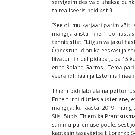
servigeimides vaid üheksa punkt
Navigeerimine
ta realiseeris neid 4st 3.
s
“See oli mu karjääri parim võit
mängija alistamine,” rõõmustas
tennisistist. “Liigun väljakul häs
Õnnestunud on ka eeskäsi ja ser
liivaturniiridel pidada juba 15
enne Roland Garrosi. Tema par
veerandfinaali ja Estorilis finaal
Thiem pidi läbi elama pettumus
Enne turniiri ütles austerlane, 
mängija, kui aastal 2019, mängis 
Siis jõudis Thiem ka Prantsusmaa
sammu paremuse poole, sest jõuds
kaotasin tasavägiselt Lorenzo So