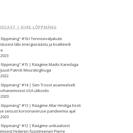
ODCAST | KIIRE LÕPPMÄNG
e lõppmäng" #16 I Tenniseväljakute
stusest läbi energiasäästu ja kvaliteedi
ma
.2023
re lõppmäng" #15 | Räägime Madis Karedaga
vjuust Patrick Mouratoglouga
.2022
e lõppmäng" #14 | Siim Troost avameelselt
kohanemisest USA ülikoolis
.2020
e lõppmäng" #13 | Räägime Allar Hindiga Eesti
se seisust koroonaviiruse pandeemia ajal
.2020
e lõppmäng" #12 | Räägime unikaalsest
misest Federeri füsiotreeneri Pierre