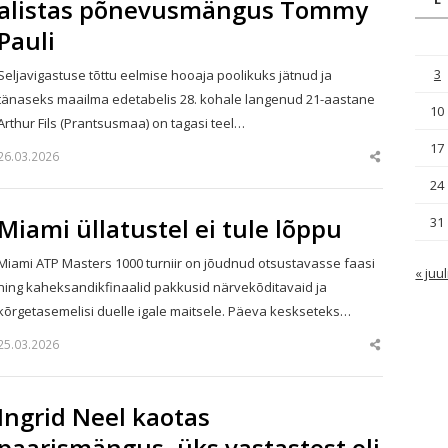
alistas põnevusmängus Tommy
Pauli
3
Seljavigastuse tõttu eelmise hooaja poolikuks jätnud ja
tänaseks maailma edetabelis 28. kohale langenud 21-aastane
10
Arthur Fils (Prantsusmaa) on tagasi teel…
17
26.03.2026
Share
this
24
post
Miami üllatustel ei tule lõppu
31
Miami ATP Masters 1000 turniir on jõudnud otsustavasse faasi
« juul
ning kaheksandikfinaalid pakkusid närvekõditavaid ja
kõrgetasemelisi duelle igale maitsele. Päeva keskseteks…
25.03.2026
Share
this
post
Ingrid Neel kaotas
paarismängus, üks vastastest oli