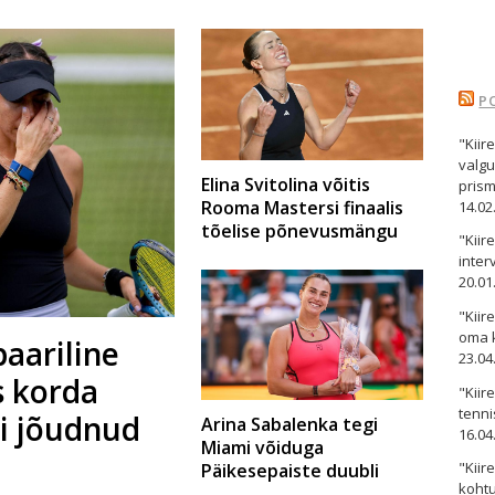
P
"Kiir
valgu
Elina Svitolina võitis
pris
Rooma Mastersi finaalis
14.02
tõelise põnevusmängu
"Kii
inter
20.01
"Kiir
oma 
paariline
23.04
s korda
"Kiir
tenni
li jõudnud
Arina Sabalenka tegi
16.04
Miami võiduga
"Kiir
Päikesepaiste duubli
kohtu