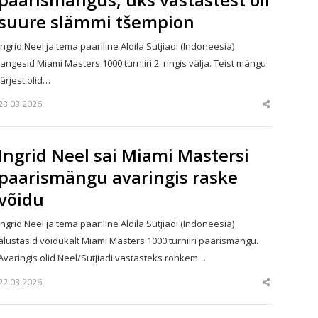
suure slämmi tšempion
Ingrid Neel ja tema paariline Aldila Sutjiadi (Indoneesia)
langesid Miami Masters 1000 turniiri 2. ringis välja. Teist mängu
järjest olid…
23.03.2026
Share
this
post
Ingrid Neel sai Miami Mastersi
paarismängu avaringis raske
võidu
Ingrid Neel ja tema paariline Aldila Sutjiadi (Indoneesia)
alustasid võidukalt Miami Masters 1000 turniiri paarismängu.
Avaringis olid Neel/Sutjiadi vastasteks rohkem…
22.03.2026
Share
this
post