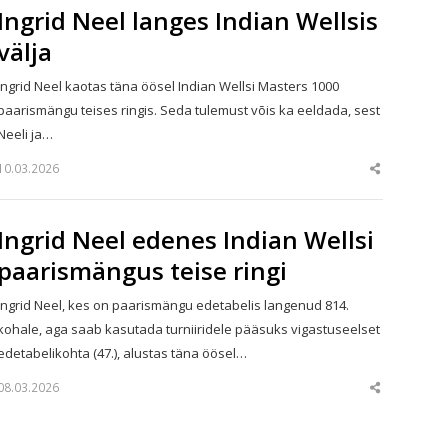
Ingrid Neel langes Indian Wellsis
välja
Ingrid Neel kaotas täna öösel Indian Wellsi Masters 1000
paarismängu teises ringis. Seda tulemust võis ka eeldada, sest
Neeli ja…
10.03.2026
Share
this
post
Ingrid Neel edenes Indian Wellsi
paarismängus teise ringi
Ingrid Neel, kes on paarismängu edetabelis langenud 814.
kohale, aga saab kasutada turniiridele pääsuks vigastuseelset
edetabelikohta (47.), alustas täna öösel…
08.03.2026
Share
this
post