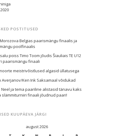
niniga
.2020
SKED POSTITUSED
Morozova Belgias paarismängu finaalis ja
mängu poolfinaalis
alu poiss Timo Toom jõudis Šiauliais TE U12
iri paarismängu finaali
 noorte meistrivõistlused algasid üllatusega
n Averjanov/Ken Ink Saksamaal võidukad
d Neel ja tema paariline alistasid tänavu kaks
 slämmiturniiri finaali jõudnud paari!
ISED KUUPÄEVA JÄRGI
august 2026
T
K
N
R
L
P