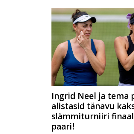
Ingrid Neel ja tema 
alistasid tänavu kak
slämmiturniiri finaa
paari!