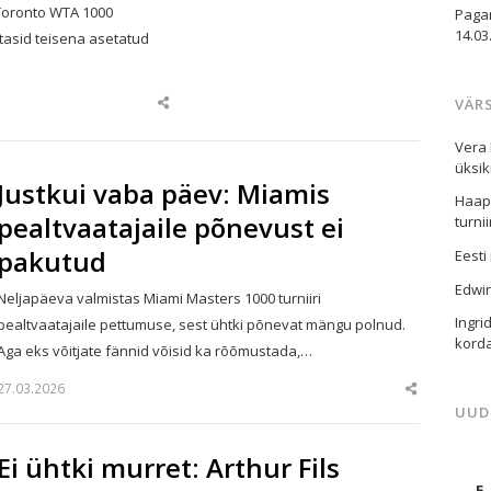
 Toronto WTA 1000
Paga
14.03
stasid teisena asetatud
VÄR
Share
this
post
Vera 
üksik
Justkui vaba päev: Miamis
Haaps
pealtvaatajaile põnevust ei
turni
pakutud
Eesti
Edwi
Neljapäeva valmistas Miami Masters 1000 turniiri
Ingri
pealtvaatajaile pettumuse, sest ühtki põnevat mängu polnud.
korda
Aga eks võitjate fännid võisid ka rõõmustada,…
27.03.2026
Share
this
UUD
post
Ei ühtki murret: Arthur Fils
E