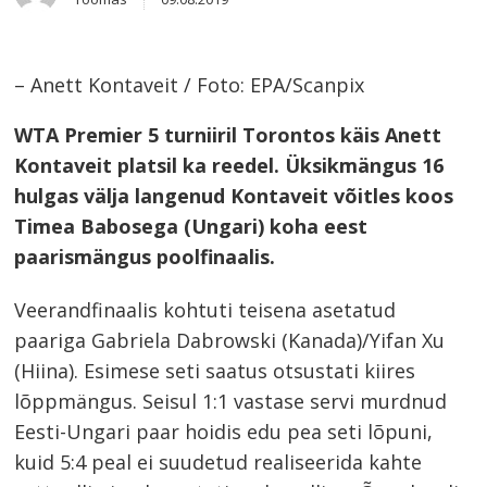
this
post
– Anett Kontaveit / Foto: EPA/Scanpix
WTA Premier 5 turniiril Torontos käis Anett
Kontaveit platsil ka reedel. Üksikmängus 16
hulgas välja langenud Kontaveit võitles koos
Timea Babosega (Ungari) koha eest
paarismängus poolfinaalis.
Veerandfinaalis kohtuti teisena asetatud
paariga Gabriela Dabrowski (Kanada)/Yifan Xu
(Hiina). Esimese seti saatus otsustati kiires
lõppmängus. Seisul 1:1 vastase servi murdnud
Eesti-Ungari paar hoidis edu pea seti lõpuni,
kuid 5:4 peal ei suudetud realiseerida kahte