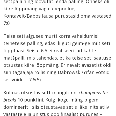
settpalli ning loovutati enda palling. Õnneks oli
kiire lõppmäng väga ühepoolne,
Kontaveit/Babos lausa purustasid oma vastased
7:0.
Teise seti alguses murti korra vaheldumisi
teineteise palling, edasi liiguti geim-geimilt seti
lõppfaasi. Seisul 6:5 ei realiseeritud kahte
matšpalli, mis tähendas, et ka teise seti saatuse
otsustas kiire lõppmäng. Erinevalt avasetist oldi
siin tagaajaja rollis ning Dabrowski/Yifan võtsid
setivõidu – 7:6(5).
Kolmas otsustav sett mängiti nn.
champions tie-
breaki
10 punktini. Kuigi kogu mäng pigem
domineeriti, siis otsustavas setis läks initsiatiiv
vastastele ja unistus poolfinaalist purunes –