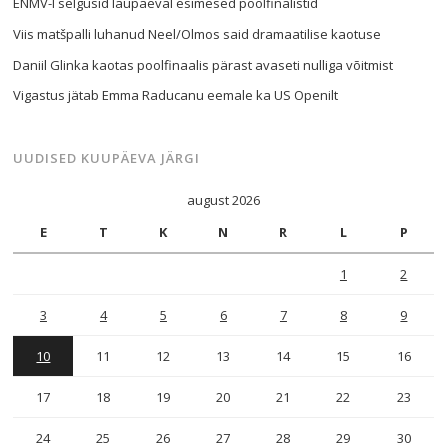
ENMV-l selgusid laupäeval esimesed poolfinalistid
Viis matšpalli luhanud Neel/Olmos said dramaatilise kaotuse
Daniil Glinka kaotas poolfinaalis pärast avaseti nulliga võitmist
Vigastus jätab Emma Raducanu eemale ka US Openilt
UUDISED KUUPÄEVA JÄRGI
august 2026
E
T
K
N
R
L
P
1
2
3
4
5
6
7
8
9
10
11
12
13
14
15
16
17
18
19
20
21
22
23
24
25
26
27
28
29
30