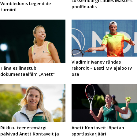
Luksemburgi Ladies Mastersi
Wimbledonis Legendide
poolfinaalis
turniiril
Vladimir Ivanov ründas
rekordit – Eesti MV ajaloo IV
Täna esilinastub
osa
dokumentaalfilm „Anett“
Riikliku teenetemärgi
Anett Kontaveit lõpetab
pälvivad Anett Kontaveit ja
sportlaskarjääri