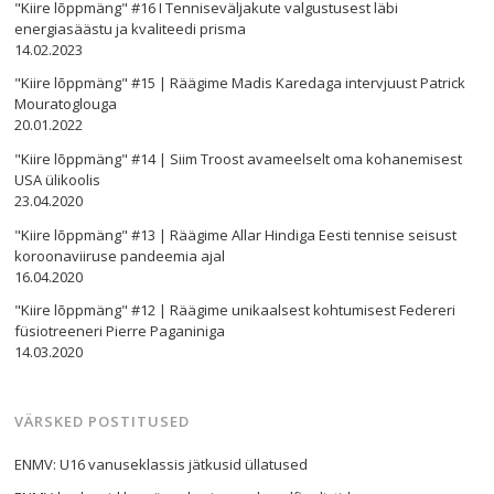
"Kiire lõppmäng" #16 I Tenniseväljakute valgustusest läbi
energiasäästu ja kvaliteedi prisma
14.02.2023
"Kiire lõppmäng" #15 | Räägime Madis Karedaga intervjuust Patrick
Mouratoglouga
20.01.2022
"Kiire lõppmäng" #14 | Siim Troost avameelselt oma kohanemisest
Navigeerimine
USA ülikoolis
23.04.2020
s
"Kiire lõppmäng" #13 | Räägime Allar Hindiga Eesti tennise seisust
koroonaviiruse pandeemia ajal
16.04.2020
"Kiire lõppmäng" #12 | Räägime unikaalsest kohtumisest Federeri
füsiotreeneri Pierre Paganiniga
14.03.2020
VÄRSKED POSTITUSED
ENMV: U16 vanuseklassis jätkusid üllatused