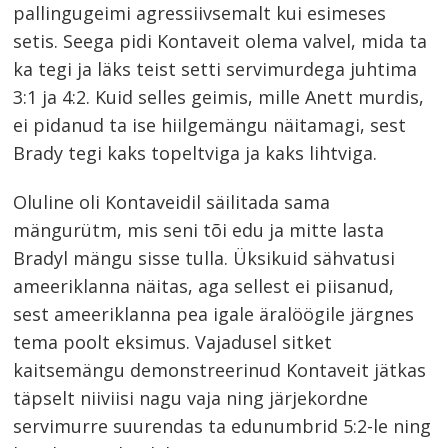
pallingugeimi agressiivsemalt kui esimeses
setis. Seega pidi Kontaveit olema valvel, mida ta
ka tegi ja läks teist setti servimurdega juhtima
3:1 ja 4:2. Kuid selles geimis, mille Anett murdis,
ei pidanud ta ise hiilgemängu näitamagi, sest
Brady tegi kaks topeltviga ja kaks lihtviga.
Oluline oli Kontaveidil säilitada sama
mängurütm, mis seni tõi edu ja mitte lasta
Bradyl mängu sisse tulla. Üksikuid sähvatusi
ameeriklanna näitas, aga sellest ei piisanud,
sest ameeriklanna pea igale äralöögile järgnes
tema poolt eksimus. Vajadusel sitket
kaitsemängu demonstreerinud Kontaveit jätkas
täpselt niiviisi nagu vaja ning järjekordne
servimurre suurendas ta edunumbrid 5:2-le ning