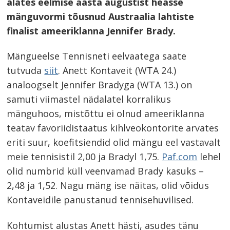
alates eelmise aasta augustist heasse
mänguvormi tõusnud Austraalia lahtiste
finalist ameeriklanna Jennifer Brady.
Mängueelse Tennisneti eelvaatega saate
tutvuda
siit
. Anett Kontaveit (WTA 24.)
analoogselt Jennifer Bradyga (WTA 13.) on
samuti viimastel nädalatel korralikus
mänguhoos, mistõttu ei olnud ameeriklanna
teatav favoriidistaatus kihlveokontorite arvates
eriti suur, koefitsiendid olid mängu eel vastavalt
meie tennisistil 2,00 ja Bradyl 1,75.
Paf.com
lehel
olid numbrid küll veenvamad Brady kasuks –
2,48 ja 1,52. Nagu mäng ise näitas, olid võidus
Kontaveidile panustanud tennisehuvilised.
Kohtumist alustas Anett hästi, asudes tänu