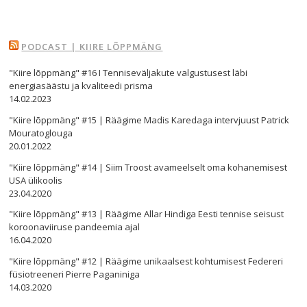
PODCAST | KIIRE LÕPPMÄNG
"Kiire lõppmäng" #16 I Tenniseväljakute valgustusest läbi
energiasäästu ja kvaliteedi prisma
14.02.2023
"Kiire lõppmäng" #15 | Räägime Madis Karedaga intervjuust Patrick
Mouratoglouga
20.01.2022
"Kiire lõppmäng" #14 | Siim Troost avameelselt oma kohanemisest
USA ülikoolis
23.04.2020
"Kiire lõppmäng" #13 | Räägime Allar Hindiga Eesti tennise seisust
koroonaviiruse pandeemia ajal
16.04.2020
"Kiire lõppmäng" #12 | Räägime unikaalsest kohtumisest Federeri
füsiotreeneri Pierre Paganiniga
14.03.2020