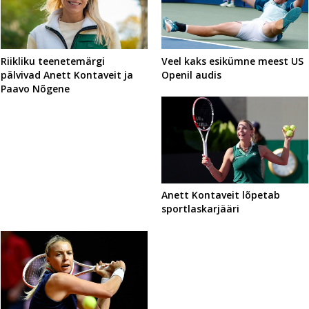
Riikliku teenetemärgi
Veel kaks esikümne meest US
pälvivad Anett Kontaveit ja
Openil audis
Paavo Nõgene
Anett Kontaveit lõpetab
sportlaskarjääri