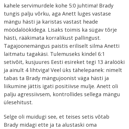
kahele servimurdele kohe 5:0 juhtima! Brady
tungis palju võrku, aga Anett luges vastase
mängu hästi ja karistas vastast heade
möödalöökidega. Lisaks toimis ka sügav tõrje
hästi, rääkimata korralikust pallingust.
Tagajoonemängus paistis eriliselt silma Anetti
laitmatu tagakäsi. Tulemuseks kindel 6:1
setivõit, kusjuures Eesti esireket tegi 13 äralööki
ja ainult 4 lihtviga! Veel üks tähelepanek: nimelt
tabas ta Brady mängujoonist väga hästi ja
liikumine jättis igati positiivse mulje. Anett oli
palju agressiivsem, kontrollides sellega mängu
ülesehitust.
Selge oli muidugi see, et teises setis võtab
Brady midagi ette ja ta alustaski oma