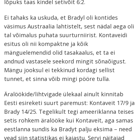
lõpuks taas kindel setivõit 6:2.
Ei tahaks ka uskuda, et Bradyl oli kontides
väsimus Austraalia lahtistelt, sest nädal aega oli
tal võimalus puhata suurturniirist. Kontaveidi
esitus oli nii kompaktne ja kõik
mänguelemendid olid tasakaalus, et ta ei
andnud vastasele seekord mingit sõnaõigust.
Mängu jooksul ei tekkinud kordagi sellist
tunnet, et sinna võib mingi pööre tulla.
Äralöökide/lihtvigade ülekaal ainult kinnitab
Eesti esireketi suurt paremust: Kontaveit 17/9 ja
Navigeerimine
Brady 14/25. Tegelikult tegi ameeriklanna teises
s
setis rohkem äralööke kui Kontaveit, aga samas
eestlanna sundis ka Bradyt palju eksima – need
vead siin statistikas ei kajastu. Servi näitajad