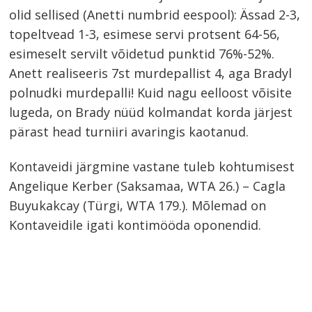
olid sellised (Anetti numbrid eespool): Ässad 2-3,
topeltvead 1-3, esimese servi protsent 64-56,
esimeselt servilt võidetud punktid 76%-52%.
Anett realiseeris 7st murdepallist 4, aga Bradyl
polnudki murdepalli! Kuid nagu eelloost võisite
lugeda, on Brady nüüd kolmandat korda järjest
pärast head turniiri avaringis kaotanud.
Kontaveidi järgmine vastane tuleb kohtumisest
Angelique Kerber (Saksamaa, WTA 26.) – Cagla
Buyukakcay (Türgi, WTA 179.). Mõlemad on
Kontaveidile igati kontimööda oponendid.