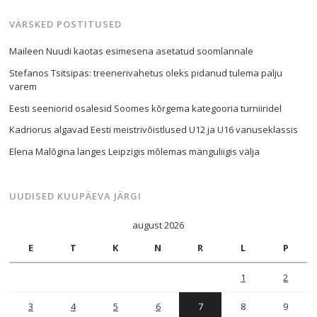
VÄRSKED POSTITUSED
Maileen Nuudi kaotas esimesena asetatud soomlannale
Stefanos Tsitsipas: treenerivahetus oleks pidanud tulema palju
varem
Eesti seeniorid osalesid Soomes kõrgema kategooria turniiridel
Kadriorus algavad Eesti meistrivõistlused U12 ja U16 vanuseklassis
Elena Malõgina langes Leipzigis mõlemas mänguliigis välja
UUDISED KUUPÄEVA JÄRGI
august 2026
E
T
K
N
R
L
P
1
2
3
4
5
6
7
8
9