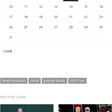
10
11
12
13
14
15
16
17
18
19
20
21
22
23
24
25
26
27
28
29
30
31
« juuli
Anett Kontaveit
Doha
Jennifer Brady
WTA Tour
SEOTUD LOOD