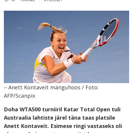
this
post
– Anett Kontaveit mänguhoos / Foto:
AFP/Scanpix
Doha WTA500 turniiril Katar Total Open tuli
Austraalia lahtiste järel täna taas platsile
Anett Kontaveit. Esimese ringi vastaseks oli