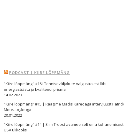
PODCAST | KIIRE LÕPPMÄNG
"Kiire lõppmäng" #16 I Tenniseväljakute valgustusest läbi
energiasäästu ja kvaliteedi prisma
14.02.2023
"Kiire lõppmäng" #15 | Räägime Madis Karedaga intervjuust Patrick
Navigeerimine
Mouratoglouga
20.01.2022
s
"Kiire lõppmäng" #14 | Siim Troost avameelselt oma kohanemisest
USA ülikoolis