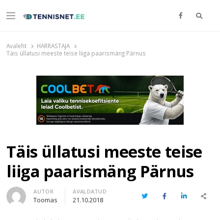
Otsi
Menu
TENNISNET.EE
Tennis
Avaleht
HARRASTAJA
Täis üllatusi meeste teise liiga paarismäng Pärnus
Täis üllatusi meeste teise
liiga paarismäng Pärnus
Author
AUTOR
AVALDATUD
Twitter
Facebook
LinkedIn
Share
Toomas
21.10.2018
this
post