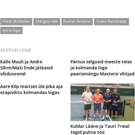
Fredi Skobelev
Margus Hak
Rainer Änilane
Sulev Raudsepp
teine liiga
SEOTUD LOOD
Kalle Muuli ja Andre
Pärnus selgusid meeste teise
Sõrm/Mati Ende jätkasid
ja kolmanda liiga
võidusoonel
paarismängu Mastersi võitjad
Aare Kilp maitses üle pika aja
etapivõitu kolmandas liigas
Kuldar Lääne ja Tauri Treial
tegid puhta töö