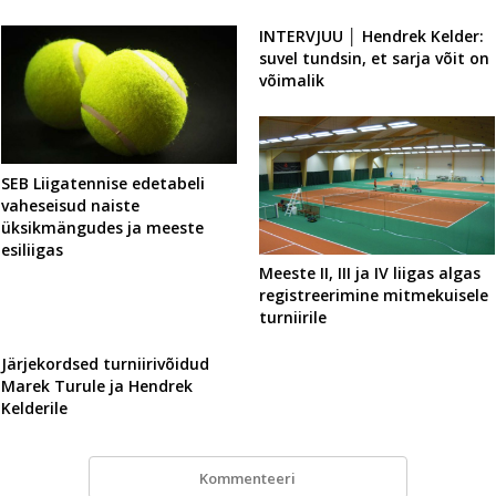
INTERVJUU │ Hendrek Kelder:
suvel tundsin, et sarja võit on
võimalik
SEB Liigatennise edetabeli
vaheseisud naiste
üksikmängudes ja meeste
esiliigas
Meeste II, III ja IV liigas algas
registreerimine mitmekuisele
turniirile
Järjekordsed turniirivõidud
Marek Turule ja Hendrek
Kelderile
Kommenteeri