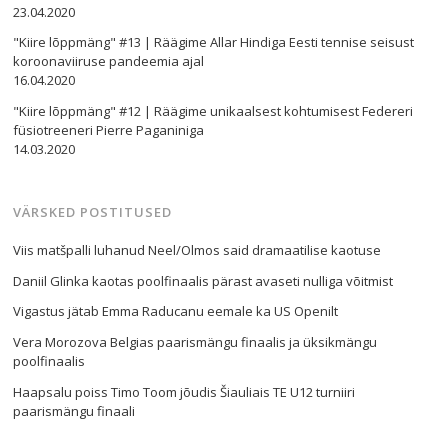
23.04.2020
"Kiire lõppmäng" #13 | Räägime Allar Hindiga Eesti tennise seisust
koroonaviiruse pandeemia ajal
16.04.2020
"Kiire lõppmäng" #12 | Räägime unikaalsest kohtumisest Federeri
füsiotreeneri Pierre Paganiniga
14.03.2020
VÄRSKED POSTITUSED
Viis matšpalli luhanud Neel/Olmos said dramaatilise kaotuse
Daniil Glinka kaotas poolfinaalis pärast avaseti nulliga võitmist
Vigastus jätab Emma Raducanu eemale ka US Openilt
Vera Morozova Belgias paarismängu finaalis ja üksikmängu
poolfinaalis
Haapsalu poiss Timo Toom jõudis Šiauliais TE U12 turniiri
paarismängu finaali