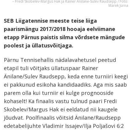
– Fredi Skobelev-Margus Hak ja Rainer Änilane-Sulev Raudsepp / Foto:
Marek Jürna
SEB Liigatennise meeste teise liiga
paarismängu 2017/2018 hooaja eelviimane
etapp Pärnus paistis silma võrdsete mängude
poolest ja üllatusvõitjaga.
Pärnu Tennisehallis nädalavahetusel peetud
etapil tuli võitjaks üllatuspaar Rainer
Änilane/Sulev Raudsepp, keda enne turniiri keegi
ei pakkunud esikoha kandidaadiks. Aga mis saab
parem olla kui turniir ei kulge prognooside
kohaselt! Ka finaalis vastu tulnud paari Fredi
Skobelev/Margus Hak ei eeldatud nii kaugele
jõudvat. Poolfinaalis võitsid Änilane/Raudsepp
edetabelijuhte Vladimir Issajev/Ilja Poljašovi 6:2