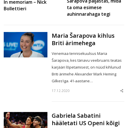
Šarapova paljastas, mida
In memoriam – Nick
ta oma esimese
Bollettieri
auhinnarahaga tegi
Maria Šarapova kihlus
Briti ärimehega
Venemaa tennisekuulsus Maria
Šarapova, kes tänavu veebruaris teatas
karjääri lõpetamisest, on nüüd kihlunud
Briti ärimehe Alexander Mark Heming
Gilkes’iga. 41-aastane…
17.12.2020
Sha
this
post
Gabriela Sabatini
hääletati US Openi kõigi