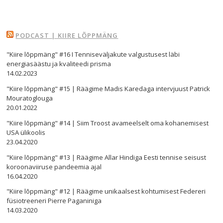
PODCAST | KIIRE LÕPPMÄNG
"Kiire lõppmäng" #16 I Tenniseväljakute valgustusest läbi
energiasäästu ja kvaliteedi prisma
14.02.2023
"Kiire lõppmäng" #15 | Räägime Madis Karedaga intervjuust Patrick
Mouratoglouga
20.01.2022
"Kiire lõppmäng" #14 | Siim Troost avameelselt oma kohanemisest
USA ülikoolis
23.04.2020
"Kiire lõppmäng" #13 | Räägime Allar Hindiga Eesti tennise seisust
koroonaviiruse pandeemia ajal
16.04.2020
"Kiire lõppmäng" #12 | Räägime unikaalsest kohtumisest Federeri
füsiotreeneri Pierre Paganiniga
14.03.2020