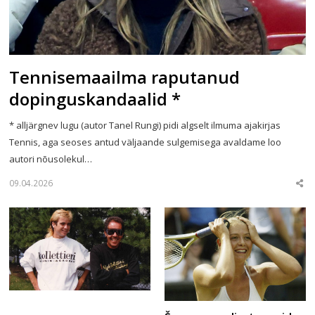
Tennisemaailma raputanud
dopinguskandaalid *
* alljärgnev lugu (autor Tanel Rungi) pidi algselt ilmuma ajakirjas
Tennis, aga seoses antud väljaande sulgemisega avaldame loo
autori nõusolekul…
09.04.2026
Sha
this
post