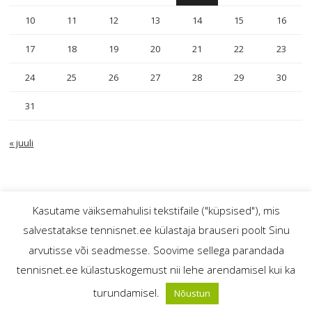
10
11
12
13
14
15
16
17
18
19
20
21
22
23
24
25
26
27
28
29
30
31
« juuli
Kasutame väiksemahulisi tekstifaile ("küpsised"), mis
salvestatakse tennisnet.ee külastaja brauseri poolt Sinu
TennisNet.ee – mis? miks? ja kellele?
© tennisnet.ee
arvutisse või seadmesse. Soovime sellega parandada
Reklaam
tennisnet.ee külastuskogemust nii lehe arendamisel kui ka
Kasutustingimused
turundamisel.
Nõustun