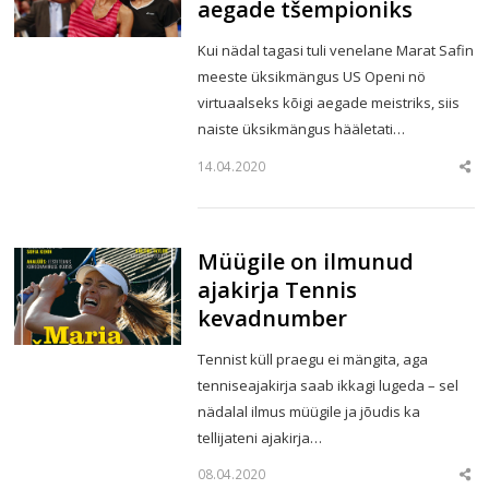
aegade tšempioniks
Kui nädal tagasi tuli venelane Marat Safin
meeste üksikmängus US Openi nö
virtuaalseks kõigi aegade meistriks, siis
naiste üksikmängus hääletati…
14.04.2020
Sha
this
post
Müügile on ilmunud
ajakirja Tennis
kevadnumber
Tennist küll praegu ei mängita, aga
tenniseajakirja saab ikkagi lugeda – sel
nädalal ilmus müügile ja jõudis ka
tellijateni ajakirja…
08.04.2020
Sha