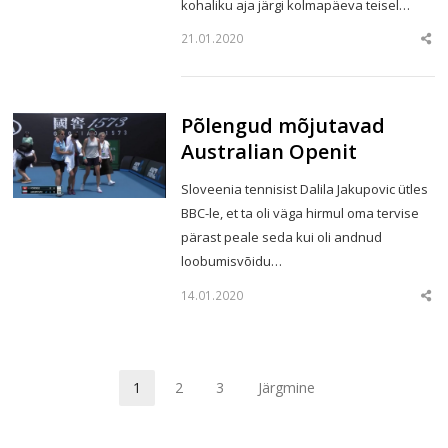
kohaliku aja järgi kolmapäeva teisel…
21.01.2020
Sha
this
post
Põlengud mõjutavad
Australian Openit
Sloveenia tennisist Dalila Jakupovic ütles
BBC-le, et ta oli väga hirmul oma tervise
pärast peale seda kui oli andnud
loobumisvõidu…
14.01.2020
Sha
this
post
1
2
3
Järgmine
Page
Page
Page