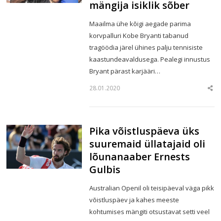
mängija isiklik sõber
Maailma ühe kõigi aegade parima
korvpalluri Kobe Bryanti tabanud
tragöödia järel ühines palju tennisiste
kaastundeavaldusega. Pealegi innustus
Bryant pärast karjääri…
28.01.2020
Sha
this
post
Pika võistluspäeva üks
suuremaid üllatajaid oli
lõunanaaber Ernests
Gulbis
Australian Openil oli teisipäeval väga pikk
võistluspäev ja kahes meeste
kohtumises mängiti otsustavat setti veel