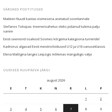
VÄRSKED POSTITUSED
Maileen Nuudi kaotas esimesena asetatud soomlannale
Stefanos Tsitsipas: treenerivahetus oleks pidanud tulema palju
varem
Eesti seeniorid osalesid Soomes kõrgema kategooria turniiridel
Kadriorus algavad Eesti meistrivõistlused U12 ja U16 vanuseklassis
Elena Malõgina langes Leipzigis mõlemas mänguliigis välja
UUDISED KUUPÄEVA JÄRGI
august 2026
E
T
K
N
R
L
P
1
2
3
4
5
6
7
8
9