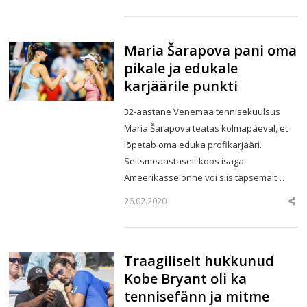
this
post
Maria Šarapova pani oma
pikale ja edukale
karjäärile punkti
32-aastane Venemaa tennisekuulsus
Maria Šarapova teatas kolmapäeval, et
lõpetab oma eduka profikarjääri.
Seitsmeaastaselt koos isaga
Ameerikasse õnne või siis täpsemalt…
26.02.2020
Sha
this
post
Traagiliselt hukkunud
Kobe Bryant oli ka
tennisefänn ja mitme