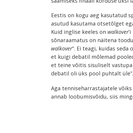
saamiseks finaali korduse üksi 
Eestis on kogu aeg kasutatud s
asutud kasutama otsetõlget ega 
Kuid inglise keeles on
walkover
’
sõnaraamatus on näitena toodud 
walkover
“. Ei teagi, kuidas seda
et kuigi debatil mõlemad pooled
et teine võitis sisuliselt vastupa
debatil oli üks pool puhtalt üle”
Aga tenniseharrastajatele võiks 
annab loobumisvõidu, siis minge 