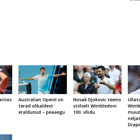
riisis
Australian Openil on
Novak Djokovic teenis
Üllat
,
terad sõkaldest
stiilselt Wimbledoni
Wimb
eraldunud – peaaegu
100. võidu
muud
nelja
Drape