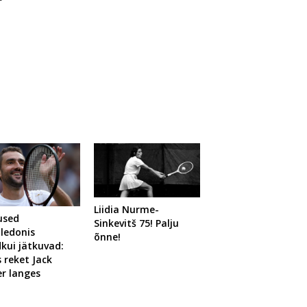
Liidia Nurme-
used
Sinkevitš 75! Palju
ledonis
õnne!
kui jätkuvad:
s reket Jack
r langes