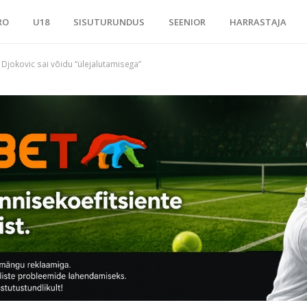
RO
U18
SISUTURUNDUS
SEENIOR
HARRASTAJA
Djokovic sai võidu “ülejalutamisega”