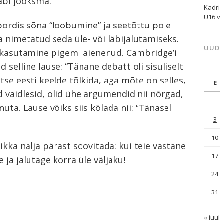
läbi jooksma.
Kadri
U16 
pordis sõna “loobumine” ja seetõttu pole
nimetatud seda üle- või läbijalutamiseks.
UUD
i kasutamine pigem laienenud. Cambridge’i
selline lause: “Tänane debatt oli sisuliselt
 otse eesti keelde tõlkida, aga mõte on selles,
E
 vaidlesid, olid ühe argumendid nii nõrgad,
nuta. Lause võiks siis kõlada nii: “Tänasel
3
.
10
ikka nalja pärast soovitada: kui teie vastane
17
ja jalutage korra üle väljaku!
24
31
« juul