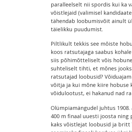
paralleelselt nii spordis kui ka 
võistlejaid (valimisel kandidaat
tähendab loobumisvõit ainult ü
täielikku puudumist.
Piltlikult tekkis see mõiste hob
koos ratsutajaga saabus kohale n
siis põhimõtteliselt võis hobun
suhteliselt tihti, et mõnes joo
ratsutajad loobusid? Võiduajamis
võitja ja kui mõne kiire hobuse k
Navigeerimine
võidulootust, ei hakanud nad r
s
Olümpiamängudel juhtus 1908. aa
400 m finaal uuesti joosta ning
kaks võistlejat loobusid ja bri