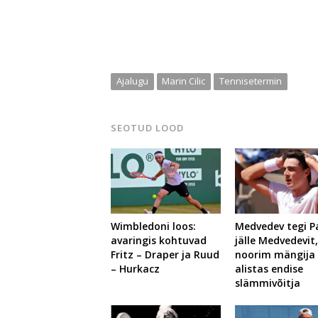
Ajalugu
Marin Cilic
Tennisetermin
SEOTUD LOOD
Medvedev tegi Pa
Wimbledoni loos:
jälle Medvedevit
avaringis kohtuvad
noorim mängija
Fritz – Draper ja Ruud
alistas endise
– Hurkacz
slämmivõitja