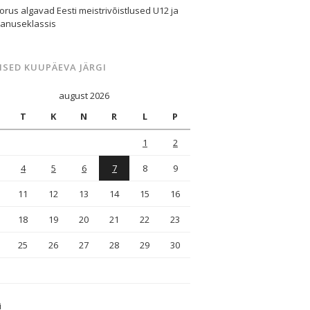
orus algavad Eesti meistrivõistlused U12 ja
vanuseklassis
ISED KUUPÄEVA JÄRGI
august 2026
T
K
N
R
L
P
1
2
4
5
6
7
8
9
11
12
13
14
15
16
18
19
20
21
22
23
25
26
27
28
29
30
i