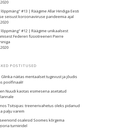
.2020
e lõppmäng" #13 | Räägime Allar Hindiga Eesti
se seisust koroonaviiruse pandeemia ajal
.2020
e lõppmäng" #12 | Räägime unikaalsest
misest Federeri füsiotreeneri Pierre
niniga
.2020
SKED POSTITUSED
l Glinka näitas mentaalset tugevust ja jõudis
s poolfinaali!
een Nuudi kaotas esimesena asetatud
lannale
nos Tsitsipas: treenerivahetus oleks pidanud
a palju varem
i seeniorid osalesid Soomes kõrgema
ooria turniiridel