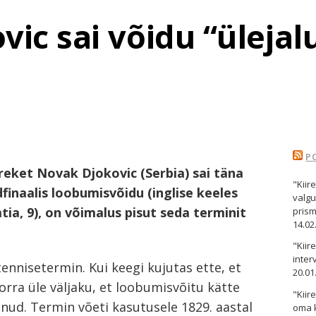
ic sai võidu “üleja
P
reket Novak Djokovic (Serbia) sai täna
"Kiir
finaalis loobumisvõidu (inglise keeles
valgu
atia, 9), on võimalus pisut seda terminit
pris
14.02
"Kii
inter
ennisetermin. Kui keegi kujutas ette, et
20.01
orra üle väljaku, et loobumisvõitu kätte
"Kiir
 olnud. Termin võeti kasutusele 1829. aastal
oma 