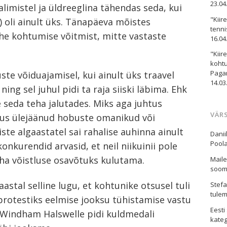
23.04
valimistel ja üldreeglina tähendas seda, kui
"Kiir
e) oli ainult üks. Tänapäeva mõistes
tenni
he kohtumise võitmist, mitte vastaste
16.04
"Kiir
kohtu
Paga
uste võiduajamisel, kui ainult üks traavel
14.03
ing sel juhul pidi ta raja siiski läbima. Ehk
e seda teha jalutades. Miks aga juhtus
VÄR
ksus ülejäänud hobuste omanikud või
te algaastatel sai rahalise auhinna ainult
Danii
Poola
onkurendid arvasid, et neil niikuinii pole
aha võistluse osavõtuks kulutama.
Mail
soom
stal selline lugu, et kohtunike otsusel tuli
Stefa
tulem
 protestiks eelmise jooksu tühistamise vastu
Eest
tt Windham Halswelle pidi kuldmedali
kateg