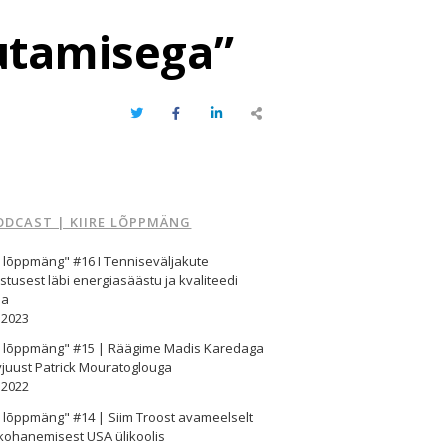
lutamisega”
Twitter
Facebook
LinkedIn
Share
this
post
ODCAST | KIIRE LÕPPMÄNG
e lõppmäng" #16 I Tenniseväljakute
stusest läbi energiasäästu ja kvaliteedi
ma
.2023
re lõppmäng" #15 | Räägime Madis Karedaga
vjuust Patrick Mouratoglouga
.2022
e lõppmäng" #14 | Siim Troost avameelselt
kohanemisest USA ülikoolis