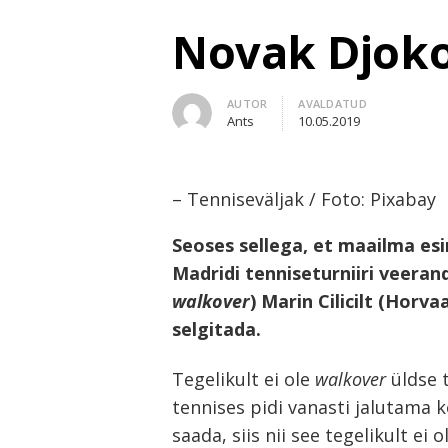
Novak Djokov
Author
AUTOR
AVALDATUD
Ants
10.05.2019
– Tenniseväljak / Foto: Pixabay
Seoses sellega, et maailma esi
Madridi tenniseturniiri veerand
walkover
) Marin Cilicilt (Horva
selgitada.
Tegelikult ei ole
walkover
üldse t
tennises pidi vanasti jalutama k
saada, siis nii see tegelikult ei