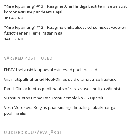
"Kiire lõppmäng" #13 | Räägime Allar Hindiga Eesti tennise seisust
koroonaviiruse pandeemia ajal
16.04.2020
"Kiire lõppmäng" #12 | Räägime unikaalsest kohtumisest Federeri
füsiotreeneri Pierre Paganiniga
14.03.2020
VÄRSKED POSTITUSED
Navigeerimine
ENMV-l selgusid laupäeval esimesed poolfinalistid
s
Viis matšpalli luhanud Neel/Olmos said dramaatilise kaotuse
Daniil Glinka kaotas poolfinaalis pärast avaseti nulliga võitmist
Vigastus jätab Emma Raducanu eemale ka US Openilt
Vera Morozova Belgias paarismängu finaalis ja üksikmängu
poolfinaalis
UUDISED KUUPÄEVA JÄRGI