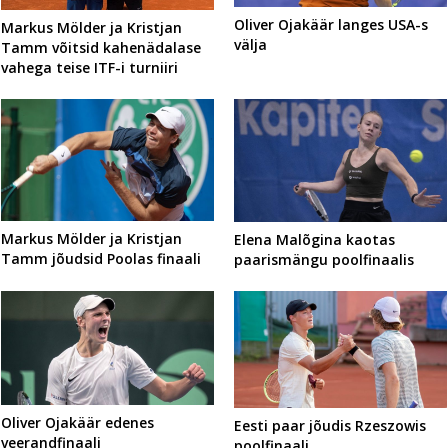
Oliver Ojakäär langes USA-s
Markus Mölder ja Kristjan
välja
Tamm võitsid kahenädalase
vahega teise ITF-i turniiri
Markus Mölder ja Kristjan
Elena Malõgina kaotas
Tamm jõudsid Poolas finaali
paarismängu poolfinaalis
Oliver Ojakäär edenes
Eesti paar jõudis Rzeszowis
veerandfinaali
poolfinaali