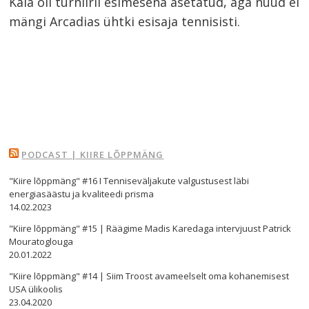
Kaia oli turniiril esimesena asetatud, aga nüüd ei
mängi Arcadias ühtki esisaja tennisisti.
PODCAST | KIIRE LÕPPMÄNG
"Kiire lõppmäng" #16 I Tenniseväljakute valgustusest läbi
energiasäästu ja kvaliteedi prisma
14.02.2023
"Kiire lõppmäng" #15 | Räägime Madis Karedaga intervjuust Patrick
Mouratoglouga
20.01.2022
"Kiire lõppmäng" #14 | Siim Troost avameelselt oma kohanemisest
USA ülikoolis
23.04.2020