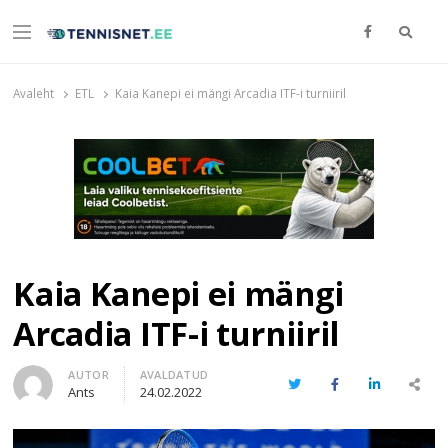
Otsi
Menu
TENNISNET.EE
Tennis
Avaleht
ETL
Kaia Kanepi ei mängi Arcadia ITF-i turniiril
Kaia Kanepi ei mängi
Arcadia ITF-i turniiril
Author
AUTOR
AVALDATUD
Twitter
Facebook
LinkedIn
Share
Ants
24.02.2022
this
post