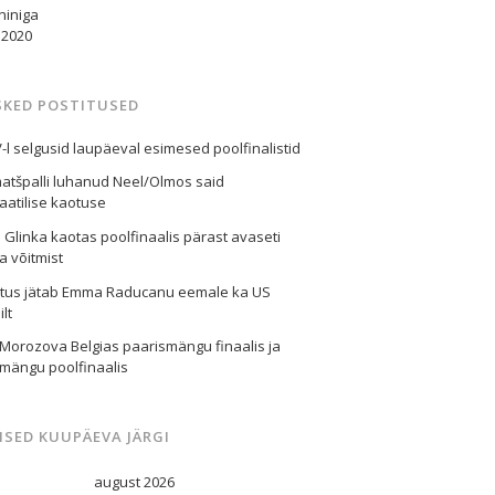
niniga
.2020
SKED POSTITUSED
l selgusid laupäeval esimesed poolfinalistid
matšpalli luhanud Neel/Olmos said
atilise kaotuse
l Glinka kaotas poolfinaalis pärast avaseti
ga võitmist
stus jätab Emma Raducanu eemale ka US
lt
Morozova Belgias paarismängu finaalis ja
mängu poolfinaalis
ISED KUUPÄEVA JÄRGI
august 2026