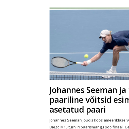
Johannes Seeman ja
paariline võitsid es
asetatud paari
Johannes Seeman jõudis koos ameeriklase Wi
Diego M15 turniiri paarismängu poolfinaali. Ees