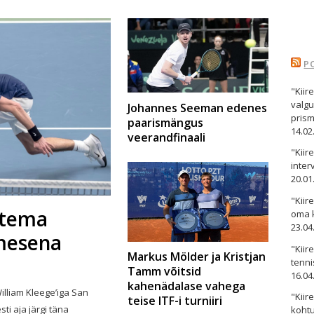
P
"Kiir
valgu
Johannes Seeman edenes
pris
paarismängus
14.02
veerandfinaali
"Kii
inter
20.01
"Kiir
 tema
oma 
23.04
imesena
"Kiir
Markus Mölder ja Kristjan
tenni
Tamm võitsid
16.04
kahenädalase vahega
lliam Kleege’iga San
"Kiir
teise ITF-i turniiri
ti aja järgi täna
kohtu