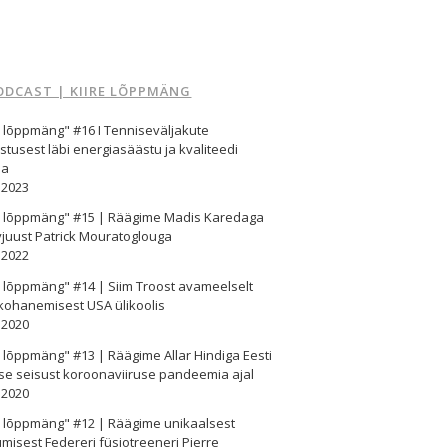
ODCAST | KIIRE LÕPPMÄNG
e lõppmäng" #16 I Tenniseväljakute
stusest läbi energiasäästu ja kvaliteedi
ma
.2023
re lõppmäng" #15 | Räägime Madis Karedaga
vjuust Patrick Mouratoglouga
.2022
e lõppmäng" #14 | Siim Troost avameelselt
kohanemisest USA ülikoolis
.2020
e lõppmäng" #13 | Räägime Allar Hindiga Eesti
se seisust koroonaviiruse pandeemia ajal
.2020
e lõppmäng" #12 | Räägime unikaalsest
misest Federeri füsiotreeneri Pierre