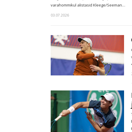
varahommikul alistasid Kleege/Seeman…
03.07.2026