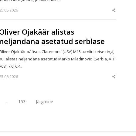
25.06.2026
Share
this
post
Oliver Ojakäär alistas
neljandana asetatud serblase
Oliver Ojakäär pääses Claremonti (USA) M15 turniiril teise ringi,
kui alistas neljandana asetatud Marko Miladinovici (Serbia, ATP
768.) 7:6, 6:4.…
25.06.2026
Share
this
post
…
153
Järgmine
age
Page