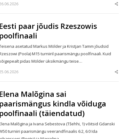
26.06.2026
Share
this
post
Eesti paar jõudis Rzeszowis
poolfinaali
Teisena asetatud Markus Mölder ja Kristjan Tamm jõudsid
Rzeszowi (Poola) M15 turniiril paarismängu poolfinaali. Kuid
kõigepealt pidas Mölder üksikmängu teise…
25.06.2026
Share
this
post
Elena Malõgina sai
paarismängus kindla võiduga
poolfinaali (täiendatud)
Elena Malõgina ja Ivana Sebestova (Tšehhi, 1) võitsid Gdanski
W50 turniiri paarismängu veerandfinaalis 6:2, 6:0 Ida
Johanssoni (Rootsi) ja Marcelina…