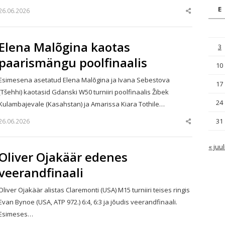
E
26.06.2026
Share
this
post
Elena Malõgina kaotas
3
paarismängu poolfinaalis
10
Esimesena asetatud Elena Malõgina ja Ivana Sebestova
17
(Tšehhi) kaotasid Gdanski W50 turniiri poolfinaalis Žibek
24
Kulambajevale (Kasahstan) ja Amarissa Kiara Tothile…
31
26.06.2026
Share
this
post
« juul
Oliver Ojakäär edenes
veerandfinaali
Oliver Ojakäär alistas Claremonti (USA) M15 turniiri teises ringis
Evan Bynoe (USA, ATP 972.) 6:4, 6:3 ja jõudis veerandfinaali.
Esimeses…