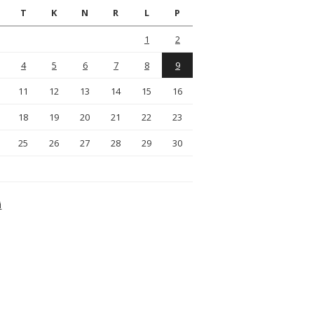
T
K
N
R
L
P
1
2
4
5
6
7
8
9
11
12
13
14
15
16
18
19
20
21
22
23
25
26
27
28
29
30
i