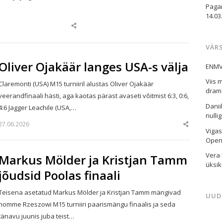
Paga
14.03
Share
this
post
VÄR
Oliver Ojakäär langes USA-s välja
ENMV-
Viis 
Claremonti (USA) M15 turniiril alustas Oliver Ojakäär
drama
veerandfinaali hästi, aga kaotas pärast avaseti võitmist 6:3, 0:6,
Danii
4:6 Jagger Leachile (USA,…
nulli
27.06.2026
Share
Viga
this
post
Openi
Vera 
Markus Mölder ja Kristjan Tamm
üksik
jõudsid Poolas finaali
Teisena asetatud Markus Mölder ja Kristjan Tamm mängivad
UUD
homme Rzeszowi M15 turniiri paarismängu finaalis ja seda
tänavu juunis juba teist…