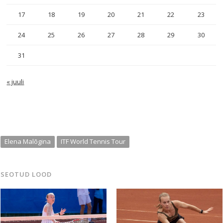
17
18
19
20
21
22
23
24
25
26
27
28
29
30
31
« juuli
Elena Malõgina
ITF World Tennis Tour
SEOTUD LOOD