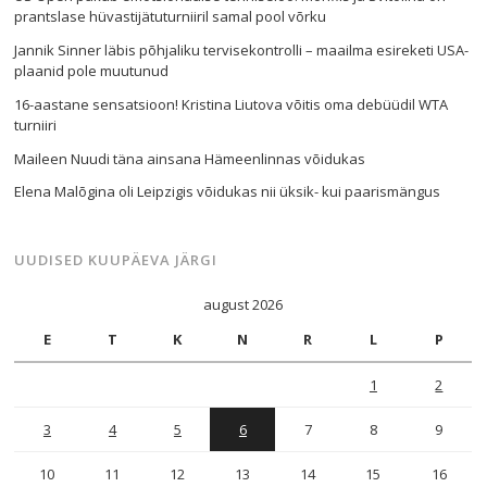
prantslase hüvastijätuturniiril samal pool võrku
Jannik Sinner läbis põhjaliku tervisekontrolli – maailma esireketi USA-
plaanid pole muutunud
16-aastane sensatsioon! Kristina Liutova võitis oma debüüdil WTA
turniiri
Maileen Nuudi täna ainsana Hämeenlinnas võidukas
Elena Malõgina oli Leipzigis võidukas nii üksik- kui paarismängus
UUDISED KUUPÄEVA JÄRGI
august 2026
E
T
K
N
R
L
P
1
2
3
4
5
6
7
8
9
10
11
12
13
14
15
16