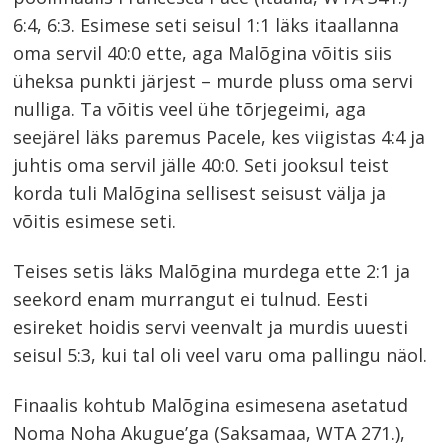
6:4, 6:3. Esimese seti seisul 1:1 läks itaallanna
oma servil 40:0 ette, aga Malõgina võitis siis
üheksa punkti järjest – murde pluss oma servi
nulliga. Ta võitis veel ühe tõrjegeimi, aga
seejärel läks paremus Pacele, kes viigistas 4:4 ja
juhtis oma servil jälle 40:0. Seti jooksul teist
korda tuli Malõgina sellisest seisust välja ja
võitis esimese seti.
Teises setis läks Malõgina murdega ette 2:1 ja
seekord enam murrangut ei tulnud. Eesti
esireket hoidis servi veenvalt ja murdis uuesti
seisul 5:3, kui tal oli veel varu oma pallingu näol.
Finaalis kohtub Malõgina esimesena asetatud
Noma Noha Akugue’ga (Saksamaa, WTA 271.),