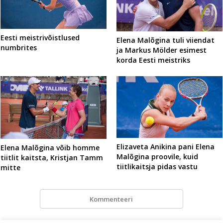
Eesti meistrivõistlused
Elena Malõgina tuli viiendat
numbrites
ja Markus Mölder esimest
korda Eesti meistriks
Elizaveta Anikina pani Elena
Elena Malõgina võib homme
Malõgina proovile, kuid
tiitlit kaitsta, Kristjan Tamm
tiitlikaitsja pidas vastu
mitte
Kommenteeri