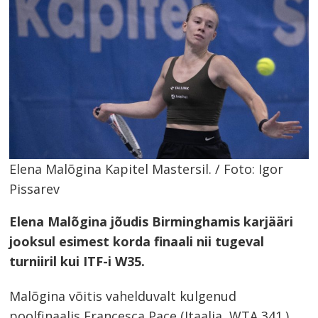
Elena Malõgina Kapitel Mastersil. / Foto: Igor
Pissarev
Elena Malõgina jõudis Birminghamis karjääri
jooksul esimest korda finaali nii tugeval
turniiril kui ITF-i W35.
Malõgina võitis vahelduvalt kulgenud
poolfinaalis Francesca Pace (Itaalia, WTA 341.)