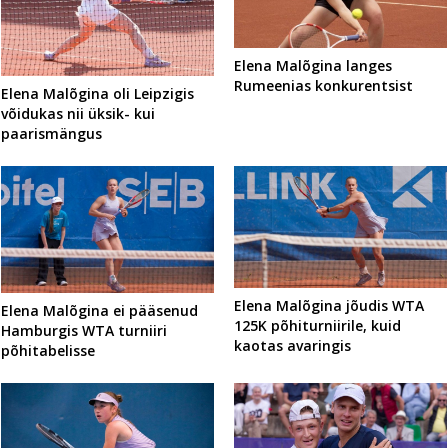
Elena Malõgina langes
Rumeenias konkurentsist
Elena Malõgina oli Leipzigis
võidukas nii üksik- kui
paarismängus
Elena Malõgina jõudis WTA
Elena Malõgina ei pääsenud
125K põhiturniirile, kuid
Hamburgis WTA turniiri
kaotas avaringis
põhitabelisse