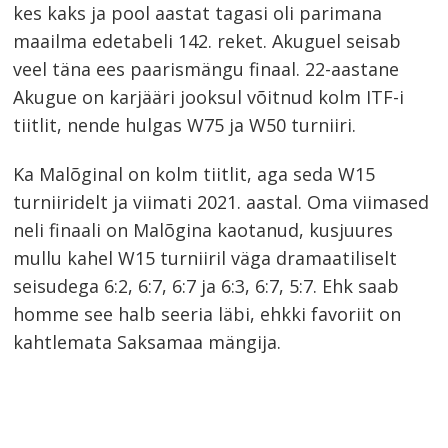
kes kaks ja pool aastat tagasi oli parimana
maailma edetabeli 142. reket. Akuguel seisab
veel täna ees paarismängu finaal. 22-aastane
Akugue on karjääri jooksul võitnud kolm ITF-i
tiitlit, nende hulgas W75 ja W50 turniiri.
Ka Malõginal on kolm tiitlit, aga seda W15
turniiridelt ja viimati 2021. aastal. Oma viimased
neli finaali on Malõgina kaotanud, kusjuures
mullu kahel W15 turniiril väga dramaatiliselt
seisudega 6:2, 6:7, 6:7 ja 6:3, 6:7, 5:7. Ehk saab
homme see halb seeria läbi, ehkki favoriit on
kahtlemata Saksamaa mängija.