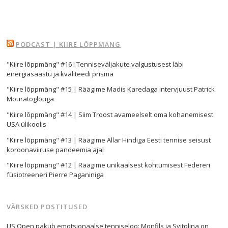
PODCAST | KIIRE LÕPPMÄNG
Navigeerimine
"Kiire lõppmäng" #16 I Tenniseväljakute valgustusest läbi
s
energiasäästu ja kvaliteedi prisma
"Kiire lõppmäng" #15 | Räägime Madis Karedaga intervjuust Patrick
Mouratoglouga
"Kiire lõppmäng" #14 | Siim Troost avameelselt oma kohanemisest
USA ülikoolis
"Kiire lõppmäng" #13 | Räägime Allar Hindiga Eesti tennise seisust
koroonaviiruse pandeemia ajal
"Kiire lõppmäng" #12 | Räägime unikaalsest kohtumisest Federeri
füsiotreeneri Pierre Paganiniga
VÄRSKED POSTITUSED
US Open pakub emotsionaalse tenniseloo: Monfils ja Svitolina on