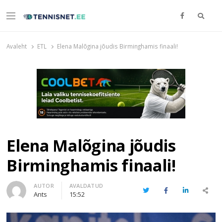
Otsi
Menu
TENNISNET.EE
Tennis
Avaleht
ETL
Elena Malõgina jõudis Birminghamis finaali!
Elena Malõgina jõudis
Birminghamis finaali!
Author
AUTOR
AVALDATUD
Twitter
Facebook
LinkedIn
Share
Ants
15:52
this
post