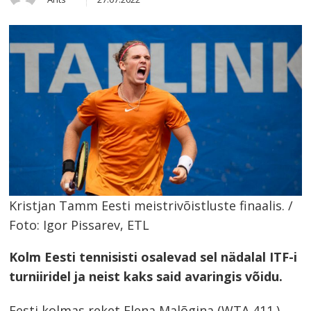
this
post
Kristjan Tamm Eesti meistrivõistluste finaalis. /
Foto: Igor Pissarev, ETL
Kolm Eesti tennisisti osalevad sel nädalal ITF-i
turniiridel ja neist kaks said avaringis võidu.
Eesti kolmas reket Elena Malõgina (WTA 411.)