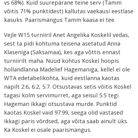
vs 68%). Kuid suurepärane teine serv (Tamm
võitis 71% punktidest) kallutas vaekausi eestlase
kasuks. Paarismängus Tamm kaasa ei tee.
Vejle W15 turniiril Anet Angelika Koskelil vedas,
Navigeerimine
sest ta pidi kohtuma teisena asetatud Anna
s
Klaseniga (Saksamaa), kes aga võttis ennast
turniirilt maha. Nüüd kohtus Koskel hoopis
hollandlanna Madelief Hagemaniga, kellel ei ole
WTA edetabelikohta, kuid eestlanna kaotas
napilt 2:6, 6:2, 5:7. Otsustavas setis võitis Koskel
tagasi kolm servimurret, aga seisul 5:5 tegi
Hageman ikkagi otsustava murde. Punktid
kaotas Koskel vaid 97:99, seega olid vastased
ikkagi päris võrdsed, aga võita saab ainult üks.
Ka Koskel ei osale paarismängus.