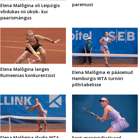
paremust
Elena Malõgina oli Leipzigis
võidukas nii üksik- kui
paarismängus
Elena Malõgina langes
Elena Malõgina ei pääsenud
Rumeenias konkurentsist
Hamburgis WTA turniiri
põhitabelisse
Elena Malõgina jõudis WTA
Eesti meistrivõistlused