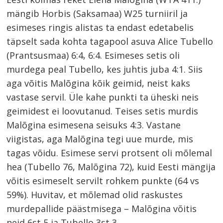
mängib Horbis (Saksamaa) W25 turniiril ja
esimeses ringis alistas ta endast edetabelis
täpselt sada kohta tagapool asuva Alice Tubello
(Prantsusmaa) 6:4, 6:4. Esimeses setis oli
murdega peal Tubello, kes juhtis juba 4:1. Siis
aga võitis Malõgina kõik geimid, neist kaks
vastase servil. Üle kahe punkti ta üheski neis
geimidest ei loovutanud. Teises setis murdis
Malõgina esimesena seisuks 4:3. Vastane
viigistas, aga Malõgina tegi uue murde, mis
tagas võidu. Esimese servi protsent oli mõlemal
hea (Tubello 76, Malõgina 72), kuid Eesti mängija
võitis esimeselt servilt rohkem punkte (64 vs
59%). Huvitav, et mõlemad olid raskustes
murdepallide päästmisega – Malõgina võitis
neid 6st 5 ja Tubello 3st 3.