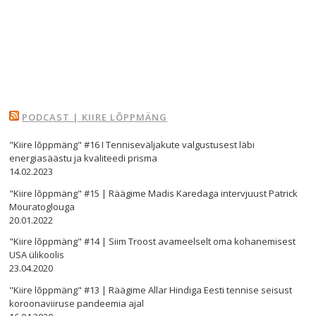
PODCAST | KIIRE LÕPPMÄNG
"Kiire lõppmäng" #16 I Tenniseväljakute valgustusest läbi
energiasäästu ja kvaliteedi prisma
14.02.2023
"Kiire lõppmäng" #15 | Räägime Madis Karedaga intervjuust Patrick
Mouratoglouga
20.01.2022
"Kiire lõppmäng" #14 | Siim Troost avameelselt oma kohanemisest
USA ülikoolis
23.04.2020
"Kiire lõppmäng" #13 | Räägime Allar Hindiga Eesti tennise seisust
koroonaviiruse pandeemia ajal