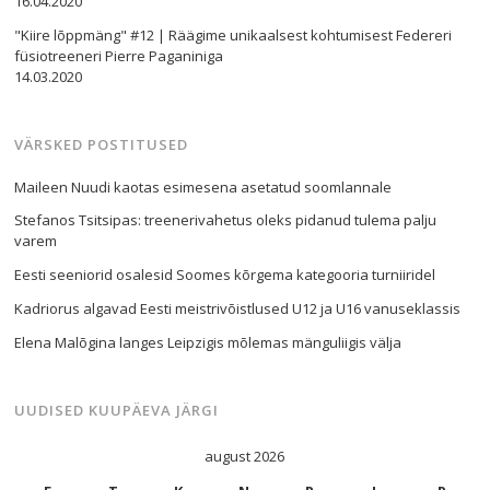
16.04.2020
"Kiire lõppmäng" #12 | Räägime unikaalsest kohtumisest Federeri
füsiotreeneri Pierre Paganiniga
14.03.2020
VÄRSKED POSTITUSED
Maileen Nuudi kaotas esimesena asetatud soomlannale
Stefanos Tsitsipas: treenerivahetus oleks pidanud tulema palju
varem
Eesti seeniorid osalesid Soomes kõrgema kategooria turniiridel
Kadriorus algavad Eesti meistrivõistlused U12 ja U16 vanuseklassis
Elena Malõgina langes Leipzigis mõlemas mänguliigis välja
UUDISED KUUPÄEVA JÄRGI
august 2026