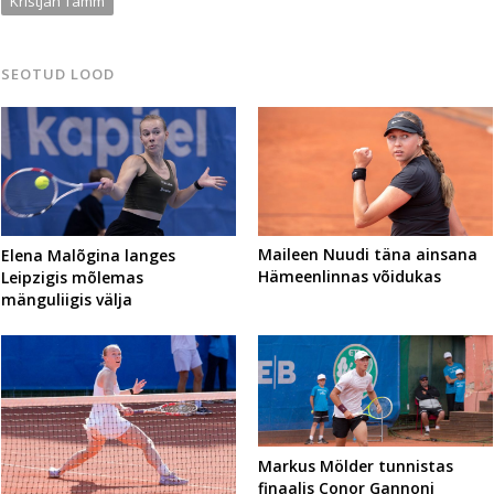
Kristjan Tamm
SEOTUD LOOD
Maileen Nuudi täna ainsana
Elena Malõgina langes
Hämeenlinnas võidukas
Leipzigis mõlemas
mänguliigis välja
Markus Mölder tunnistas
finaalis Conor Gannoni