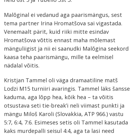
Malõginal ei vedanud aga paarismängus, sest
tema partner Irina Hromatšova sai vigastada.
Venemaalt pärit, kuid riiki mitte esindav
Hromatšova võttis ennast maha mõlemast
mänguliigist ja nii ei saanudki Malõgina seekord
kaasa teha paarismängu, mille ta eelmisel
nädalal võitis.
Kristjan Tammel oli väga dramaatiline matš
Lodzi M15 turniiri avaringis. Tammel läks šansse
kaduma, aga lõpp hea, kõik hea – ta võitis
otsustava seti tie-break’i neli viimast punkti ja
mängu Miloš Karoli (Slovakkia, ATP 966.) vastu
5:7, 6:4, 7:6. Esimeses setis oli Tammel kasutada
kaks murdepalli seisul 4:4, aga ta lasi need