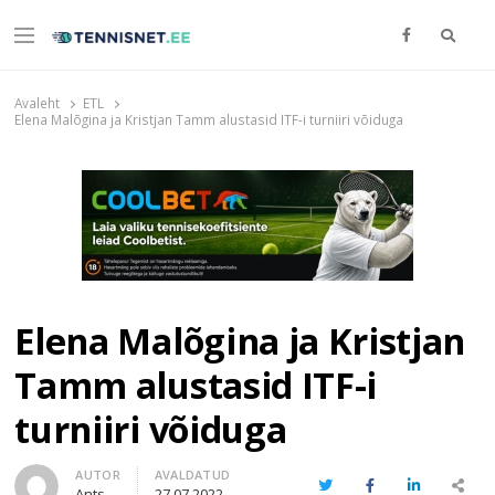
Otsi
Menu
TENNISNET.EE
Tennis
Avaleht
ETL
Elena Malõgina ja Kristjan Tamm alustasid ITF-i turniiri võiduga
Elena Malõgina ja Kristjan
Tamm alustasid ITF-i
turniiri võiduga
Author
AUTOR
AVALDATUD
Twitter
Facebook
LinkedIn
Share
Ants
27.07.2022