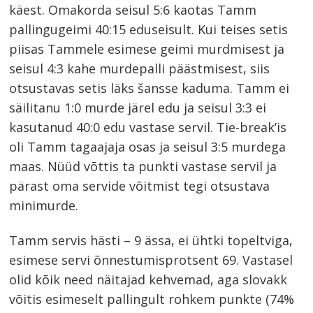
käest. Omakorda seisul 5:6 kaotas Tamm
pallingugeimi 40:15 eduseisult. Kui teises setis
piisas Tammele esimese geimi murdmisest ja
seisul 4:3 kahe murdepalli päästmisest, siis
otsustavas setis läks šansse kaduma. Tamm ei
säilitanu 1:0 murde järel edu ja seisul 3:3 ei
kasutanud 40:0 edu vastase servil. Tie-break’is
oli Tamm tagaajaja osas ja seisul 3:5 murdega
maas. Nüüd võttis ta punkti vastase servil ja
pärast oma servide võitmist tegi otsustava
minimurde.
Tamm servis hästi – 9 ässa, ei ühtki topeltviga,
esimese servi õnnestumisprotsent 69. Vastasel
olid kõik need näitajad kehvemad, aga slovakk
võitis esimeselt pallingult rohkem punkte (74%