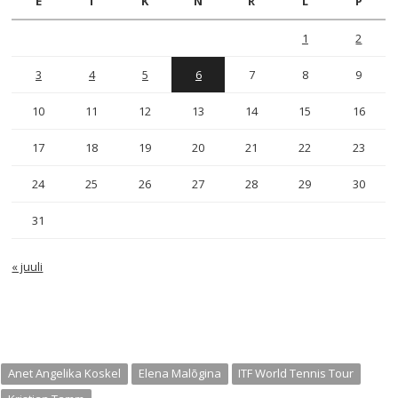
E
T
K
N
R
L
P
1
2
3
4
5
6
7
8
9
10
11
12
13
14
15
16
17
18
19
20
21
22
23
24
25
26
27
28
29
30
31
« juuli
Anet Angelika Koskel
Elena Malõgina
ITF World Tennis Tour