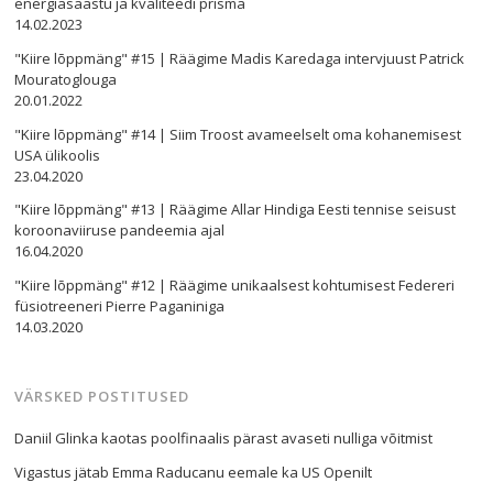
energiasäästu ja kvaliteedi prisma
14.02.2023
"Kiire lõppmäng" #15 | Räägime Madis Karedaga intervjuust Patrick
Navigeerimine
Mouratoglouga
20.01.2022
s
"Kiire lõppmäng" #14 | Siim Troost avameelselt oma kohanemisest
USA ülikoolis
23.04.2020
"Kiire lõppmäng" #13 | Räägime Allar Hindiga Eesti tennise seisust
koroonaviiruse pandeemia ajal
16.04.2020
"Kiire lõppmäng" #12 | Räägime unikaalsest kohtumisest Federeri
füsiotreeneri Pierre Paganiniga
14.03.2020
VÄRSKED POSTITUSED
Daniil Glinka kaotas poolfinaalis pärast avaseti nulliga võitmist
Vigastus jätab Emma Raducanu eemale ka US Openilt