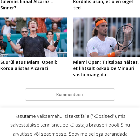
tulemas finaal Alcaraz –
Kordale: usun, et olen õigel
Sinner?
teel
Suurüllatus Miami Openil:
Miami Open: Tsitsipas näitas,
Korda alistas Alcarazi
et lihtsalt oskab De Minauri
vastu mängida
Kommenteeri
Kasutame väiksemahulisi tekstifaile ("küpsised"), mis
salvestatakse tennisnet.ee külastaja brauseri poolt Sinu
TennisNet.ee – mis? miks? ja kellele?
© tennisnet.ee
arvutisse või seadmesse. Soovime sellega parandada
Reklaam