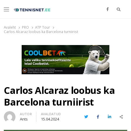
Otsi
Menu
TENNISNET.EE
Tennis
Avaleht
PRO
ATP Tour
Carlos Alcaraz loobus ka Barcelona turniirist
Carlos Alcaraz loobus ka
Barcelona turniirist
Author
AUTOR
AVALDATUD
Twitter
Facebook
LinkedIn
Share
Ants
15.04.2024
this
post