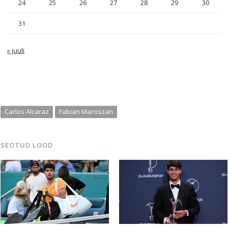
24
25
26
27
28
29
30
31
« juuli
Carlos Alcaraz
Fabian Maroszan
SEOTUD LOOD