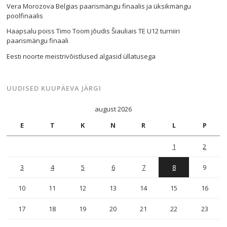
Vera Morozova Belgias paarismängu finaalis ja üksikmängu
poolfinaalis
Haapsalu poiss Timo Toom jõudis Šiauliais TE U12 turniiri
paarismängu finaali
Eesti noorte meistrivõistlused algasid üllatusega
UUDISED KUUPÄEVA JÄRGI
august 2026
E
T
K
N
R
L
P
1
2
3
4
5
6
7
8
9
10
11
12
13
14
15
16
17
18
19
20
21
22
23