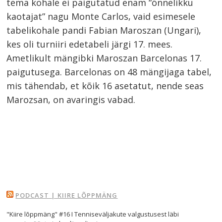
tema kohale ei paigutatud enam “õnnelikku
kaotajat” nagu Monte Carlos, vaid esimesele
tabelikohale pandi Fabian Maroszan (Ungari),
kes oli turniiri edetabeli järgi 17. mees.
Ametlikult mängibki Maroszan Barcelonas 17.
paigutusega. Barcelonas on 48 mängijaga tabel,
mis tähendab, et kõik 16 asetatut, nende seas
Marozsan, on avaringis vabad.
PODCAST | KIIRE LÕPPMÄNG
"Kiire lõppmäng" #16 I Tenniseväljakute valgustusest läbi