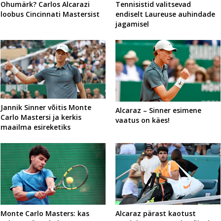
Ohumärk? Carlos Alcarazi
Tennisistid valitsevad
loobus Cincinnati Mastersist
endiselt Laureuse auhindade
jagamisel
Jannik Sinner võitis Monte
Alcaraz – Sinner esimene
Carlo Mastersi ja kerkis
vaatus on käes!
maailma esireketiks
Monte Carlo Masters: kas
Alcaraz pärast kaotust