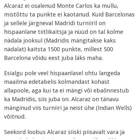
Alcaraz ei osalenud Monte Carlos ka mullu,
mistõttu ta punkte ei kaotanud. Kuid Barcelonas
ja sellele järgneval Madridi turniiril on
hispaanlane tiitlikaitsja ja nüüd on tal kolme
nädala jooksul (Madridis mängitakse kaks
nädalat) kaitsta 1500 punkte, millest 500
Barcelona võidu eest juba läks maha.
Esialgu pole veel hispaanlasel ohtu langeda
maailma edetabelis kolmandast kohast
allapoole, aga kui ta ei mängi või ebaõnnestub
ka Madridis, siis juba on. Alcaraz on tänavu
mänginud viis turniiri ja neist ühe (Indian Wells)
võitnud.
Seekord loobus Alcaraz siiski piisavalt vara ja