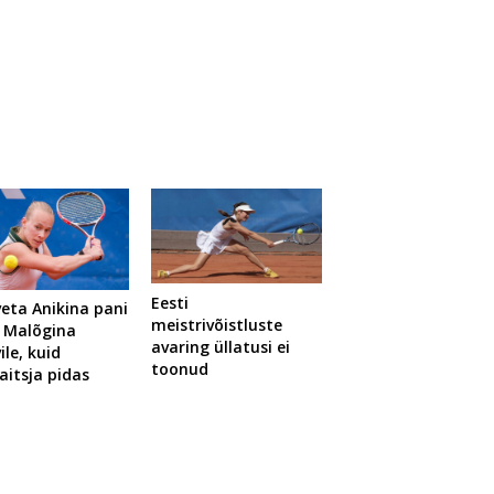
Eesti
veta Anikina pani
meistrivõistluste
 Malõgina
avaring üllatusi ei
ile, kuid
toonud
kaitsja pidas
u