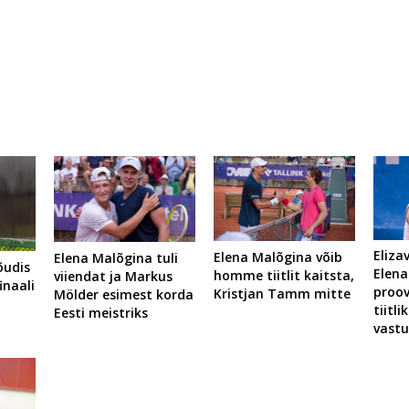
Eliza
Elena Malõgina võib
Elena Malõgina tuli
jõudis
Elena
homme tiitlit kaitsta,
viiendat ja Markus
finaali
proov
Kristjan Tamm mitte
Mölder esimest korda
tiitli
Eesti meistriks
vast