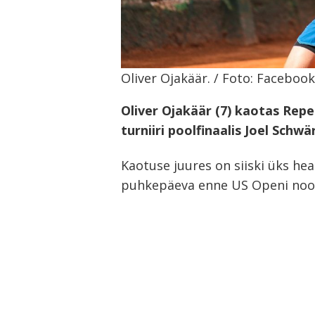
Oliver Ojakäär. / Foto: Facebook
Oliver Ojakäär (7) kaotas Rep
turniiri poolfinaalis Joel Schwärz
Kaotuse juures on siiski üks he
puhkepäeva enne US Openi noort
Navigeerimine
s