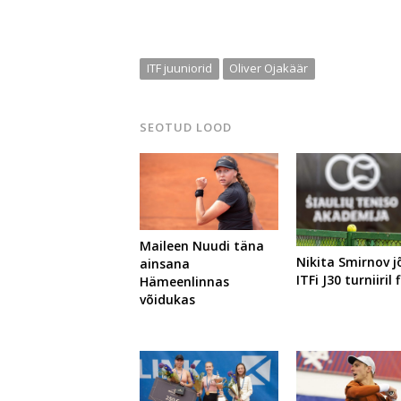
ITF juuniorid
Oliver Ojakäär
SEOTUD LOOD
Maileen Nuudi täna
Nikita Smirnov 
ainsana
ITFi J30 turniiril 
Hämeenlinnas
võidukas