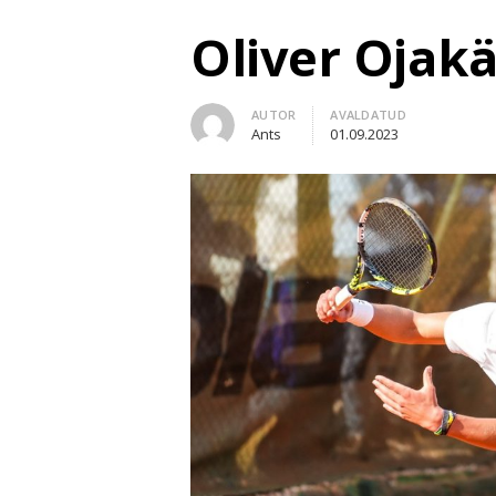
Oliver Ojakä
Author
AUTOR
AVALDATUD
Ants
01.09.2023