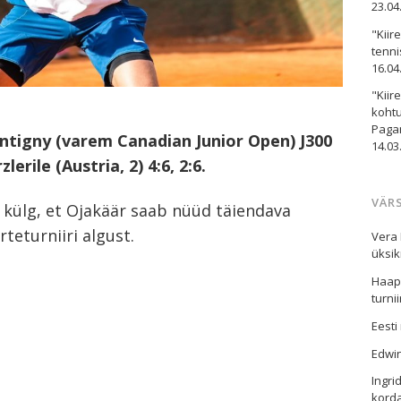
23.04
"Kiir
tenni
16.04
"Kiir
kohtu
Paga
entigny (varem Canadian Junior Open) J300
14.03
lerile (Austria, 2) 4:6, 2:6.
VÄR
a külg, et Ojakäär saab nüüd täiendava
eturniiri algust.
Vera 
üksik
Haaps
turni
Eesti
Edwi
Ingri
korda