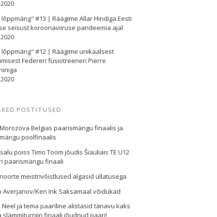
.2020
e lõppmäng" #13 | Räägime Allar Hindiga Eesti
se seisust koroonaviiruse pandeemia ajal
.2020
e lõppmäng" #12 | Räägime unikaalsest
misest Federeri füsiotreeneri Pierre
niniga
.2020
SKED POSTITUSED
Morozova Belgias paarismängu finaalis ja
mängu poolfinaalis
alu poiss Timo Toom jõudis Šiauliais TE U12
iri paarismängu finaali
 noorte meistrivõistlused algasid üllatusega
n Averjanov/Ken Ink Saksamaal võidukad
d Neel ja tema paariline alistasid tänavu kaks
 slämmiturniiri finaali jõudnud paari!