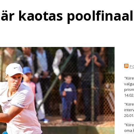
är kaotas poolfinaal
P
"Kiir
valgu
pris
14.02
"Kii
inter
20.01
"Kiir
oma 