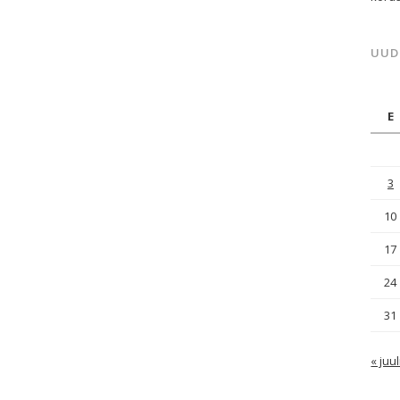
UUD
E
3
10
17
24
31
« juul