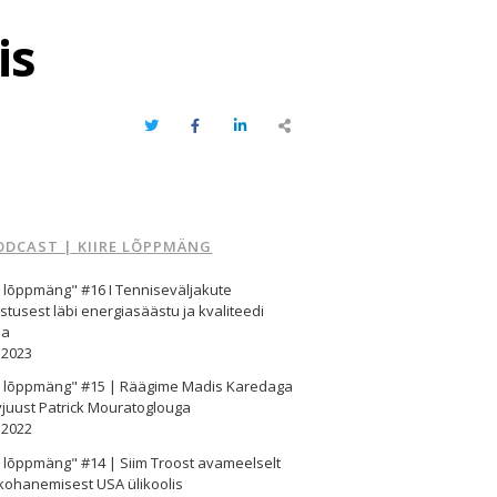
is
Twitter
Facebook
LinkedIn
Share
this
post
ODCAST | KIIRE LÕPPMÄNG
e lõppmäng" #16 I Tenniseväljakute
stusest läbi energiasäästu ja kvaliteedi
ma
.2023
re lõppmäng" #15 | Räägime Madis Karedaga
vjuust Patrick Mouratoglouga
.2022
e lõppmäng" #14 | Siim Troost avameelselt
kohanemisest USA ülikoolis