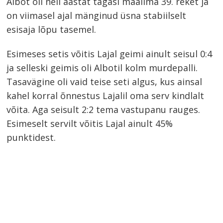
Albot oli neli aastat tagasi maailma 39. reket ja
on viimasel ajal mänginud üsna stabiilselt
esisaja lõpu tasemel.
Esimeses setis võitis Lajal geimi ainult seisul 0:4
ja selleski geimis oli Albotil kolm murdepalli.
Tasavägine oli vaid teise seti algus, kus ainsal
kahel korral õnnestus Lajalil oma serv kindlalt
võita. Aga seisult 2:2 tema vastupanu rauges.
Esimeselt servilt võitis Lajal ainult 45%
punktidest.