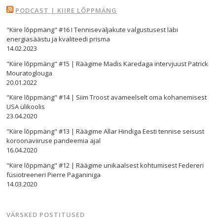
PODCAST | KIIRE LÕPPMÄNG
"Kiire lõppmäng" #16 I Tenniseväljakute valgustusest läbi
energiasäästu ja kvaliteedi prisma
14.02.2023
"Kiire lõppmäng" #15 | Räägime Madis Karedaga intervjuust Patrick
Mouratoglouga
20.01.2022
"Kiire lõppmäng" #14 | Siim Troost avameelselt oma kohanemisest
USA ülikoolis
23.04.2020
"Kiire lõppmäng" #13 | Räägime Allar Hindiga Eesti tennise seisust
koroonaviiruse pandeemia ajal
16.04.2020
Navigeerimine
"Kiire lõppmäng" #12 | Räägime unikaalsest kohtumisest Federeri
füsiotreeneri Pierre Paganiniga
s
14.03.2020
VÄRSKED POSTITUSED