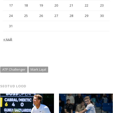
17
18
19
20
21
22
23
24
25
26
27
28
29
30
31
« juuli
ATP Challenger
Mark Lajal
SEOTUD LOOD