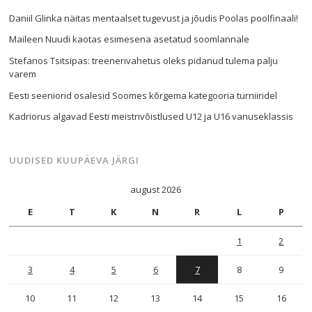
Daniil Glinka näitas mentaalset tugevust ja jõudis Poolas poolfinaali!
Maileen Nuudi kaotas esimesena asetatud soomlannale
Stefanos Tsitsipas: treenerivahetus oleks pidanud tulema palju
varem
Eesti seeniorid osalesid Soomes kõrgema kategooria turniiridel
Kadriorus algavad Eesti meistrivõistlused U12 ja U16 vanuseklassis
UUDISED KUUPÄEVA JÄRGI
august 2026
E
T
K
N
R
L
P
1
2
3
4
5
6
7
8
9
10
11
12
13
14
15
16