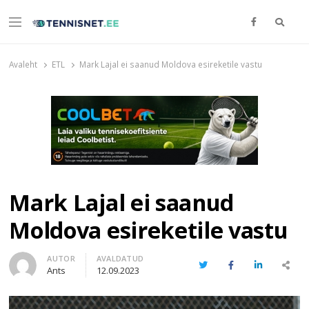
Otsi
Menu
TENNISNET.EE
Tennis
Avaleht
ETL
Mark Lajal ei saanud Moldova esireketile vastu
Mark Lajal ei saanud
Moldova esireketile vastu
Author
AUTOR
AVALDATUD
Twitter
Facebook
LinkedIn
Share
Ants
12.09.2023
this
post