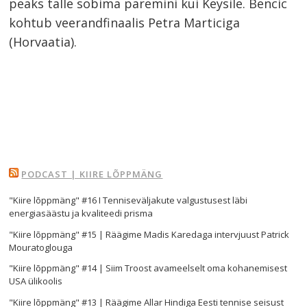
peaks talle sobima paremini kui Keysile. Bencic
kohtub veerandfinaalis Petra Marticiga
(Horvaatia).
PODCAST | KIIRE LÕPPMÄNG
"Kiire lõppmäng" #16 I Tenniseväljakute valgustusest läbi
energiasäästu ja kvaliteedi prisma
"Kiire lõppmäng" #15 | Räägime Madis Karedaga intervjuust Patrick
Mouratoglouga
"Kiire lõppmäng" #14 | Siim Troost avameelselt oma kohanemisest
Navigeerimine
USA ülikoolis
"Kiire lõppmäng" #13 | Räägime Allar Hindiga Eesti tennise seisust
s