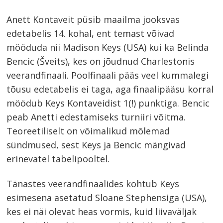
Anett Kontaveit püsib maailma jooksvas
edetabelis 14. kohal, ent temast võivad
mööduda nii Madison Keys (USA) kui ka Belinda
Bencic (Šveits), kes on jõudnud Charlestonis
veerandfinaali. Poolfinaali pääs veel kummalegi
tõusu edetabelis ei taga, aga finaalipääsu korral
möödub Keys Kontaveidist 1(!) punktiga. Bencic
peab Anetti edestamiseks turniiri võitma.
Teoreetiliselt on võimalikud mõlemad
sündmused, sest Keys ja Bencic mängivad
erinevatel tabelipooltel.
Tänastes veerandfinaalides kohtub Keys
esimesena asetatud Sloane Stephensiga (USA),
kes ei näi olevat heas vormis, kuid liivaväljak