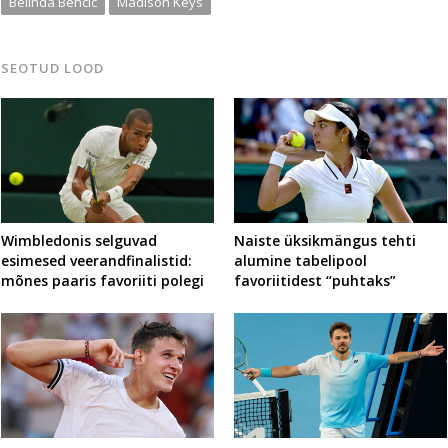
Belinda Bencic
Madison Keys
SEOTUD LOOD
Wimbledonis selguvad
Naiste üksikmängus tehti
esimesed veerandfinalistid:
alumine tabelipool
mõnes paaris favoriiti polegi
favoriitidest “puhtaks”