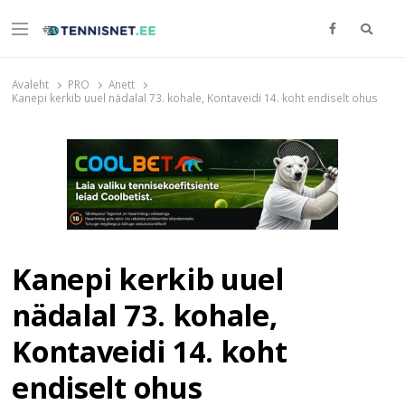
Otsi
Menu
TENNISNET.EE
Tennis
Avaleht
PRO
Anett
Kanepi kerkib uuel nädalal 73. kohale, Kontaveidi 14. koht endiselt ohus
Kanepi kerkib uuel
nädalal 73. kohale,
Kontaveidi 14. koht
endiselt ohus