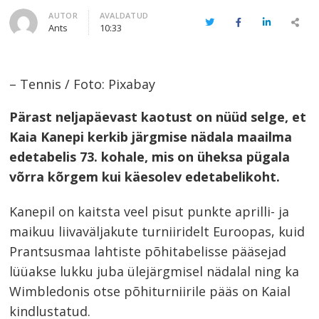
Author
AUTOR
AVALDATUD
Twitter
Facebook
LinkedIn
Share
Ants
10:33
this
post
– Tennis / Foto: Pixabay
Pärast neljapäevast kaotust on nüüd selge, et
Kaia Kanepi kerkib järgmise nädala maailma
edetabelis 73. kohale, mis on üheksa pügala
võrra kõrgem kui käesolev edetabelikoht.
Kanepil on kaitsta veel pisut punkte aprilli- ja
maikuu liivaväljakute turniiridelt Euroopas, kuid
Prantsusmaa lahtiste põhitabelisse pääsejad
lüüakse lukku juba ülejärgmisel nädalal ning ka
Wimbledonis otse põhiturniirile pääs on Kaial
kindlustatud.