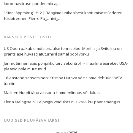
koroonaviiruse pandeemia ajal
"Kiire lõppmäng" #12 | Räägime unikaalsest kohtumisest Federeri
füsiotreeneri Pierre Paganiniga
VÄRSKED POSTITUSED
US Open pakub emotsionaalse tenniseloo: Monfils ja Svitolina on
prantslase hüvastijätuturniiril samal pool võrku
Jannik Sinner läbis põhjaliku tervisekontrolli – maailma esireketi USA-
plaanid pole muutunud
16-aastane sensatsioon! Kristina Liutova võitis oma debüüdil WTA
turniiri
Maileen Nuudi täna ainsana Hämeenlinnas võidukas
Elena Malõgina oli Leipzigis võidukas nii üksik- kui paarismängus
UUDISED KUUPÄEVA JÄRGI
august 2026