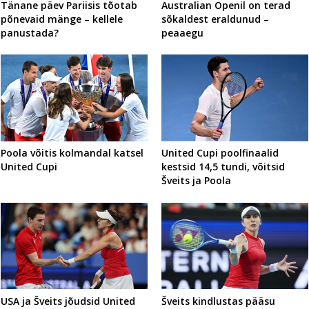
Tänane päev Pariisis tõotab
Australian Openil on terad
põnevaid mänge – kellele
sõkaldest eraldunud –
panustada?
peaaegu
Poola võitis kolmandal katsel
United Cupi poolfinaalid
United Cupi
kestsid 14,5 tundi, võitsid
Šveits ja Poola
USA ja Šveits jõudsid United
Šveits kindlustas pääsu