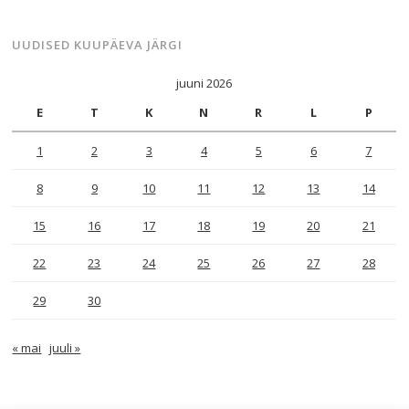
UUDISED KUUPÄEVA JÄRGI
juuni 2026
E
T
K
N
R
L
P
1
2
3
4
5
6
7
8
9
10
11
12
13
14
15
16
17
18
19
20
21
22
23
24
25
26
27
28
29
30
« mai
juuli »