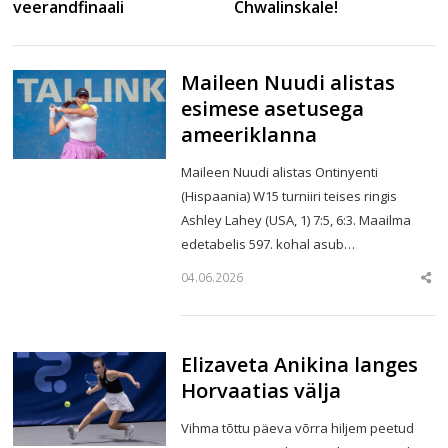
Chwalinskale!
veerandfinaali
Maileen Nuudi alistas
esimese asetusega
ameeriklanna
Maileen Nuudi alistas Ontinyenti
(Hispaania) W15 turniiri teises ringis
Ashley Lahey (USA, 1) 7:5, 6:3. Maailma
edetabelis 597. kohal asub…
04.06.2026
Sha
this
post
Elizaveta Anikina langes
Horvaatias välja
Vihma tõttu päeva võrra hiljem peetud