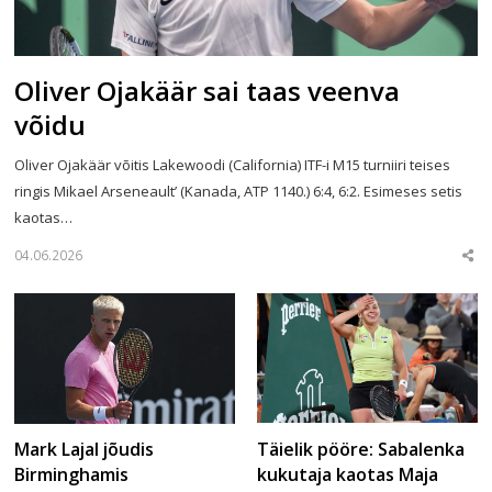
Oliver Ojakäär sai taas veenva
võidu
Oliver Ojakäär võitis Lakewoodi (California) ITF-i M15 turniiri teises
ringis Mikael Arseneault’ (Kanada, ATP 1140.) 6:4, 6:2. Esimeses setis
kaotas…
04.06.2026
Sha
this
post
Täielik pööre: Sabalenka
Mark Lajal jõudis
kukutaja kaotas Maja
Birminghamis