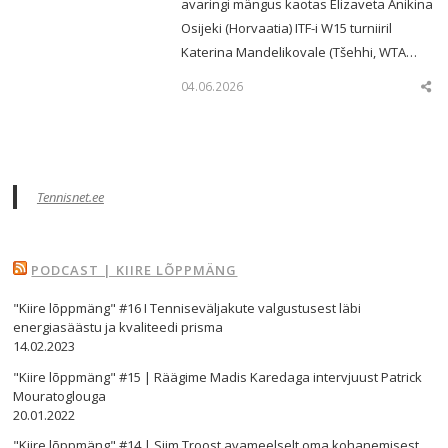
avaringi mängus kaotas Elizaveta Anikina
Osijeki (Horvaatia) ITF-i W15 turniiril
Katerina Mandelikovale (Tšehhi, WTA…
04.06.2026
Sha
this
post
Tennisnet.ee
PODCAST | KIIRE LÕPPMÄNG
"Kiire lõppmäng" #16 I Tenniseväljakute valgustusest läbi
energiasäästu ja kvaliteedi prisma
14.02.2023
"Kiire lõppmäng" #15 | Räägime Madis Karedaga intervjuust Patrick
Mouratoglouga
20.01.2022
"Kiire lõppmäng" #14 | Siim Troost avameelselt oma kohanemisest