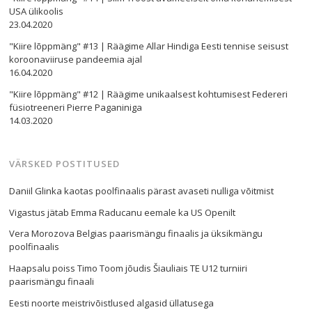
USA ülikoolis
23.04.2020
"Kiire lõppmäng" #13 | Räägime Allar Hindiga Eesti tennise seisust
koroonaviiruse pandeemia ajal
16.04.2020
"Kiire lõppmäng" #12 | Räägime unikaalsest kohtumisest Federeri
füsiotreeneri Pierre Paganiniga
14.03.2020
VÄRSKED POSTITUSED
Daniil Glinka kaotas poolfinaalis pärast avaseti nulliga võitmist
Vigastus jätab Emma Raducanu eemale ka US Openilt
Vera Morozova Belgias paarismängu finaalis ja üksikmängu
poolfinaalis
Haapsalu poiss Timo Toom jõudis Šiauliais TE U12 turniiri
paarismängu finaali
Eesti noorte meistrivõistlused algasid üllatusega