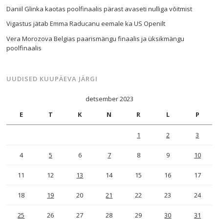
Daniil Glinka kaotas poolfinaalis pärast avaseti nulliga võitmist
Vigastus jätab Emma Raducanu eemale ka US Openilt
Vera Morozova Belgias paarismängu finaalis ja üksikmängu
poolfinaalis
UUDISED KUUPÄEVA JÄRGI
detsember 2023
E
T
K
N
R
L
P
1
2
3
4
5
6
7
8
9
10
11
12
13
14
15
16
17
18
19
20
21
22
23
24
25
26
27
28
29
30
31