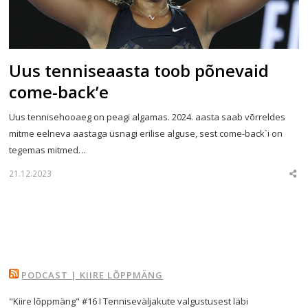
Uus tenniseaasta toob põnevaid
come-back’e
Uus tennisehooaeg on peagi algamas. 2024. aasta saab võrreldes
mitme eelneva aastaga üsnagi erilise alguse, sest come-back`i on
tegemas mitmed…
21.12.2023
Sha
this
post
PODCAST | KIIRE LÕPPMÄNG
"Kiire lõppmäng" #16 I Tenniseväljakute valgustusest läbi