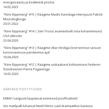
energiasäästu ja kvaliteedi prisma
14.02.2023
"Kiire lõppmäng" #15 | Räägime Madis Karedaga intervjuust Patrick
Mouratoglouga
20.01.2022
"Kiire lõppmäng" #14 | Siim Troost avameelselt oma kohanemisest
USA ülikoolis
23.04.2020
"Kiire lõppmäng" #13 | Räägime Allar Hindiga Eesti tennise seisust
koroonaviiruse pandeemia ajal
16.04.2020
"Kiire lõppmäng" #12 | Räägime unikaalsest kohtumisest Federeri
füsiotreeneri Pierre Paganiniga
14.03.2020
VÄRSKED POSTITUSED
ENMV-l selgusid laupäeval esimesed poolfinalistid
Viis matšpalli luhanud Neel/Olmos said dramaatilise kaotuse