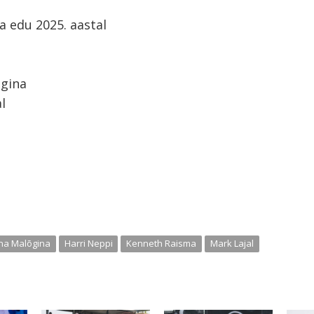
a edu 2025. aastal
a
õgina
l
na Malõgina
Harri Neppi
Kenneth Raisma
Mark Lajal