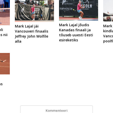
Mark Lajal jõudis
Mark 
Mark Lajal jäi
li
Kanadas finaali ja
kindl
Vancouveri finaalis
s nii
tõuseb uuesti Eesti
Vanco
Jeffrey John Wolfile
esireketiks
poolf
alla
as
Kommenteeri