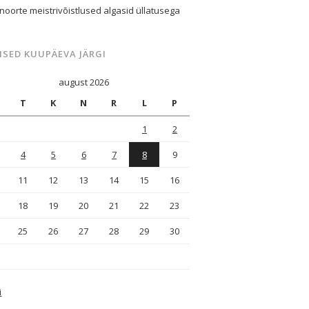
 noorte meistrivõistlused algasid üllatusega
ISED KUUPÄEVA JÄRGI
august 2026
T
K
N
R
L
P
1
2
4
5
6
7
8
9
11
12
13
14
15
16
18
19
20
21
22
23
25
26
27
28
29
30
i