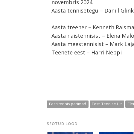
novembris 2024
Aasta tennisetegu – Daniil Glink
Aasta treener – Kenneth Raism
Aasta naistennisist – Elena Mal
Aasta meestennisist – Mark Laja
Teenete eest – Harri Neppi
Eesti tennis parimad
Eesti Tennise Liit
Ele
SEOTUD LOOD