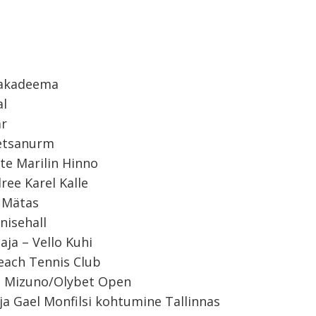
eakadeema
al
ar
etsanurm
te Marilin Hinno
ree Karel Kalle
t Mätas
nisehall
aja – Vello Kuhi
Beach Tennis Club
 – Mizuno/Olybet Open
 ja Gael Monfilsi kohtumine Tallinnas