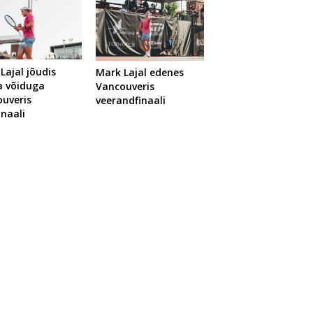
Lajal jõudis
Mark Lajal edenes
a võiduga
Vancouveris
uveris
veerandfinaali
inaali