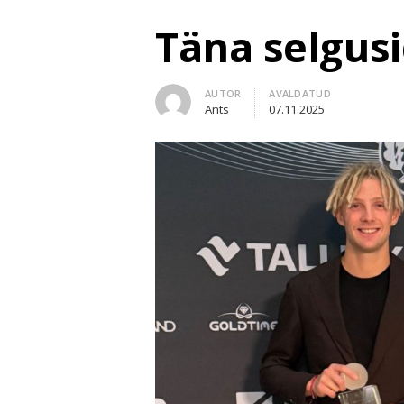
Täna selgus
Author
AUTOR
AVALDATUD
Ants
07.11.2025