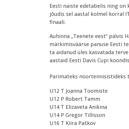
Eesti naiste edetabelis ning on
jõudis sel aastal kolmel korral I
finaali.
Auhinna „Teenete eest“ pälvis H
märkimisväärse panuse Eesti te
Navigeerimine
ta aidanud üles kasvatada terve
s
aastaid Eesti Davis Cupi koondi
Parimateks noortennisistideks t
U12 T Joanna Toomiste
U12 P Robert Tamm
U14 T Elizaveta Anikina
U14 P Gregor Tillisson
U16 T Kiira Paškov