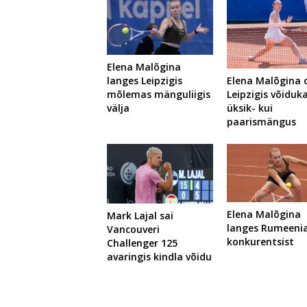
Elena Malõgina
langes Leipzigis
Elena Malõgina o
mõlemas mänguliigis
Leipzigis võiduka
välja
üksik- kui
paarismängus
Elena Malõgina
Mark Lajal sai
langes Rumeeni
Vancouveri
konkurentsist
Challenger 125
avaringis kindla võidu