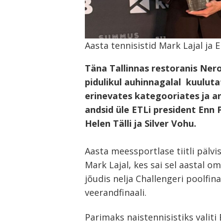
Aasta tennisistid Mark Lajal ja E
Täna Tallinnas restoranis Nero
pidulikul auhinnagalal kuuluta
erinevates kategooriates ja an
andsid üle ETLi president Enn 
Helen Tälli ja Silver Vohu.
Aasta meessportlase tiitli pälvi
Mark Lajal, kes sai sel aastal om
jõudis nelja Challengeri poolfin
veerandfinaali.
Parimaks naistennisistiks valit