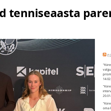
id tenniseaasta par
P
"Kiir
valgu
pris
14.02
"Kii
inter
20.01
"Kiir
oma 