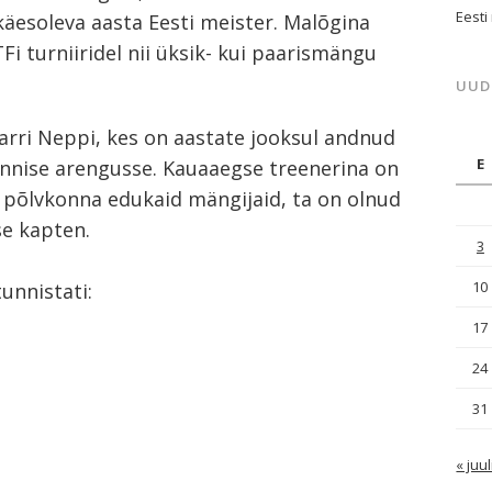
Eesti
 käesoleva aasta Eesti meister. Malõgina
TFi turniiridel nii üksik- kui paarismängu
UUD
arri Neppi, kes on aastate jooksul andnud
E
nnise arengusse. Kauaaegse treenerina on
 põlvkonna edukaid mängijaid, ta on olnud
se kapten.
3
10
unnistati:
17
24
31
« juul