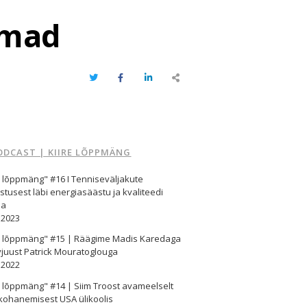
emad
Twitter
Facebook
LinkedIn
Share
this
post
ODCAST | KIIRE LÕPPMÄNG
e lõppmäng" #16 I Tenniseväljakute
stusest läbi energiasäästu ja kvaliteedi
ma
.2023
re lõppmäng" #15 | Räägime Madis Karedaga
vjuust Patrick Mouratoglouga
.2022
e lõppmäng" #14 | Siim Troost avameelselt
kohanemisest USA ülikoolis