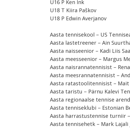
U16 P Ken Ink
U18 T Kiira Paškov
U18 P Edwin Averjanov
Aasta tennisekool – US Tennis
Aasta lastetreener – Ain Suurth
Aasta naisseenior – Kadi Liis Sa
Aasta meesseenior – Margus M
Aasta naisrannatennisist – Rena
Aasta meesrannatennisist – And
Aasta ratastoolitennisist – Mai
Aasta taristu – Pärnu Kalevi Ten
Aasta regionaalse tennise arend
Aasta tenniseklubi – Estonian 
Aasta harrastustennise turniir
Aasta tennisehetk – Mark Lajali