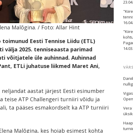
23.04
"Kiir
tenni
16.04
lena Malõgina. / Foto: Allar Hint
"Kiir
kohtu
 toimunud Eesti Tennise Liidu (ETL)
Paga
ti välja 2025. tenniseaasta parimad
14.03
ti võitjatele üle auhinnad. Auhinnad
Pant, ETLi juhatuse liikmed Maret Ani,
VÄR
Danii
nulli
s neljandat aastat järjest Eesti esinumber
Viga
a teise ATP Challengeri turniiri võidu ja
Openi
aali, ta pääses esmakordselt ka ATP turniiri
Vera 
üksik
Haaps
turni
i Elena Malõgina, kes hoiab esimest kohta