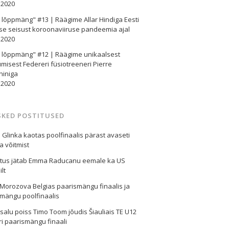
.2020
e lõppmäng" #13 | Räägime Allar Hindiga Eesti
se seisust koroonaviiruse pandeemia ajal
.2020
e lõppmäng" #12 | Räägime unikaalsest
misest Federeri füsiotreeneri Pierre
niniga
.2020
SKED POSTITUSED
l Glinka kaotas poolfinaalis pärast avaseti
ga võitmist
stus jätab Emma Raducanu eemale ka US
lt
Morozova Belgias paarismängu finaalis ja
mängu poolfinaalis
alu poiss Timo Toom jõudis Šiauliais TE U12
iri paarismängu finaali