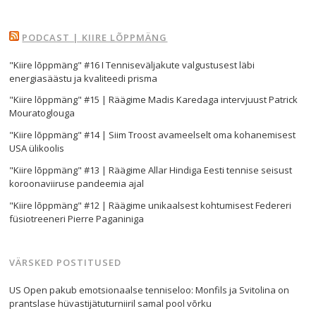
PODCAST | KIIRE LÕPPMÄNG
"Kiire lõppmäng" #16 I Tenniseväljakute valgustusest läbi
energiasäästu ja kvaliteedi prisma
"Kiire lõppmäng" #15 | Räägime Madis Karedaga intervjuust Patrick
Mouratoglouga
"Kiire lõppmäng" #14 | Siim Troost avameelselt oma kohanemisest
USA ülikoolis
"Kiire lõppmäng" #13 | Räägime Allar Hindiga Eesti tennise seisust
koroonaviiruse pandeemia ajal
"Kiire lõppmäng" #12 | Räägime unikaalsest kohtumisest Federeri
füsiotreeneri Pierre Paganiniga
VÄRSKED POSTITUSED
US Open pakub emotsionaalse tenniseloo: Monfils ja Svitolina on
prantslase hüvastijätuturniiril samal pool võrku