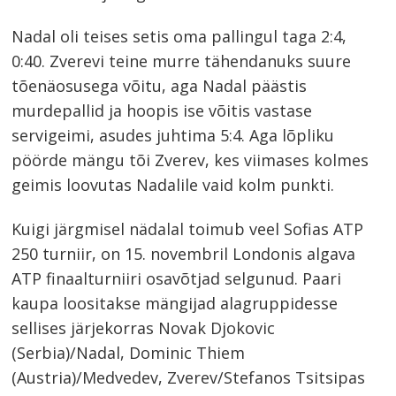
Nadal oli teises setis oma pallingul taga 2:4,
0:40. Zverevi teine murre tähendanuks suure
tõenäosusega võitu, aga Nadal päästis
murdepallid ja hoopis ise võitis vastase
servigeimi, asudes juhtima 5:4. Aga lõpliku
pöörde mängu tõi Zverev, kes viimases kolmes
geimis loovutas Nadalile vaid kolm punkti.
Kuigi järgmisel nädalal toimub veel Sofias ATP
250 turniir, on 15. novembril Londonis algava
ATP finaalturniiri osavõtjad selgunud. Paari
kaupa loositakse mängijad alagruppidesse
sellises järjekorras Novak Djokovic
(Serbia)/Nadal, Dominic Thiem
(Austria)/Medvedev, Zverev/Stefanos Tsitsipas