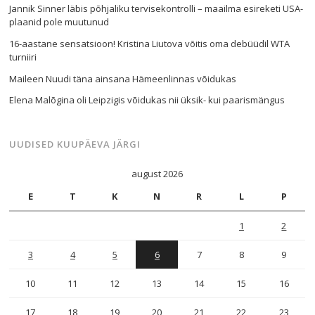
Jannik Sinner läbis põhjaliku tervisekontrolli – maailma esireketi USA-
plaanid pole muutunud
16-aastane sensatsioon! Kristina Liutova võitis oma debüüdil WTA
turniiri
Maileen Nuudi täna ainsana Hämeenlinnas võidukas
Elena Malõgina oli Leipzigis võidukas nii üksik- kui paarismängus
UUDISED KUUPÄEVA JÄRGI
august 2026
E
T
K
N
R
L
P
1
2
3
4
5
6
7
8
9
10
11
12
13
14
15
16
17
18
19
20
21
22
23