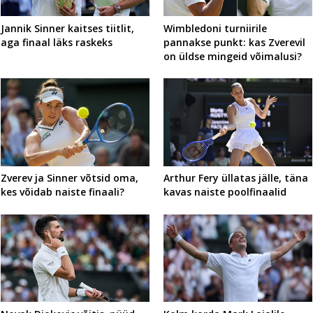
Jannik Sinner kaitses tiitlit,
Wimbledoni turniirile
aga finaal läks raskeks
pannakse punkt: kas Zverevil
on üldse mingeid võimalusi?
Zverev ja Sinner võtsid oma,
Arthur Fery üllatas jälle, täna
kes võidab naiste finaali?
kavas naiste poolfinaalid