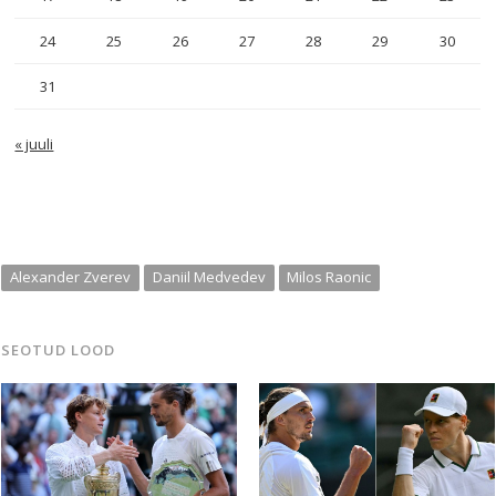
24
25
26
27
28
29
30
31
« juuli
Alexander Zverev
Daniil Medvedev
Milos Raonic
SEOTUD LOOD