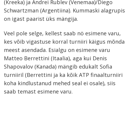
(Kreeka) ja Andrei Rublev (Venemaa)/Diego
Schwartzman (Argentiina). Kummaski alagrupis
on igast paarist üks mängija.
Veel pole selge, kellest saab nö esimene varu,
kes võib vigastuse korral turniiri käigus mõnda
meest asendada. Esialgu on esimene varu
Matteo Berrettini (Itaalia), aga kui Denis
Shapovalov (Kanada) mängib edukalt Sofia
turniiril (Berrettini ja ka kõik ATP finaalturniiri
koha kindlustanud mehed seal ei osale), siis
Navigeerimine
saab temast esimene varu.
s