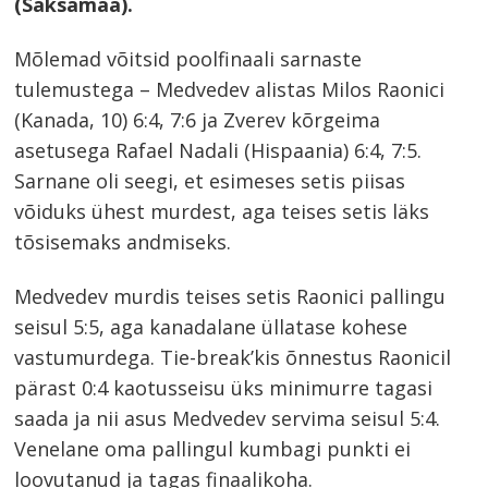
(Saksamaa).
Mõlemad võitsid poolfinaali sarnaste
tulemustega – Medvedev alistas Milos Raonici
(Kanada, 10) 6:4, 7:6 ja Zverev kõrgeima
asetusega Rafael Nadali (Hispaania) 6:4, 7:5.
Sarnane oli seegi, et esimeses setis piisas
võiduks ühest murdest, aga teises setis läks
tõsisemaks andmiseks.
Medvedev murdis teises setis Raonici pallingu
seisul 5:5, aga kanadalane üllatase kohese
vastumurdega. Tie-break’kis õnnestus Raonicil
pärast 0:4 kaotusseisu üks minimurre tagasi
saada ja nii asus Medvedev servima seisul 5:4.
Venelane oma pallingul kumbagi punkti ei
loovutanud ja tagas finaalikoha.