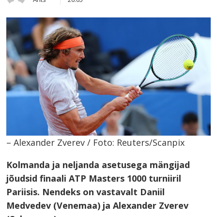
this
post
– Alexander Zverev / Foto: Reuters/Scanpix
Kolmanda ja neljanda asetusega mängijad
jõudsid finaali ATP Masters 1000 turniiril
Pariisis. Nendeks on vastavalt Daniil
Medvedev (Venemaa) ja Alexander Zverev