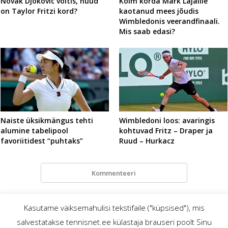
Novak Djokovic võitis, nüüd
Kolm korda Mark Lajalile
on Taylor Fritzi kord?
kaotanud mees jõudis
Wimbledonis veerandfinaali.
Mis saab edasi?
Naiste üksikmängus tehti
Wimbledoni loos: avaringis
alumine tabelipool
kohtuvad Fritz – Draper ja
favoriitidest “puhtaks”
Ruud – Hurkacz
Kommenteeri
Kasutame väiksemahulisi tekstifaile ("küpsised"), mis
salvestatakse tennisnet.ee külastaja brauseri poolt Sinu
TennisNet.ee – mis? miks? ja kellele?
© tennisnet.ee