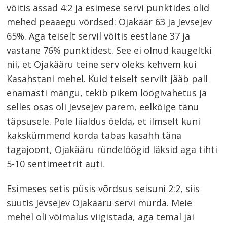
võitis ässad 4:2 ja esimese servi punktides olid
mehed peaaegu võrdsed: Ojakäär 63 ja Jevsejev
65%. Aga teiselt servil võitis eestlane 37 ja
vastane 76% punktidest. See ei olnud kaugeltki
nii, et Ojakääru teine serv oleks kehvem kui
Kasahstani mehel. Kuid teiselt servilt jääb pall
enamasti mängu, tekib pikem löögivahetus ja
selles osas oli Jevsejev parem, eelkõige tänu
täpsusele. Pole liialdus öelda, et ilmselt kuni
kakskümmend korda tabas kasahh täna
tagajoont, Ojakääru ründelöögid läksid aga tihti
5-10 sentimeetrit auti.
Esimeses setis püsis võrdsus seisuni 2:2, siis
suutis Jevsejev Ojakääru servi murda. Meie
mehel oli võimalus viigistada, aga temal jäi