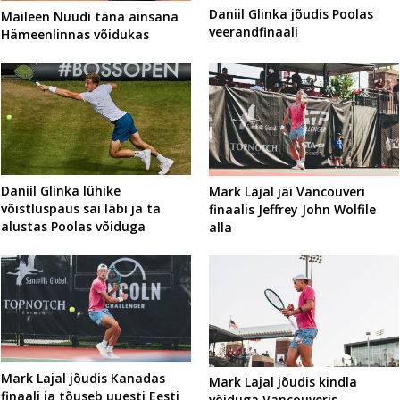
Daniil Glinka jõudis Poolas
Maileen Nuudi täna ainsana
veerandfinaali
Hämeenlinnas võidukas
Daniil Glinka lühike
Mark Lajal jäi Vancouveri
võistluspaus sai läbi ja ta
finaalis Jeffrey John Wolfile
alustas Poolas võiduga
alla
Mark Lajal jõudis Kanadas
Mark Lajal jõudis kindla
finaali ja tõuseb uuesti Eesti
võiduga Vancouveris