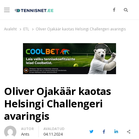
Otsi
Menu
TENNISNET.EE
Tennis
Avaleht
ETL
Oliver Ojakäär kaotas Helsingi Challengeri avaringis
Oliver Ojakäär kaotas
Helsingi Challengeri
avaringis
Author
AUTOR
AVALDATUD
Twitter
Facebook
LinkedIn
Share
Ants
04.11.2024
this