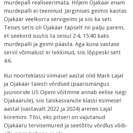
murdepall realiseerimata. Hiljem Ojakäär enam
murdepalli ei teeninud. Järgmises geimis kaotas
Ojakäär veelkorra servigeimi ja siis ka seti.
Teises setis oli Ojakäär täpselt nii palju parem,
et seekord suutis ta seisul 2:4, 15:40 kaks
murdepalli ja geimi päästa. Aga kuna vastase
servil võimalust ei tekkinud, siis lõppeski sett
4:6.
Kui noorteklassi viimasel aastal olid Mark Lajal
ja Ojakäär täiesti võrdsed (paarismängus
juunioride US Openi võitmine annab eelise isegi
Ojakäärule), siis täiskasvanute klassi esimesel
aastal (vastavalt 2022 ja 2024) arenes Lajal
kiiremini. Tõsi, eks pitseri on vajutanud
Ojakääru tervisemured ja seetõttu võrdlus võib-