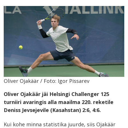
post
Oliver Ojakäär / Foto: Igor Pissarev
Oliver Ojakäär jäi Helsingi Challenger 125
turniiri avaringis alla maailma 220. reketile
Deniss Jevsejevile (Kasahstan) 2:6, 4:6.
Kui kohe minna statistika juurde, siis Ojakäär