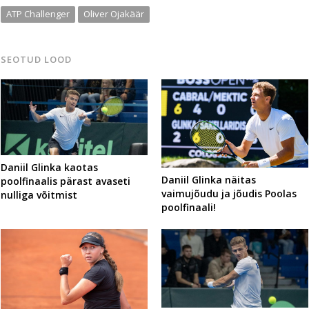
ATP Challenger
Oliver Ojakäär
SEOTUD LOOD
Daniil Glinka kaotas
Daniil Glinka näitas
poolfinaalis pärast avaseti
vaimujõudu ja jõudis Poolas
nulliga võitmist
poolfinaali!