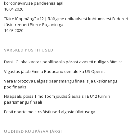
koroonaviiruse pandeemia ajal
16.04.2020
"Kiire lõppmäng" #12 | Räägime unikaalsest kohtumisest Federeri
füsiotreeneri Pierre Paganiniga
14.03.2020
VÄRSKED POSTITUSED
Daniil Glinka kaotas poolfinaalis pärast avaseti nulliga võitmist
Vigastus jätab Emma Raducanu eemale ka US Openilt
Vera Morozova Belgias paarismängu finaalis ja üksikmängu
poolfinaalis
Haapsalu poiss Timo Toom jõudis Šiauliais TE U12 turniiri
paarismängu finaali
Eesti noorte meistrivõistlused algasid üllatusega
UUDISED KUUPÄEVA JÄRGI