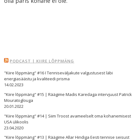
olla päris kohane ei ole.
Navigeerimine
PODCAST | KIIRE LÕPPMÄNG
s
"Kiire lõppmäng" #16 I Tenniseväljakute valgustusest läbi
energiasäästu ja kvaliteedi prisma
14.02.2023
"Kiire lõppmäng" #15 | Räägime Madis Karedaga intervjuust Patrick
Mouratoglouga
20.01.2022
"Kiire lõppmäng" #14 | Siim Troost avameelselt oma kohanemisest
USA ülikoolis
23.04.2020
"Kiire lõppmäng" #13 | Räägime Allar Hindiga Eesti tennise seisust