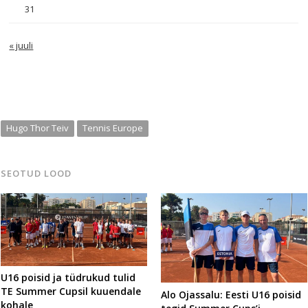
31
« juuli
Hugo Thor Teiv
Tennis Europe
SEOTUD LOOD
U16 poisid ja tüdrukud tulid
TE Summer Cupsil kuuendale
Alo Ojassalu: Eesti U16 poisid
kohale