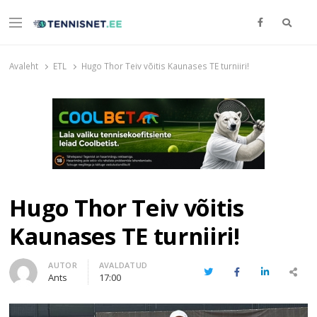
Otsi
Menu
TENNISNET.EE
Tennis
Avaleht
ETL
Hugo Thor Teiv võitis Kaunases TE turniiri!
Hugo Thor Teiv võitis
Kaunases TE turniiri!
Author
AUTOR
AVALDATUD
Twitter
Facebook
LinkedIn
Share
Ants
17:00
this
post