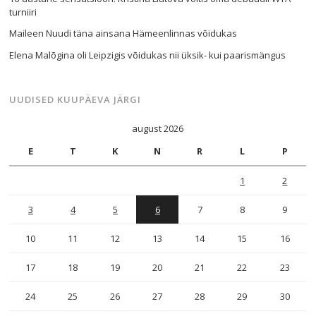
turniiri
Maileen Nuudi täna ainsana Hämeenlinnas võidukas
Elena Malõgina oli Leipzigis võidukas nii üksik- kui paarismängus
UUDISED KUUPÄEVA JÄRGI
august 2026
E
T
K
N
R
L
P
1
2
3
4
5
6
7
8
9
10
11
12
13
14
15
16
17
18
19
20
21
22
23
24
25
26
27
28
29
30