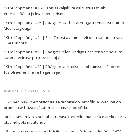
"Kiire lõppmäng" #16 I Tenniseväljakute valgustusest läbi
energiasäästu ja kvaliteedi prisma
"Kiire lõppmäng" #15 | Räägime Madis Karedaga intervjuust Patrick
Mouratoglouga
"Kiire lõppmäng" #14 | Siim Troost avameelselt oma kohanemisest
USA ülikoolis
"Kiire lõppmäng" #13 | Räägime Allar Hindiga Eesti tennise seisust
koroonaviiruse pandeemia ajal
"Kiire lõppmäng" #12 | Räägime unikaalsest kohtumisest Federeri
füsiotreeneri Pierre Paganiniga
VÄRSKED POSTITUSED
US Open pakub emotsionaalse tenniseloo: Monfils ja Svitolina on
prantslase hüvastijätuturniiril samal pool võrku
Navigeerimine
Jannik Sinner läbis põhjaliku tervisekontrolli – maailma esireketi USA-
s
plaanid pole muutunud
16-aastane sensatsioon! Kristina Liutova võitis oma debüüdil WTA