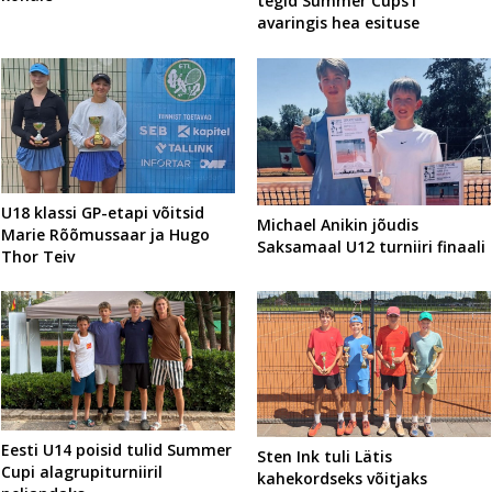
tegid Summer Cups’i
avaringis hea esituse
U18 klassi GP-etapi võitsid
Michael Anikin jõudis
Marie Rõõmussaar ja Hugo
Saksamaal U12 turniiri finaali
Thor Teiv
Eesti U14 poisid tulid Summer
Sten Ink tuli Lätis
Cupi alagrupiturniiril
kahekordseks võitjaks