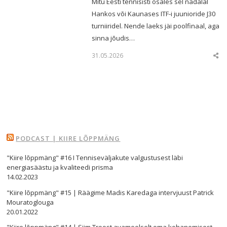
Mitu Eesti tennisisti osales sel nädalal
Hankos või Kaunases ITF-i juunioride J30
turniiridel. Nende laeks jäi poolfinaal, aga
sinna jõudis…
31.05.2026
Sha
this
post
PODCAST | KIIRE LÕPPMÄNG
"Kiire lõppmäng" #16 I Tenniseväljakute valgustusest läbi
energiasäästu ja kvaliteedi prisma
14.02.2023
"Kiire lõppmäng" #15 | Räägime Madis Karedaga intervjuust Patrick
Mouratoglouga
20.01.2022