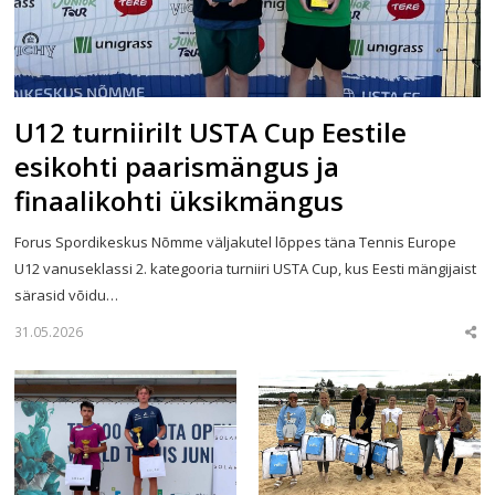
U12 turniirilt USTA Cup Eestile
esikohti paarismängus ja
finaalikohti üksikmängus
Forus Spordikeskus Nõmme väljakutel lõppes täna Tennis Europe
U12 vanuseklassi 2. kategooria turniiri USTA Cup, kus Eesti mängijaist
särasid võidu…
31.05.2026
Sha
this
post