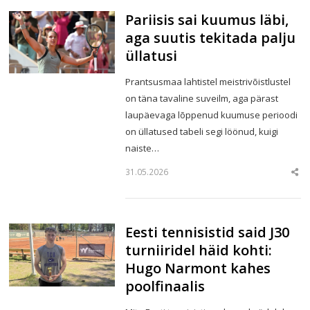
Pariisis sai kuumus läbi,
aga suutis tekitada palju
üllatusi
Prantsusmaa lahtistel meistrivõistlustel
on täna tavaline suveilm, aga pärast
laupäevaga lõppenud kuumuse perioodi
on üllatused tabeli segi löönud, kuigi
naiste…
31.05.2026
Sha
this
post
Eesti tennisistid said J30
turniiridel häid kohti:
Hugo Narmont kahes
poolfinaalis