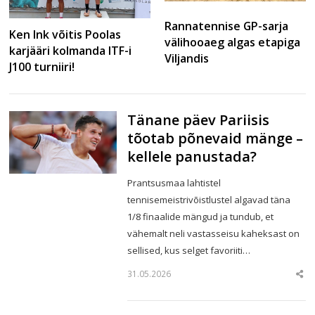
Rannatennise GP-sarja
Ken Ink võitis Poolas
välihooaeg algas etapiga
karjääri kolmanda ITF-i
Viljandis
J100 turniiri!
Tänane päev Pariisis
tõotab põnevaid mänge –
kellele panustada?
Prantsusmaa lahtistel
tennisemeistrivõistlustel algavad täna
1/8 finaalide mängud ja tundub, et
vähemalt neli vastasseisu kaheksast on
sellised, kus selget favoriiti…
31.05.2026
Sha
this
post