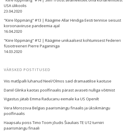
"Kiire lõppmäng" #14 | Siim Troost avameelselt oma kohanemisest
USA ülikoolis
23.04.2020
"Kiire lõppmäng" #13 | Räägime Allar Hindiga Eesti tennise seisust
koroonaviiruse pandeemia ajal
16.04.2020
"Kiire lõppmäng" #12 | Räägime unikaalsest kohtumisest Federeri
füsiotreeneri Pierre Paganiniga
14.03.2020
VÄRSKED POSTITUSED
Viis matšpalli luhanud Neel/Olmos said dramaatilise kaotuse
Daniil Glinka kaotas poolfinaalis pärast avaseti nulliga võitmist
Vigastus jätab Emma Raducanu eemale ka US Openilt
Vera Morozova Belgias paarismängu finaalis ja üksikmängu
poolfinaalis
Haapsalu poiss Timo Toom jõudis Šiauliais TE U12 turniiri
paarismängu finaali